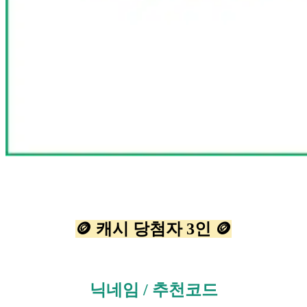
🪙 캐시 당첨자 3인 🪙
닉네임 / 추천코드