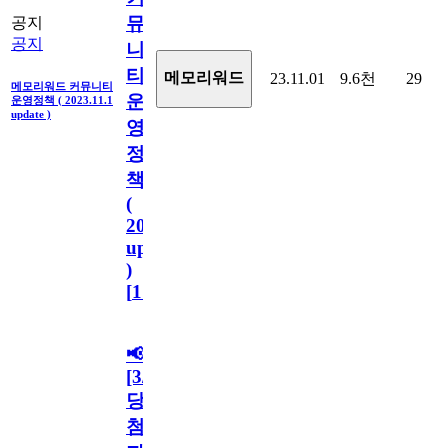
뮤
공지
공지
니
티
메모리워드
23.11.01
9.6천
29
메모리워드 커뮤니티
운
운영정책 ( 2023.11.1
update )
영
정
책
(
2023.11.1
update
)
[
110
]
📢
[3/2
당
첨