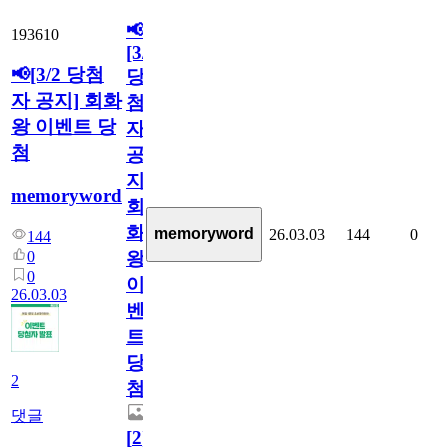
📢
193610
[3/2
📢[3/2 당첨
당
자 공지] 회화
첨
왕 이벤트 당
자
첨
공
지]
memoryword
회
화
memoryword
26.03.03
144
0
144
0
왕
0
이
26.03.03
벤
트
당
2
첨
댓글
[
2
]