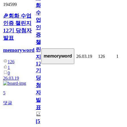
194599
화
수
🎉회화 수업
업
인증 챌린지
인
12기 당첨자
증
발표
챌
린
memoryword
memoryword
26.03.19
126
1
지
126
12
1
기
0
당
26.03.19
첨
자
5
발
댓글
표
[
5
]