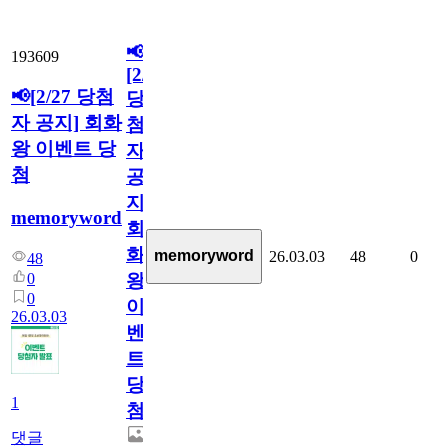
📢
193609
[2/27
📢[2/27 당첨
당
자 공지] 회화
첨
왕 이벤트 당
자
첨
공
지]
memoryword
회
화
memoryword
26.03.03
48
0
48
0
왕
0
이
26.03.03
벤
트
당
1
첨
댓글