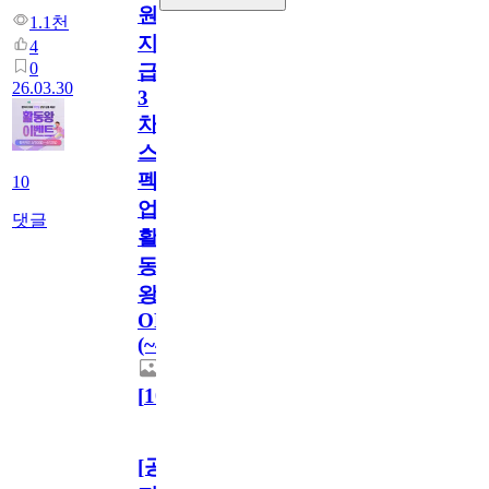
원
1.1천
지
4
0
급!
26.03.30
3
차
스
펙
10
업
댓글
활
동
왕
OPEN!
(~4/12)
[
10
]
[공