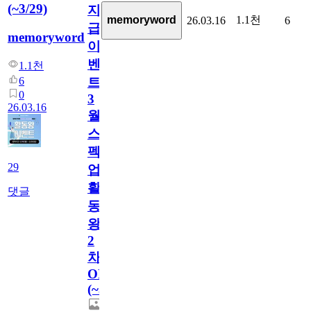
(~3/29)
지
1.1천
memoryword
26.03.16
6
급
memoryword
이
벤
1.1천
6
트!
0
3
26.03.16
월
스
펙
29
업
활
댓글
동
왕
2
차
OPEN
(~3/29)