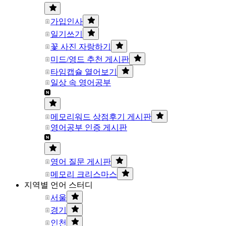
가입인사
일기쓰기
꽃 사진 자랑하기
미드/영드 추천 게시판
타임캡슐 열어보기
일상 속 영어공부
메모리워드 상점후기 게시판
영어공부 인증 게시판
영어 질문 게시판
메모리 크리스마스
지역별 언어 스터디
서울
경기
인천