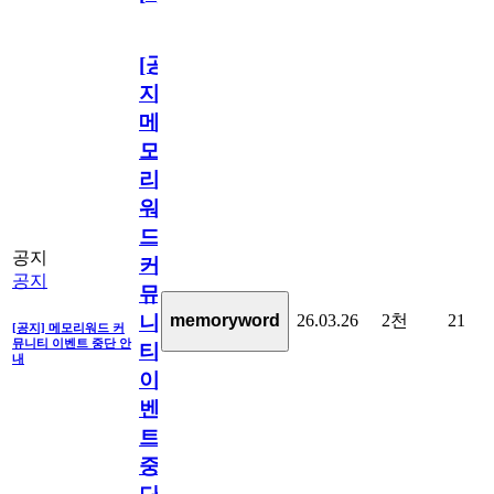
[공
지]
메
모
리
워
드
공지
커
공지
뮤
26.03.26
2천
21
memoryword
니
[공지] 메모리워드 커
뮤니티 이벤트 중단 안
티
내
이
벤
트
중