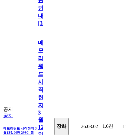
단
안
내
[
31
]
메
모
리
워
드
시
작
한
지
공지
3
공지
월
1.6천
장화
26.03.02
11
12
메모리워드 시작한지 3
월12일이면 2년이 됩
일