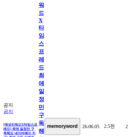
워
드
X
타
임
스
프
레
드]
최
애
일
정
공지
만
공지
구
독
[메모리워드X타임스프
2.5천
memoryword
26.06.05
2
레드] 최애 일정만 구
해
독해도 네이버페이 지