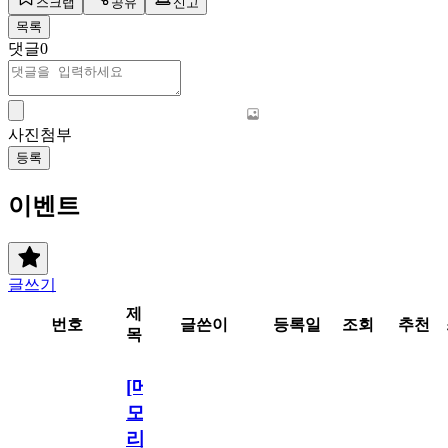
스크랩
공유
신고
목록
댓글
0
사진첨부
등록
이벤트
글쓰기
제
번호
글쓴이
등록일
조회
추천
목
[메
모
리