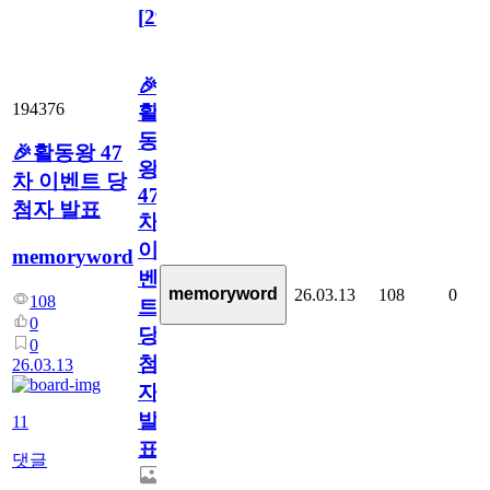
[
29
]
🎉
194376
활
동
🎉활동왕 47
왕
차 이벤트 당
47
첨자 발표
차
이
memoryword
벤
memoryword
26.03.13
108
0
108
트
0
당
0
첨
26.03.13
자
발
11
표
댓글