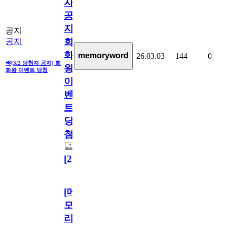
자
공
지]
공지
회
공지
화
memoryword
26.03.03
144
0
📢[3/2 당첨자 공지] 회
왕
화왕 이벤트 당첨
이
벤
트
당
첨
[
2
]
[메
모
리