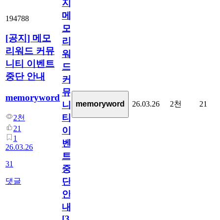
지]
메
194788
모
[공지] 메모
리
리워드 커뮤
워
니티 이벤트
드
중단 안내
커
뮤
memoryword
26.03.26
2천
21
memoryword
니
티
2천
21
이
1
벤
26.03.26
트
31
중
단
댓글
안
내
[
31
]