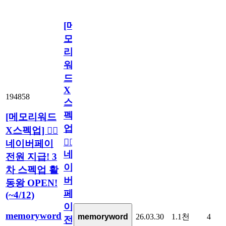
[메
모
리
워
드
X
194858
스
펙
[메모리워드
업]
X스펙업] 🏃‍♀️
🏃‍♀️
네이버페이
네
전원 지급! 3
이
차 스펙업 활
버
동왕 OPEN!
페
(~4/12)
이
memoryword
26.03.30
1.1천
4
memoryword
전