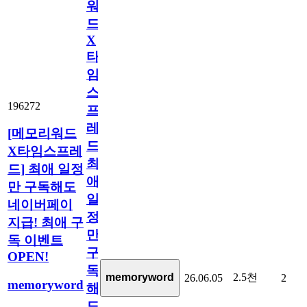
워
드
X
타
임
스
196272
프
레
[메모리워드
드]
X타임스프레
최
드] 최애 일정
애
만 구독해도
일
네이버페이
정
지급! 최애 구
만
독 이벤트
구
OPEN!
독
2.5천
memoryword
26.06.05
2
memoryword
해
도