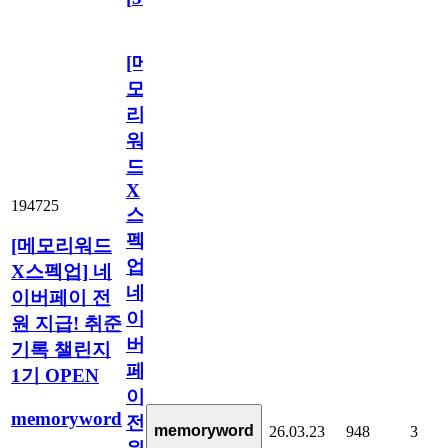
[메
모
리
워
드
X
194725
스
펙
[메모리워드
업]
X스펙업] 네
네
이버페이 전
이
원 지급! 취준
버
기록 챌린지
페
1기 OPEN
이
memoryword
전
memoryword
26.03.23
948
3