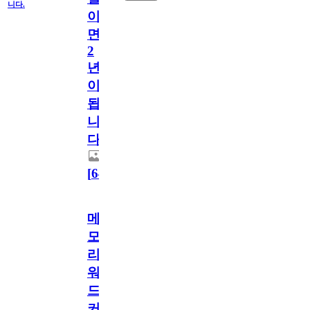
니다.
이
면
2
년
이
됩
니
다.
[
64
]
메
모
리
워
드
커