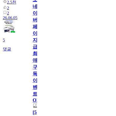
2.5천
네
2
이
2
26.06.05
버
페
이
지
5
급!
댓글
최
애
구
독
이
벤
트
OPEN!
[
5
]