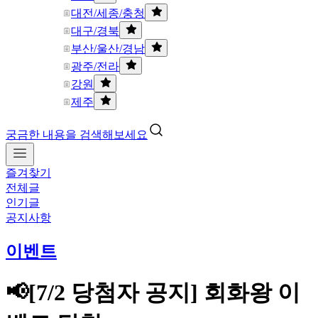
대전/세종/충청
대구/경북
부산/울산/경남
광주/전라
강원
제주
궁금한 내용을 검색해보세요
즐겨찾기
전체글
인기글
공지사항
이벤트
📢[7/2 당첨자 공지] 회화왕 이