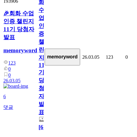
193906
화
수
🎉회화 수업
업
인증 챌린지
인
11기 당첨자
증
발표
챌
린
memoryword
memoryword
26.03.05
123
0
지
123
11
0
기
0
당
26.03.05
첨
자
6
발
댓글
표
[
6
]