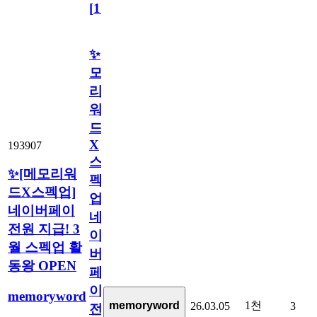
[
11
]
✨[메
모
리
워
드
X
193907
스
✨[메모리워
펙
드X스펙업]
업]
네이버페이
네
전원 지급! 3
이
월 스펙업 활
버
동왕 OPEN
페
이
memoryword
1천
memoryword
26.03.05
3
전