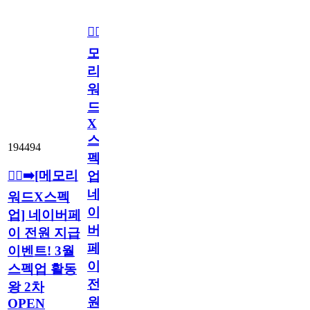
🏃‍♂️‍➡️[메
모
리
워
드
X
스
194494
펙
🏃‍♂️‍➡️[메모리
업]
네
워드X스펙
이
업] 네이버페
버
이 전원 지급
페
이벤트! 3월
이
스펙업 활동
전
왕 2차
원
OPEN