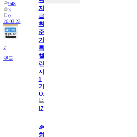
원
948
지
3
급!
0
26.03.23
취
준
기
록
7
챌
댓글
린
지
1
기
OPEN
[
7
]
🎉
회