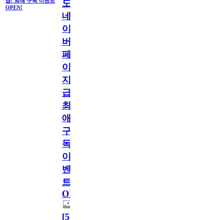
급! 최애 구독 이벤트
도
OPEN!
네
이
버
페
이
지
급!
최
애
구
독
이
벤
트
OPEN!
[
5
]