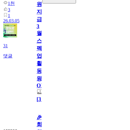
1천
원
3
지
1
급!
26.03.05
3
월
스
31
펙
업
댓글
활
동
왕
OPEN
[
31
]
🎉
회