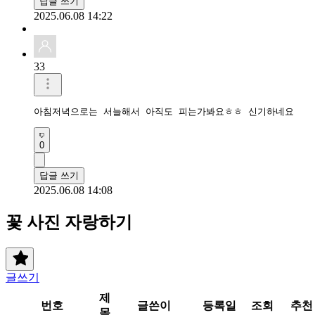
답글 쓰기
2025.06.08 14:22
33
아침저녁으로는 서늘해서 아직도 피는가봐요ㅎㅎ 신기하네요
0
답글 쓰기
2025.06.08 14:08
꽃 사진 자랑하기
글쓰기
제
번호
글쓴이
등록일
조회
추천
목