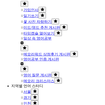
가입인사
일기쓰기
꽃 사진 자랑하기
미드/영드 추천 게시판
타임캡슐 열어보기
일상 속 영어공부
메모리워드 상점후기 게시판
영어공부 인증 게시판
영어 질문 게시판
메모리 크리스마스
지역별 언어 스터디
서울
경기
인천