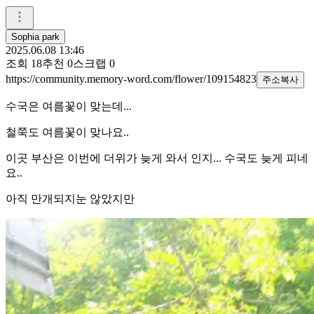
Sophia park
2025.06.08 13:46
조회
18
추천
0
스크랩
0
https://community.memory-word.com/flower/109154823
주소복사
수국은 여름꽃이 맞는데...
철쭉도 여름꽃이 맞나요..
이곳 부산은 이번에 더위가 늦게 와서 인지... 수국도 늦게 피네
요..
아직 만개되지눈 않았지만