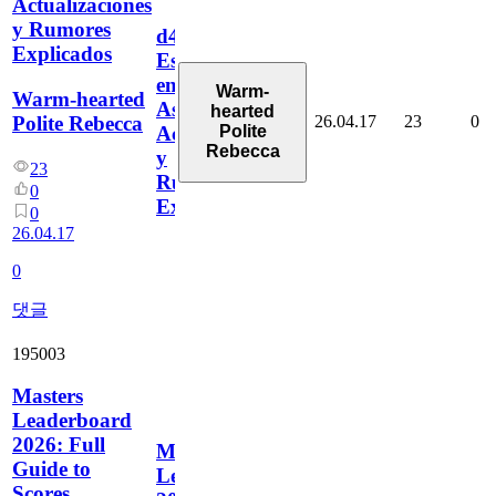
Actualizaciones
y Rumores
d4vd:
Explicados
Estrella
en
Warm-
Warm-hearted
Ascenso,
hearted
26.04.17
23
0
Polite Rebecca
Polite
Actualizaciones
Rebecca
y
23
Rumores
0
Explicados
0
26.04.17
0
댓글
195003
Masters
Leaderboard
2026: Full
Masters
Guide to
Leaderboard
Scores,