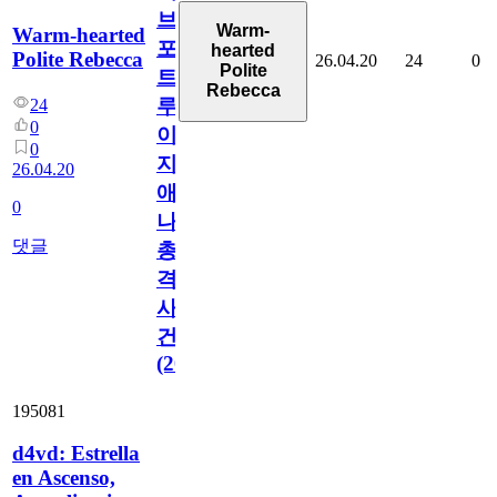
브
Warm-
Warm-hearted
포
hearted
Polite Rebecca
26.04.20
24
0
Polite
트
Rebecca
루
24
0
이
0
지
26.04.20
애
0
나
댓글
총
격
사
건
(2026)
195081
d4vd: Estrella
en Ascenso,