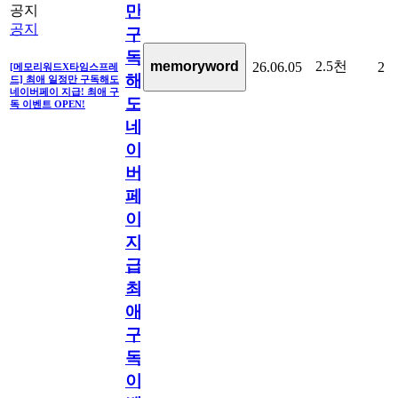
만
공지
공지
구
독
2.5천
memoryword
26.06.05
2
[메모리워드X타임스프레
해
드] 최애 일정만 구독해도
네이버페이 지급! 최애 구
도
독 이벤트 OPEN!
네
이
버
페
이
지
급!
최
애
구
독
이