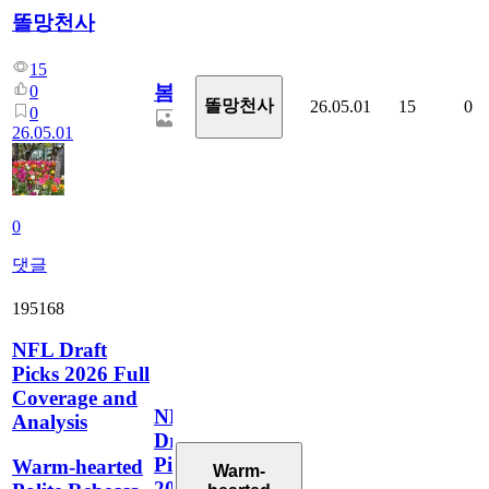
똘망천사
15
봄
0
똘망천사
26.05.01
15
0
0
26.05.01
0
댓글
195168
NFL Draft
Picks 2026 Full
Coverage and
NFL
Analysis
Draft
Picks
Warm-hearted
Warm-
2026