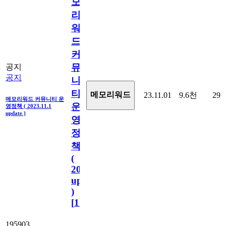
모
리
워
드
커
뮤
공지
공지
니
티
메모리워드
23.11.01
9.6천
29
메모리워드 커뮤니티 운
운
영정책 ( 2023.11.1
update )
영
정
책
(
2023.11.1
update
)
[
110
]
195903