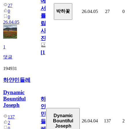
에
27
서
0
박하꽃
26.04.05
27
0
튤
0
26.04.05
립
사
진
1
[
1
]
댓글
194931
하얀민들레
Dynamic
Bountiful
하
Joseph
얀
민
Dynamic
137
26.04.04
137
2
Bountiful
들
2
Joseph
0
레