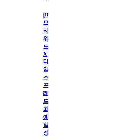
[메
모
리
워
드
X
타
임
스
프
레
드]
최
애
일
정