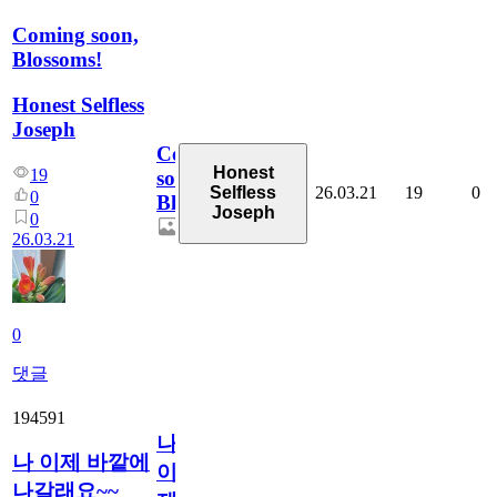
Coming soon,
Blossoms!
Honest Selfless
Joseph
Coming
Honest
19
soon,
26.03.21
19
0
Selfless
0
Blossoms!
Joseph
0
26.03.21
0
댓글
194591
나
나 이제 바깥에
이
나갈래요~~