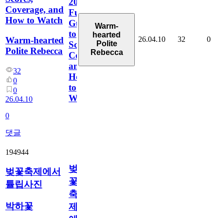
2026:
Coverage, and
Full
How to Watch
Guide
Warm-
to
hearted
26.04.10
32
0
Warm-hearted
Polite
Scores,
Polite Rebecca
Rebecca
Coverage,
and
32
How
0
to
0
Watch
26.04.10
0
댓글
194944
벚
벚꽃축제에서
꽃
튤립사진
축
박하꽃
제