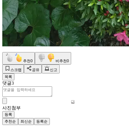
추천
0
비추천
0
스크랩
공유
신고
목록
댓글
3
사진첨부
등록
추천순
최신순
등록순