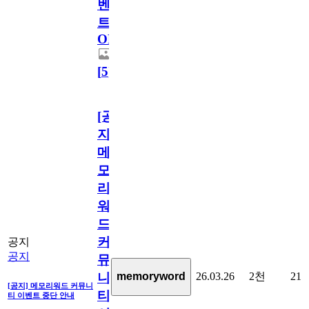
벤
트
OPEN!
[
5
]
[공
지]
메
모
리
워
드
커
공지
공지
뮤
26.03.26
2천
21
memoryword
니
[공지] 메모리워드 커뮤니
티
티 이벤트 중단 안내