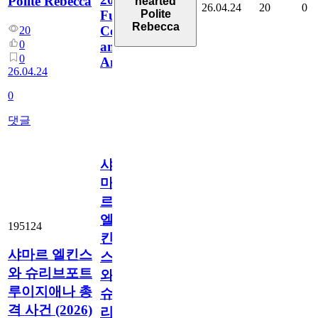
Polite Rebecca
hearted
26.04.24
20
0
Polite
Full
Rebecca
Coverage
20
0
and
0
Analysis
26.04.24
0
댓글
샤
마
르
엘
195124
킨
샤마르 엘킨스
스
와 슈리브포트
와
루이지애나 총
슈
격 사건 (2026)
리