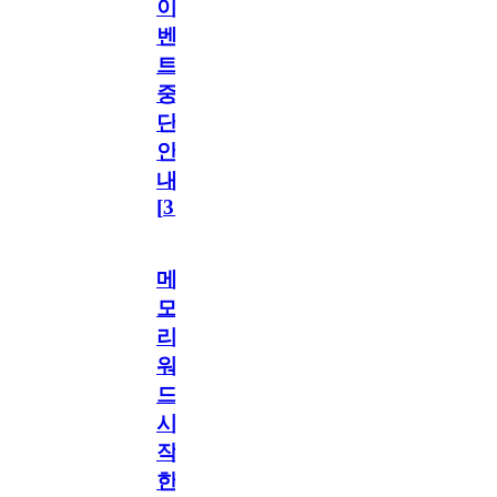
이
벤
트
중
단
안
내
[
31
]
메
모
리
워
드
시
작
한