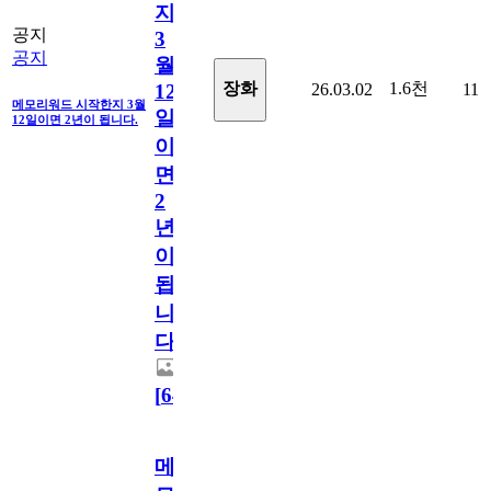
지
공지
3
공지
월
1.6천
장화
26.03.02
11
12
메모리워드 시작한지 3월
일
12일이면 2년이 됩니다.
이
면
2
년
이
됩
니
다.
[
64
]
메