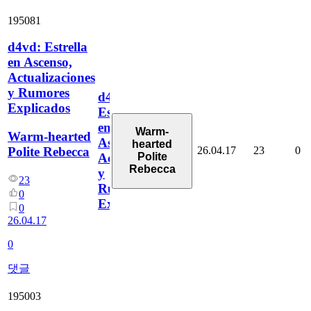
195081
d4vd: Estrella
en Ascenso,
Actualizaciones
y Rumores
d4vd:
Explicados
Estrella
en
Warm-
Warm-hearted
Ascenso,
hearted
26.04.17
23
0
Polite Rebecca
Polite
Actualizaciones
Rebecca
y
23
Rumores
0
Explicados
0
26.04.17
0
댓글
195003