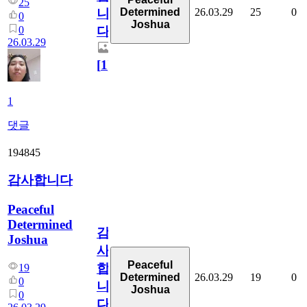
25
26.03.29
25
0
Determined
니
0
Joshua
0
다
26.03.29
[
1
]
1
댓글
194845
감사합니다
Peaceful
Determined
감
Joshua
사
Peaceful
합
19
26.03.29
19
0
Determined
0
니
Joshua
0
다