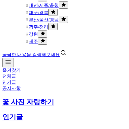
대전/세종/충청
대구/경북
부산/울산/경남
광주/전라
강원
제주
궁금한 내용을 검색해보세요
즐겨찾기
전체글
인기글
공지사항
꽃 사진 자랑하기
인기글