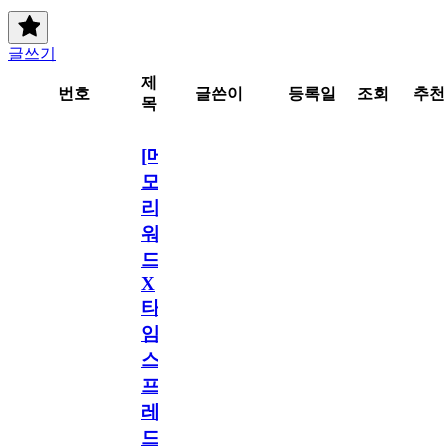
글쓰기
제
번호
글쓴이
등록일
조회
추천
목
[메
모
리
워
드
X
타
임
스
프
레
드]