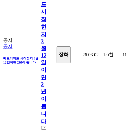
드
시
작
한
지
공지
3
공지
월
1.6천
장화
26.03.02
11
12
메모리워드 시작한지 3월
일
12일이면 2년이 됩니다.
이
면
2
년
이
됩
니
다.