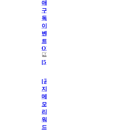
애
구
독
이
벤
트
OPEN!
[
5
]
[공
지]
메
모
리
워
드