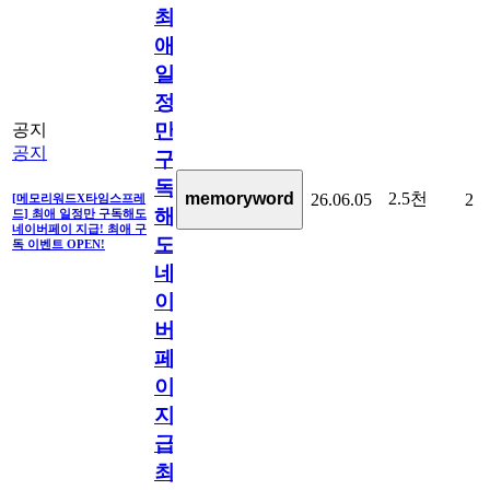
최
애
일
정
만
공지
공지
구
독
2.5천
memoryword
26.06.05
2
[메모리워드X타임스프레
해
드] 최애 일정만 구독해도
네이버페이 지급! 최애 구
도
독 이벤트 OPEN!
네
이
버
페
이
지
급!
최