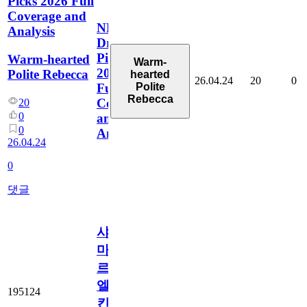
Picks 2026 Full
Coverage and
NFL
Analysis
Draft
Picks
Warm-hearted
Warm-
2026
Polite Rebecca
hearted
26.04.24
20
0
Polite
Full
Rebecca
Coverage
20
0
and
0
Analysis
26.04.24
0
댓글
샤
마
르
엘
195124
킨