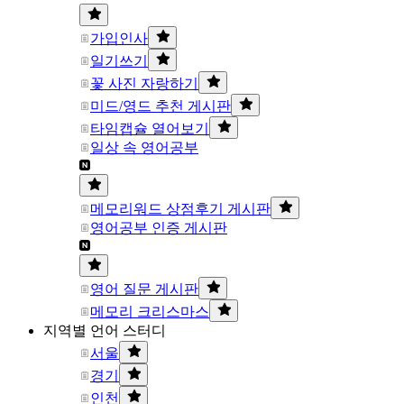
가입인사
일기쓰기
꽃 사진 자랑하기
미드/영드 추천 게시판
타임캡슐 열어보기
일상 속 영어공부
메모리워드 상점후기 게시판
영어공부 인증 게시판
영어 질문 게시판
메모리 크리스마스
지역별 언어 스터디
서울
경기
인천