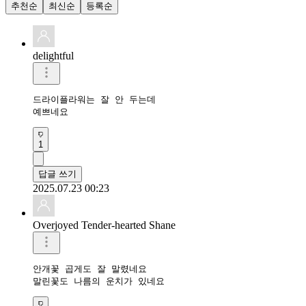
추천순
최신순
등록순
delightful
드라이플라워는 잘 안 두는데 

예쁘네요
1
답글 쓰기
2025.07.23 00:23
Overjoyed Tender-hearted Shane
안개꽃 곱게도 잘 말렸네요

말린꽃도 나름의 운치가 있네요