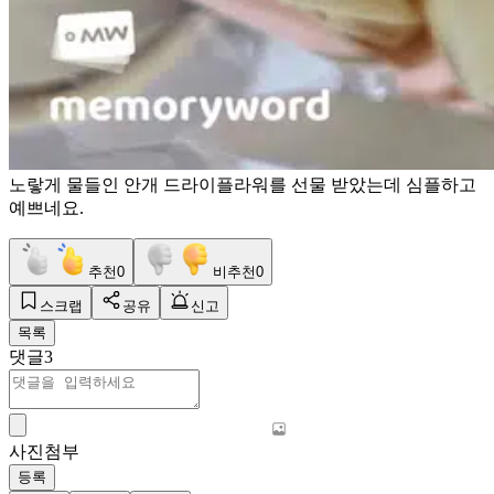
노랗게 물들인 안개 드라이플라워를 선물 받았는데 심플하고
예쁘네요.
추천
0
비추천
0
스크랩
공유
신고
목록
댓글
3
사진첨부
등록