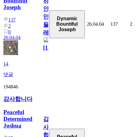
Bountiful
하
Joseph
얀
민
Dynamic
137
26.04.04
137
2
Bountiful
들
2
Joseph
0
레
26.04.04
[
14
]
14
댓글
194846
감사합니다
Peaceful
Determined
감
Joshua
사
합
Peaceful