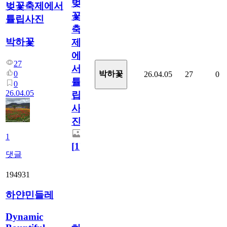
벚
벚꽃축제에서
꽃
튤립사진
축
박하꽃
제
에
27
서
0
박하꽃
26.04.05
27
0
튤
0
26.04.05
립
사
진
1
[
1
]
댓글
194931
하얀민들레
Dynamic