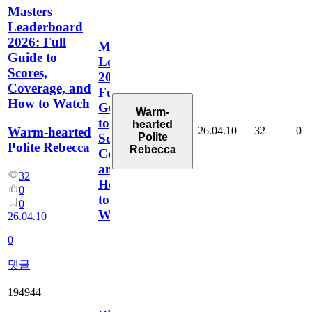
Masters
Leaderboard
2026: Full
Masters
Guide to
Leaderboard
Scores,
2026:
Coverage, and
Full
How to Watch
Guide
Warm-
to
hearted
26.04.10
32
0
Warm-hearted
Polite
Scores,
Polite Rebecca
Rebecca
Coverage,
and
32
How
0
to
0
Watch
26.04.10
0
댓글
194944