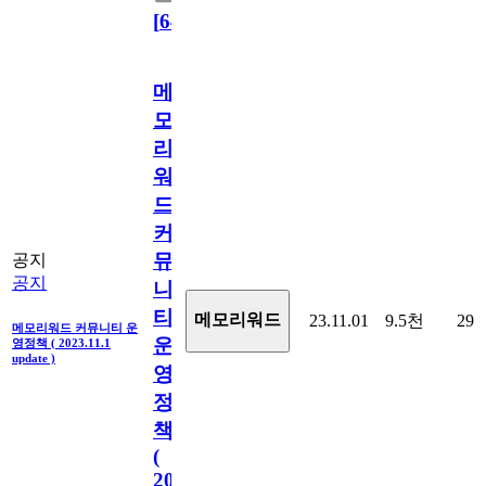
[
64
]
메
모
리
워
드
커
뮤
공지
공지
니
티
메모리워드
23.11.01
9.5천
29
메모리워드 커뮤니티 운
운
영정책 ( 2023.11.1
update )
영
정
책
(
2023.11.1