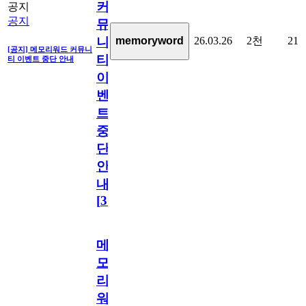
커
공지
공지
뮤
26.03.26
2천
21
memoryword
니
[공지] 메모리워드 커뮤니
티
티 이벤트 중단 안내
이
벤
트
중
단
안
내
[
31
]
메
모
리
워