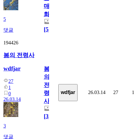
매
화
5
[
5
]
댓글
194426
봄의 전령사
wdfjar
봄
의
27
전
1
26.03.14
27
1
wdfjar
령
0
26.03.14
사
[
3
]
3
댓글