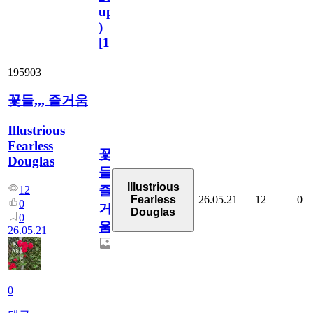
update
)
[
110
]
195903
꽃들,,, 즐거움
Illustrious
Fearless
꽃
Douglas
들,,,
Illustrious
즐
12
26.05.21
12
0
Fearless
0
거
Douglas
0
움
26.05.21
0