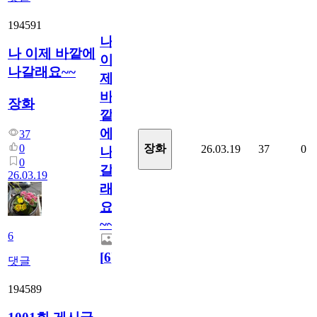
194591
나
나 이제 바깥에
이
나갈래요~~
제
바
장화
깥
에
37
0
장화
26.03.19
37
0
나
0
갈
26.03.19
래
요
~~
6
[
6
]
댓글
194589