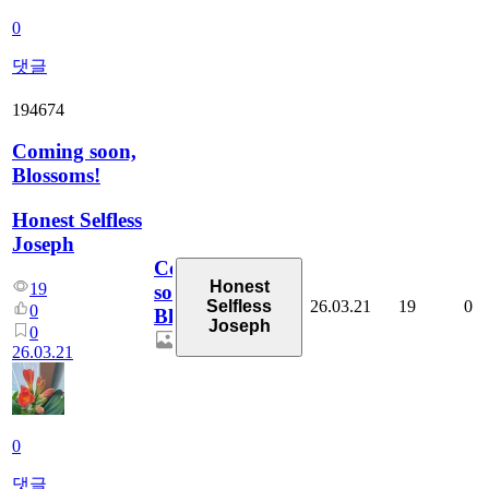
0
댓글
194674
Coming soon,
Blossoms!
Honest Selfless
Joseph
Coming
Honest
19
soon,
26.03.21
19
0
Selfless
0
Blossoms!
Joseph
0
26.03.21
0
댓글