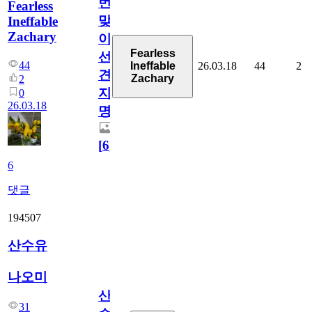
번
Fearless
맞
Ineffable
Zachary
이
Fearless
선
44
26.03.18
44
2
Ineffable
견
Zachary
2
지
0
26.03.18
명
[
6
]
6
댓글
194507
산수유
나오미
산
31