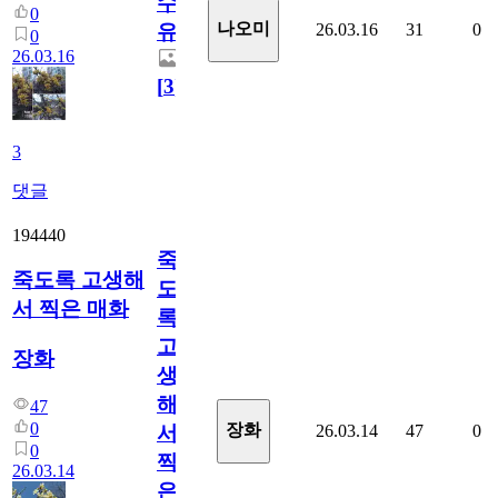
수
0
나오미
26.03.16
31
0
유
0
26.03.16
[
3
]
3
댓글
194440
죽
죽도록 고생해
도
서 찍은 매화
록
고
장화
생
해
47
0
장화
26.03.14
47
0
서
0
찍
26.03.14
은