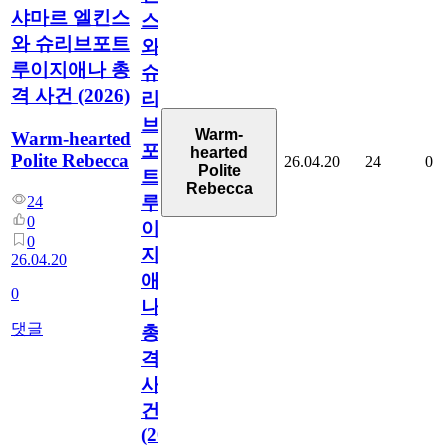
샤마르 엘킨스
스
와 슈리브포트
와
루이지애나 총
슈
격 사건 (2026)
리
브
Warm-
Warm-hearted
포
hearted
Polite Rebecca
26.04.20
24
0
Polite
트
Rebecca
루
24
0
이
0
지
26.04.20
애
0
나
댓글
총
격
사
건
(2026)