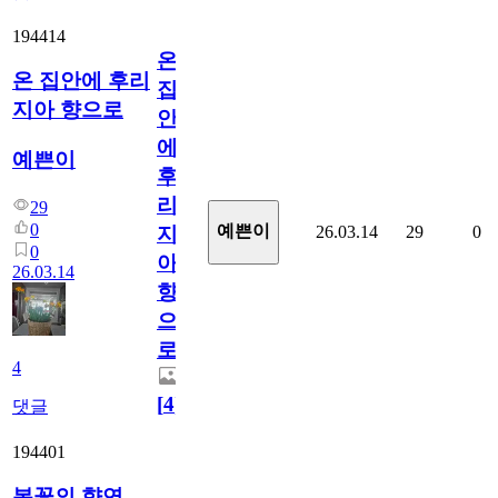
194414
온
온 집안에 후리
집
지아 향으로
안
에
예쁜이
후
리
29
0
예쁜이
26.03.14
29
0
지
0
아
26.03.14
향
으
로
4
[
4
]
댓글
194401
봄꽃의 향연