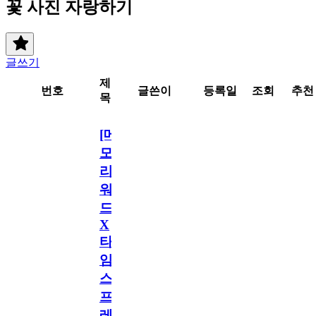
꽃 사진 자랑하기
글쓰기
제
번호
글쓴이
등록일
조회
추천
목
[메
모
리
워
드
X
타
임
스
프
레