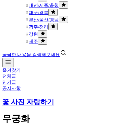
대전/세종/충청
대구/경북
부산/울산/경남
광주/전라
강원
제주
궁금한 내용을 검색해보세요
즐겨찾기
전체글
인기글
공지사항
꽃 사진 자랑하기
무궁화