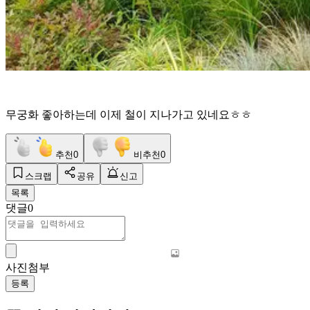
무궁화 좋아하는데 이제 철이 지나가고 있네요ㅎㅎ
추천
0
비추천
0
스크랩
공유
신고
목록
댓글
0
사진첨부
등록