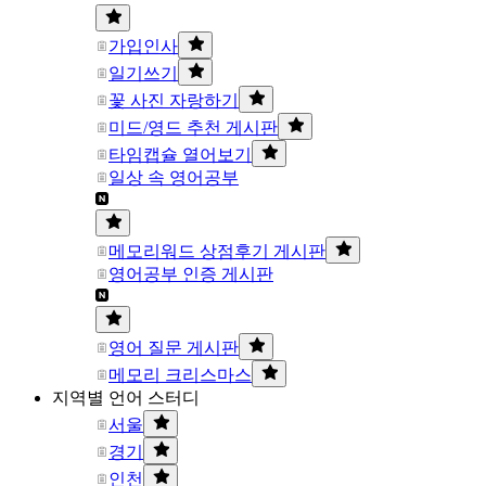
가입인사
일기쓰기
꽃 사진 자랑하기
미드/영드 추천 게시판
타임캡슐 열어보기
일상 속 영어공부
메모리워드 상점후기 게시판
영어공부 인증 게시판
영어 질문 게시판
메모리 크리스마스
지역별 언어 스터디
서울
경기
인천