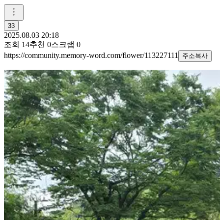
33
2025.08.03 20:18
조회
14
추천
0
스크랩
0
https://community.memory-word.com/flower/113227111
주소복사