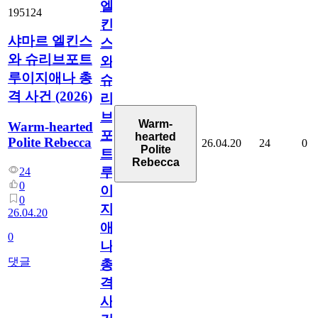
엘
195124
킨
샤마르 엘킨스
스
와 슈리브포트
와
루이지애나 총
슈
격 사건 (2026)
리
브
Warm-
Warm-hearted
포
hearted
Polite Rebecca
26.04.20
24
0
Polite
트
Rebecca
루
24
0
이
0
지
26.04.20
애
0
나
댓글
총
격
사