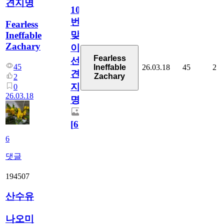
견지명
1000
번
Fearless
맞
Ineffable
Zachary
이
Fearless
선
45
26.03.18
45
2
Ineffable
견
Zachary
2
지
0
26.03.18
명
[
6
]
6
댓글
194507
산수유
나오미