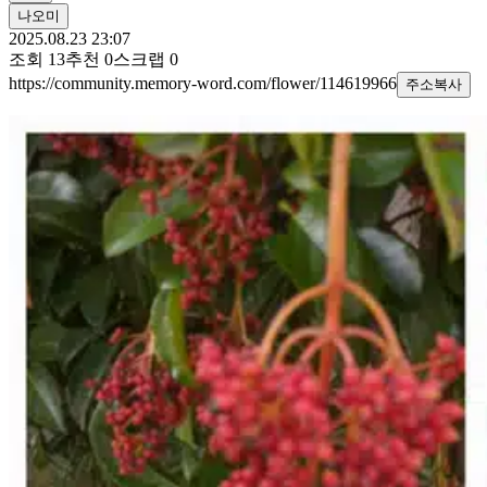
나오미
2025.08.23 23:07
조회
13
추천
0
스크랩
0
https://community.memory-word.com/flower/114619966
주소복사