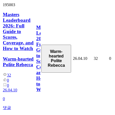
195003
Masters
Leaderboard
2026: Full
Masters
Guide to
Leaderboard
Scores,
2026:
Coverage, and
Full
How to Watch
Guide
Warm-
to
hearted
26.04.10
32
0
Warm-hearted
Polite
Scores,
Polite Rebecca
Rebecca
Coverage,
and
32
How
0
to
0
Watch
26.04.10
0
댓글