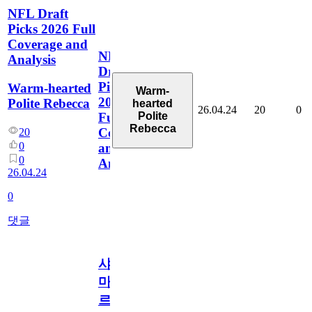
NFL Draft
Picks 2026 Full
Coverage and
NFL
Analysis
Draft
Picks
Warm-hearted
Warm-
2026
Polite Rebecca
hearted
26.04.24
20
0
Polite
Full
Rebecca
Coverage
20
0
and
0
Analysis
26.04.24
0
댓글
샤
마
르