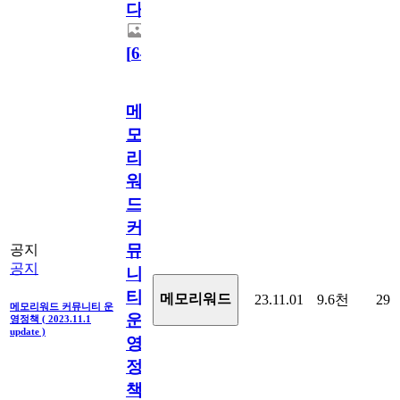
다.
[
64
]
메
모
리
워
드
커
뮤
공지
공지
니
티
메모리워드
23.11.01
9.6천
29
메모리워드 커뮤니티 운
운
영정책 ( 2023.11.1
update )
영
정
책