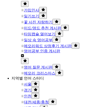
가입인사
일기쓰기
꽃 사진 자랑하기
미드/영드 추천 게시판
타임캡슐 열어보기
일상 속 영어공부
메모리워드 상점후기 게시판
영어공부 인증 게시판
영어 질문 게시판
메모리 크리스마스
지역별 언어 스터디
서울
경기
인천
대전/세종/충청