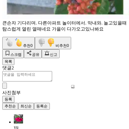
큰손자 기다리며. 다른아파트 놀이터에서. 막내와. 놀고있을때
탐스럽게 열린 열매네요 가을이 다가오고있나봐요
추천
0
비추천
0
스크랩
공유
신고
목록
댓글
2
사진첨부
등록
추천순
최신순
등록순
yu