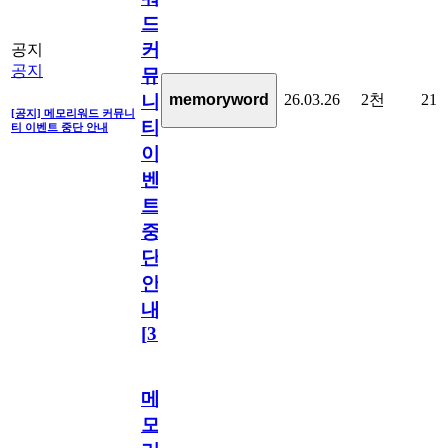
드
커
공지
공지
뮤
26.03.26
2천
21
memoryword
니
[공지] 메모리워드 커뮤니
티
티 이벤트 중단 안내
이
벤
트
중
단
안
내
[
31
]
메
모