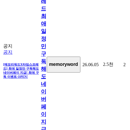
레
드]
최
애
일
정
만
공지
공지
구
독
2.5천
memoryword
26.06.05
2
[메모리워드X타임스프레
해
드] 최애 일정만 구독해도
네이버페이 지급! 최애 구
도
독 이벤트 OPEN!
네
이
버
페
이
지
급!