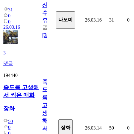
산
31
수
0
나오미
26.03.16
31
0
유
0
26.03.16
[
3
]
3
댓글
194440
죽
죽도록 고생해
도
서 찍은 매화
록
고
장화
생
해
50
0
장화
26.03.14
50
0
서
0