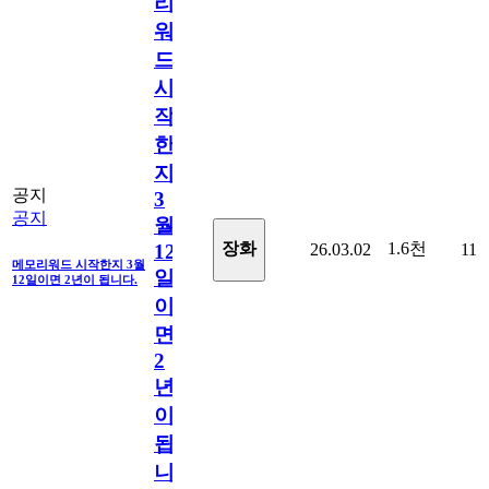
리
워
드
시
작
한
지
공지
3
공지
월
1.6천
장화
26.03.02
11
12
메모리워드 시작한지 3월
일
12일이면 2년이 됩니다.
이
면
2
년
이
됩
니