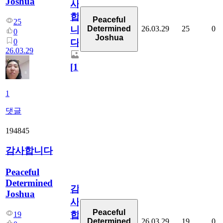
Joshua
사
합
Peaceful
25
26.03.29
25
0
Determined
니
0
Joshua
0
다
26.03.29
[
1
]
1
댓글
194845
감사합니다
Peaceful
Determined
감
Joshua
사
Peaceful
합
19
26.03.29
19
0
Determined