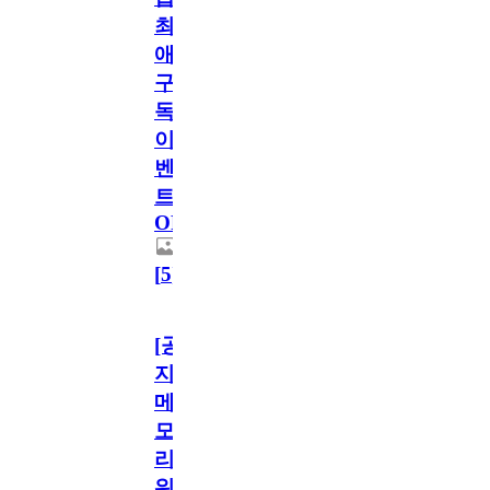
최
애
구
독
이
벤
트
OPEN!
[
5
]
[공
지]
메
모
리
워