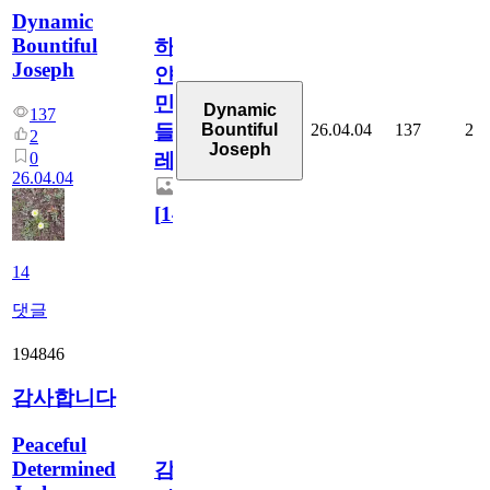
Dynamic
Bountiful
하
Joseph
얀
민
Dynamic
137
26.04.04
137
2
Bountiful
들
2
Joseph
0
레
26.04.04
[
14
]
14
댓글
194846
감사합니다
Peaceful
Determined
감