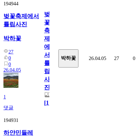
194944
벚
벚꽃축제에서
꽃
튤립사진
축
박하꽃
제
에
27
서
0
박하꽃
26.04.05
27
0
튤
0
26.04.05
립
사
진
1
[
1
]
댓글
194931
하얀민들레