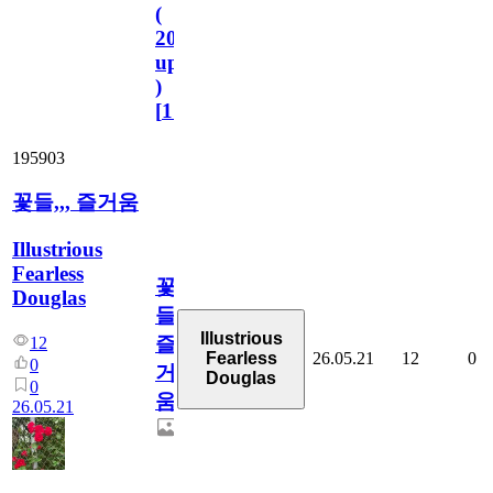
(
2023.11.1
update
)
[
110
]
195903
꽃들,,, 즐거움
Illustrious
Fearless
꽃
Douglas
들,,,
Illustrious
즐
12
26.05.21
12
0
Fearless
0
거
Douglas
0
움
26.05.21