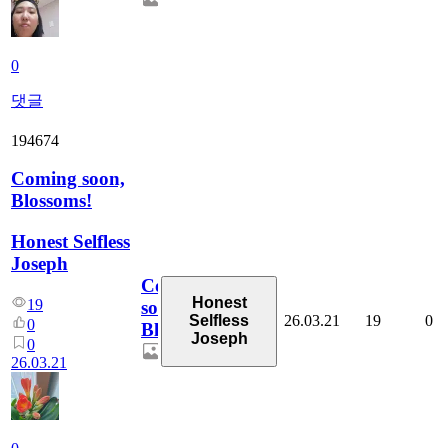
0
댓글
194674
Coming soon,
Blossoms!
Honest Selfless
Joseph
Coming
Honest
19
soon,
26.03.21
19
0
Selfless
0
Blossoms!
Joseph
0
26.03.21