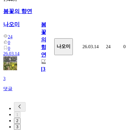
봄꽃의 향연
나오미
봄
꽃
24
의
0
나오미
26.03.14
24
0
향
0
26.03.14
연
[
3
]
3
댓글
1
2
3