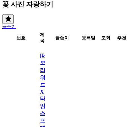
꽃 사진 자랑하기
글쓰기
제
번호
글쓴이
등록일
조회
추천
목
[메
모
리
워
드
X
타
임
스
프