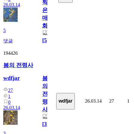
찍
26.03.14
은
매
화
5
[
5
]
댓글
194426
봄의 전령사
wdfjar
봄
의
27
전
1
26.03.14
27
1
wdfjar
령
0
26.03.14
사
[
3
]
3