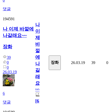
0
댓글
194591
나
나 이제 바깥에
이
나갈래요~~
제
바
장화
깥
에
39
0
장화
26.03.19
39
0
나
0
갈
26.03.19
래
요
~~
6
[
6
]
댓글