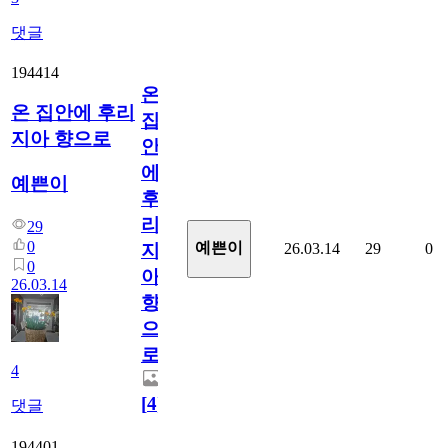
댓글
194414
온
온 집안에 후리
집
지아 향으로
안
에
예쁜이
후
리
29
0
예쁜이
26.03.14
29
0
지
0
아
26.03.14
향
으
로
4
[
4
]
댓글
194401