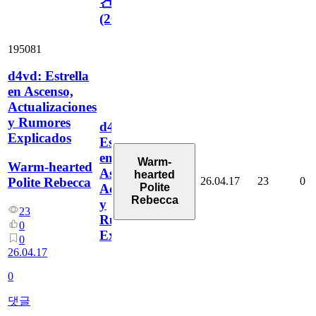
건
(2026)
195081
d4vd: Estrella
en Ascenso,
Actualizaciones
y Rumores
d4vd:
Explicados
Estrella
en
Warm-
Warm-hearted
Ascenso,
hearted
26.04.17
23
0
Polite Rebecca
Polite
Actualizaciones
Rebecca
y
23
Rumores
0
Explicados
0
26.04.17
0
댓글