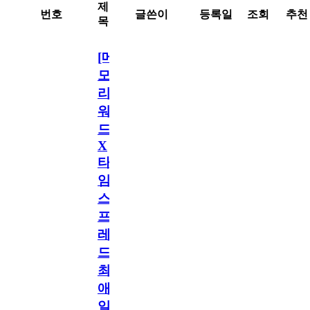
제
번호
글쓴이
등록일
조회
추천
목
[메
모
리
워
드
X
타
임
스
프
레
드]
최
애
일