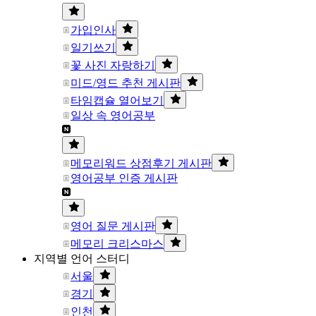
가입인사
일기쓰기
꽃 사진 자랑하기
미드/영드 추천 게시판
타임캡슐 열어보기
일상 속 영어공부
메모리워드 상점후기 게시판
영어공부 인증 게시판
영어 질문 게시판
메모리 크리스마스
지역별 언어 스터디
서울
경기
인천