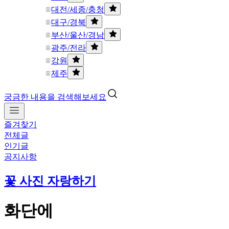
대전/세종/충청
대구/경북
부산/울산/경남
광주/전라
강원
제주
궁금한 내용을 검색해보세요
즐겨찾기
전체글
인기글
공지사항
꽃 사진 자랑하기
화단에