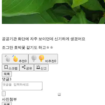
공공기관 화단에 자주 보이던데 신기하게 생겼어요
조그만 호박꽃 같기도 하고ㅎㅎ
추천
0
비추천
0
스크랩
공유
신고
목록
댓글
3
사진첨부
등록