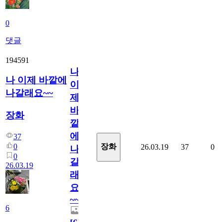
0
댓글
194591
나
나 이제 바깥에
이
나갈래요~~
제
바
장화
깥
에
37
0
장화
26.03.19
37
0
나
0
갈
26.03.19
래
요
~~
6