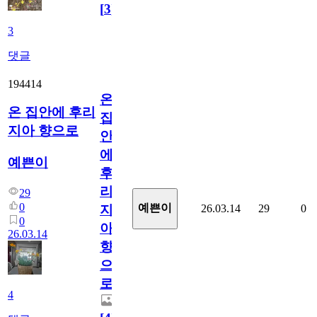
[
3
]
3
댓글
194414
온
온 집안에 후리
집
지아 향으로
안
에
예쁜이
후
리
29
0
예쁜이
26.03.14
29
0
지
0
아
26.03.14
향
으
로
4