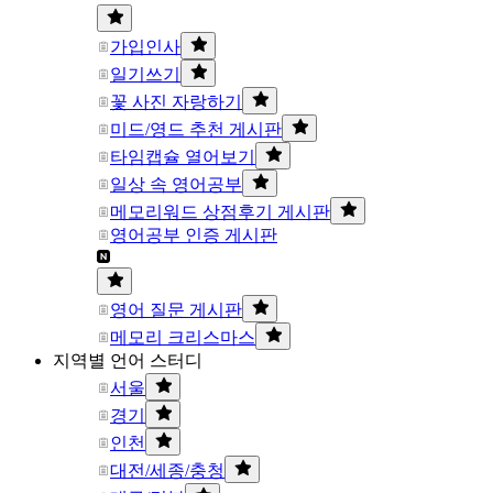
가입인사
일기쓰기
꽃 사진 자랑하기
미드/영드 추천 게시판
타임캡슐 열어보기
일상 속 영어공부
메모리워드 상점후기 게시판
영어공부 인증 게시판
영어 질문 게시판
메모리 크리스마스
지역별 언어 스터디
서울
경기
인천
대전/세종/충청