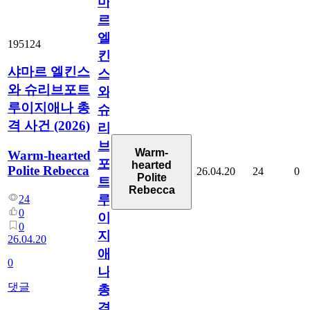
마
르
엘
195124
킨
샤마르 엘킨스
스
와 슈리브포트
와
루이지애나 총
슈
격 사건 (2026)
리
브
Warm-
Warm-hearted
포
hearted
Polite Rebecca
26.04.20
24
0
Polite
트
Rebecca
루
24
0
이
0
지
26.04.20
애
0
나
댓글
총
격