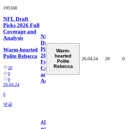
195168
NFL Draft
Picks 2026 Full
Coverage and
NFL
Analysis
Draft
Picks
Warm-hearted
Warm-
2026
Polite Rebecca
hearted
26.04.24
20
0
Polite
Full
Rebecca
Coverage
20
0
and
0
Analysis
26.04.24
0
댓글
샤