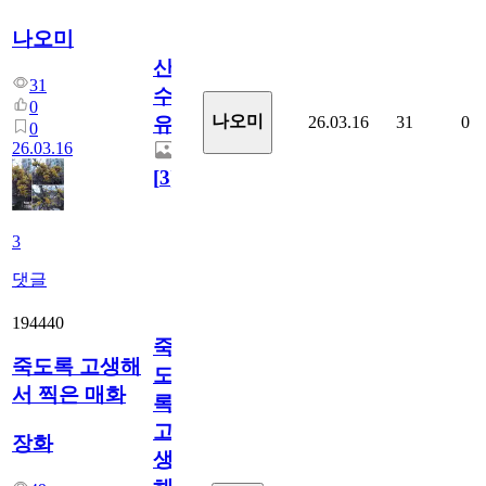
나오미
산
31
수
0
나오미
26.03.16
31
0
유
0
26.03.16
[
3
]
3
댓글
194440
죽
죽도록 고생해
도
서 찍은 매화
록
고
장화
생