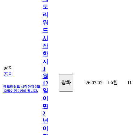
모
리
워
드
시
작
한
지
공지
3
공지
월
1.6천
장화
26.03.02
11
12
메모리워드 시작한지 3월
일
12일이면 2년이 됩니다.
이
면
2
년
이