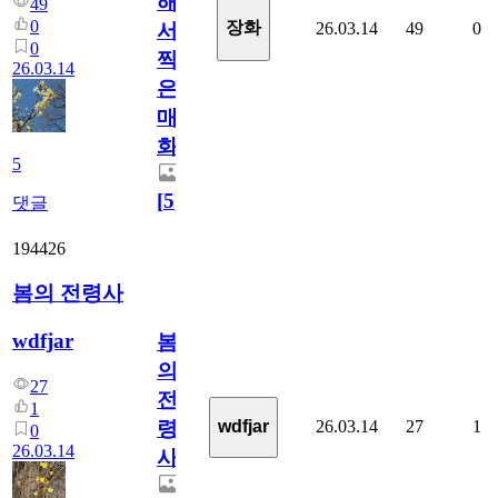
해
49
0
장화
26.03.14
49
0
서
0
찍
26.03.14
은
매
화
5
[
5
]
댓글
194426
봄의 전령사
wdfjar
봄
의
27
전
1
26.03.14
27
1
wdfjar
령
0
26.03.14
사