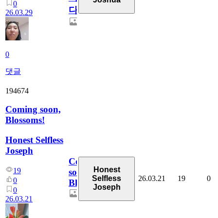
0
다
26.03.29
0
댓글
194674
Coming soon,
Blossoms!
Honest Selfless
Joseph
Coming
Honest
19
soon,
26.03.21
19
0
Selfless
0
Blossoms!
Joseph
0
26.03.21