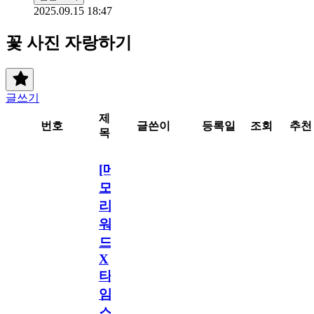
2025.09.15 18:47
꽃 사진 자랑하기
글쓰기
제
번호
글쓴이
등록일
조회
추천
목
[메
모
리
워
드
X
타
임
스