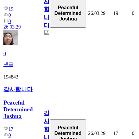
사
Peaceful
합
19
26.03.29
19
0
Determined
0
니
Joshua
0
다
26.03.29
0
댓글
194843
감사합니다
Peaceful
Determined
감
Joshua
사
Peaceful
합
17
26.03.29
17
0
Determined
0
니
Joshua