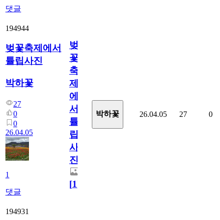
댓글
194944
벚
벚꽃축제에서
꽃
튤립사진
축
박하꽃
제
에
27
서
0
박하꽃
26.04.05
27
0
튤
0
26.04.05
립
사
진
1
[
1
]
댓글
194931