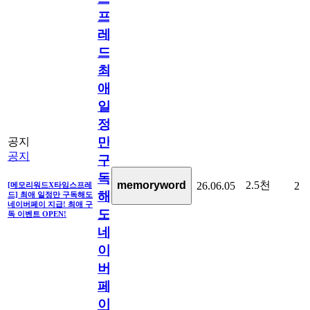
프
레
드]
최
애
일
정
만
공지
공지
구
독
2.5천
memoryword
26.06.05
2
[메모리워드X타임스프레
해
드] 최애 일정만 구독해도
네이버페이 지급! 최애 구
도
독 이벤트 OPEN!
네
이
버
페
이