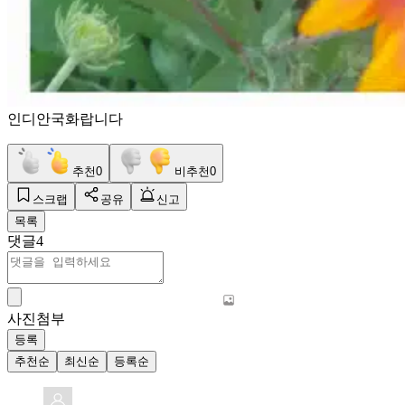
인디안국화랍니다
추천
0
비추천
0
스크랩
공유
신고
목록
댓글
4
사진첨부
등록
추천순
최신순
등록순