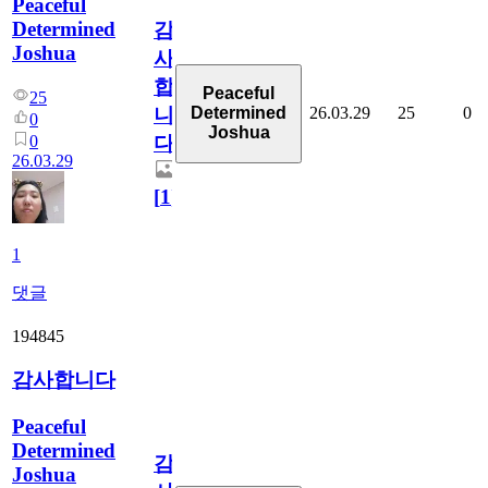
Peaceful
Determined
감
Joshua
사
합
Peaceful
25
26.03.29
25
0
Determined
니
0
Joshua
0
다
26.03.29
[
1
]
1
댓글
194845
감사합니다
Peaceful
Determined
감
Joshua