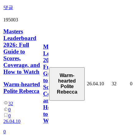
댓글
195003
Masters
Leaderboard
2026: Full
Masters
Guide to
Leaderboard
Scores,
2026:
Coverage, and
Full
How to Watch
Guide
Warm-
to
hearted
26.04.10
32
0
Warm-hearted
Polite
Scores,
Polite Rebecca
Rebecca
Coverage,
and
32
How
0
to
0
Watch
26.04.10
0