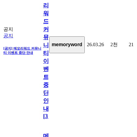
리
워
드
커
공지
공지
뮤
26.03.26
2천
21
memoryword
니
[공지] 메모리워드 커뮤니
티
티 이벤트 중단 안내
이
벤
트
중
단
안
내
[
31
]
메