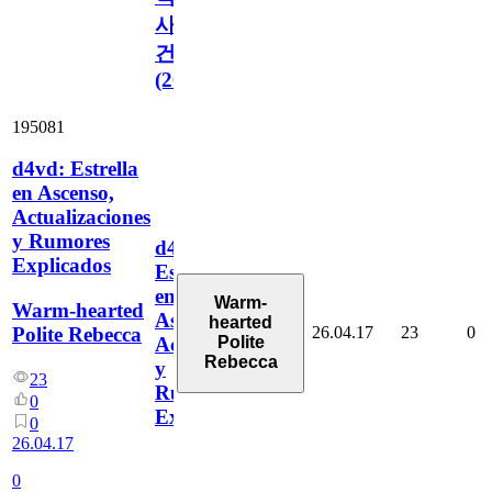
사
건
(2026)
195081
d4vd: Estrella
en Ascenso,
Actualizaciones
y Rumores
d4vd:
Explicados
Estrella
en
Warm-
Warm-hearted
Ascenso,
hearted
26.04.17
23
0
Polite Rebecca
Polite
Actualizaciones
Rebecca
y
23
Rumores
0
Explicados
0
26.04.17
0