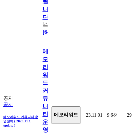
됩
니
다.
[
64
]
메
모
리
워
드
커
뮤
공지
공지
니
티
메모리워드
23.11.01
9.6천
29
메모리워드 커뮤니티 운
운
영정책 ( 2023.11.1
update )
영