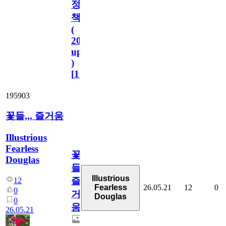
정
책
(
2023.11.1
update
)
[
110
]
195903
꽃들,,, 즐거움
Illustrious
Fearless
꽃
Douglas
들,,,
Illustrious
즐
12
26.05.21
12
0
Fearless
0
거
Douglas
0
움
26.05.21