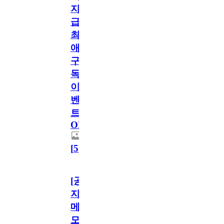
지
급!
최
애
구
독
이
벤
트
OPEN!
[
5
]
[공
지]
메
모