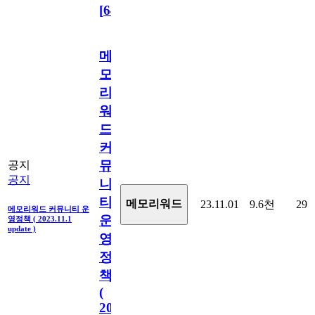
[
64
]
메
모
리
워
드
커
뮤
공지
공지
니
티
메모리워드
23.11.01
9.6천
29
메모리워드 커뮤니티 운
운
영정책 ( 2023.11.1
update )
영
정
책
(
2023.11.1