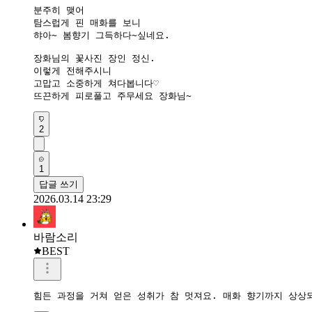
분주히 맺어

탐스럽게 핀 매화를 보니

햐아~ 봄향기 그득하다~싶네요.

장화님의 꽃사진 장인 정신.

이렇게 전해주시니 

고맙고 소중하게 쳐다봅니다♡

뜨끈하게 피로풀고 주무세요 장화님~
2
1
답글 쓰기
2026.03.14 23:29
바람소리
BEST
힘든 과정을 거쳐 얻은 성취가 참 멋져요. 매화 향기까지 상상