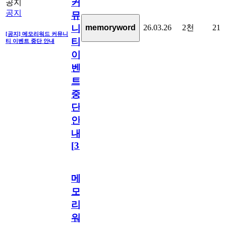
커
공지
공지
뮤
26.03.26
2천
21
memoryword
니
[공지] 메모리워드 커뮤니
티
티 이벤트 중단 안내
이
벤
트
중
단
안
내
[
31
]
메
모
리
워