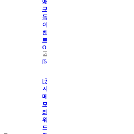
애
구
독
이
벤
트
OPEN!
[
5
]
[공
지]
메
모
리
워
드