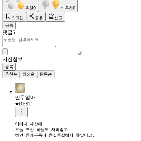
추천
0
비추천
0
스크랩
공유
신고
목록
댓글
5
사진첨부
등록
추천순
최신순
등록순
만두엄마
BEST
어머나 세상에~

오늘 부산 하늘도 새파랗고 

하얀 뭉게구름이 둥실둥실해서 좋았어요.
