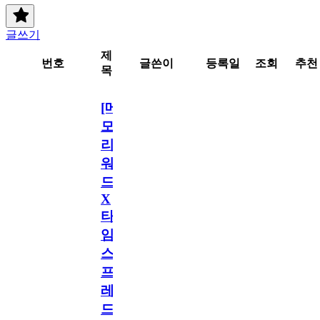
글쓰기
제
번호
글쓴이
등록일
조회
추천
목
[메
모
리
워
드
X
타
임
스
프
레
드]