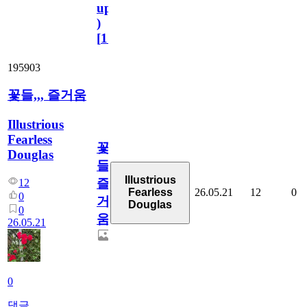
update
)
[
110
]
195903
꽃들,,, 즐거움
Illustrious
Fearless
꽃
Douglas
들,,,
Illustrious
즐
12
26.05.21
12
0
Fearless
0
거
Douglas
0
움
26.05.21
0
댓글