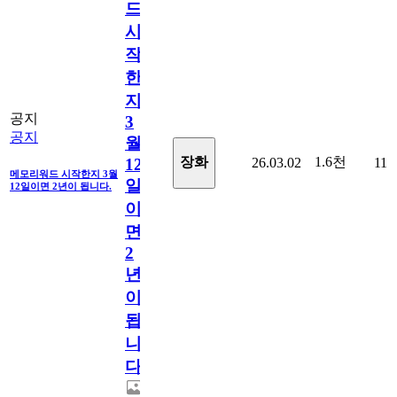
드
시
작
한
지
공지
3
공지
월
1.6천
장화
26.03.02
11
12
메모리워드 시작한지 3월
일
12일이면 2년이 됩니다.
이
면
2
년
이
됩
니
다.