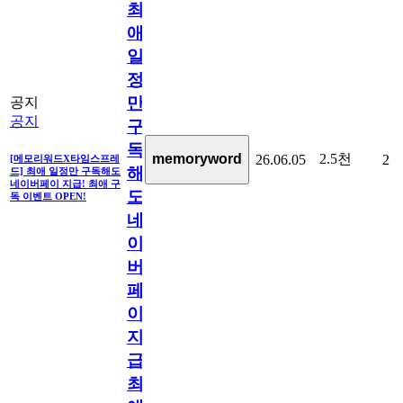
최
애
일
정
만
공지
공지
구
독
2.5천
memoryword
26.06.05
2
[메모리워드X타임스프레
해
드] 최애 일정만 구독해도
네이버페이 지급! 최애 구
도
독 이벤트 OPEN!
네
이
버
페
이
지
급!
최