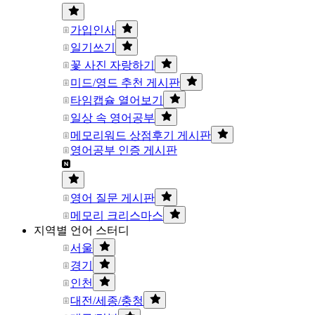
가입인사
일기쓰기
꽃 사진 자랑하기
미드/영드 추천 게시판
타임캡슐 열어보기
일상 속 영어공부
메모리워드 상점후기 게시판
영어공부 인증 게시판
영어 질문 게시판
메모리 크리스마스
지역별 언어 스터디
서울
경기
인천
대전/세종/충청