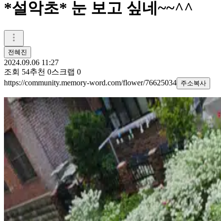
*설악초* 눈 보고 싶네~~^^
전혜진
2024.09.06 11:27
조회
54
추천
0
스크랩
0
https://community.memory-word.com/flower/76625034
주소복사