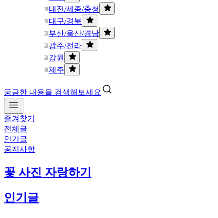
대전/세종/충청
대구/경북
부산/울산/경남
광주/전라
강원
제주
궁금한 내용을 검색해보세요
즐겨찾기
전체글
인기글
공지사항
꽃 사진 자랑하기
인기글