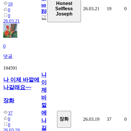
Honest
19
soon,
26.03.21
19
0
Selfless
0
Blossoms!
Joseph
0
26.03.21
0
댓글
194591
나
나 이제 바깥에
이
나갈래요~~
제
바
장화
깥
에
37
0
장화
26.03.19
37
0
나
0
갈
26.03.19