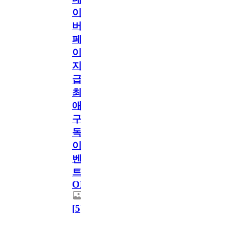
이
버
페
이
지
급!
최
애
구
독
이
벤
트
OPEN!
[
5
]