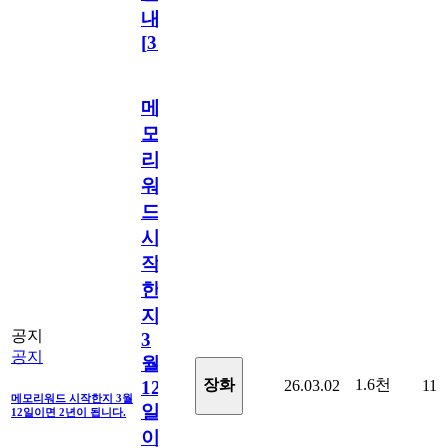
내
[
31
]
메
모
리
워
드
시
작
한
지
공지
3
공지
월
1.6천
장화
26.03.02
11
12
메모리워드 시작한지 3월
일
12일이면 2년이 됩니다.
이