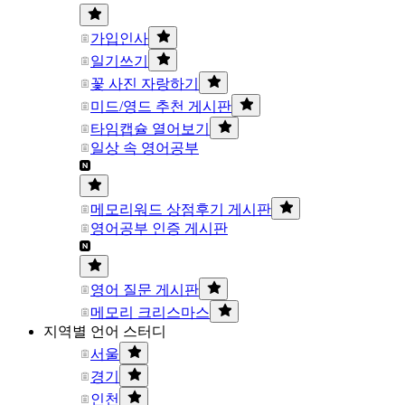
가입인사
일기쓰기
꽃 사진 자랑하기
미드/영드 추천 게시판
타임캡슐 열어보기
일상 속 영어공부
메모리워드 상점후기 게시판
영어공부 인증 게시판
영어 질문 게시판
메모리 크리스마스
지역별 언어 스터디
서울
경기
인천