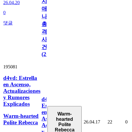
지
26.04.20
애
0
나
댓글
총
격
사
건
(2026)
195081
d4vd: Estrella
en Ascenso,
Actualizaciones
y Rumores
d4vd:
Explicados
Estrella
en
Warm-
Warm-hearted
Ascenso,
hearted
26.04.17
22
0
Polite Rebecca
Polite
Actualizaciones
Rebecca
y