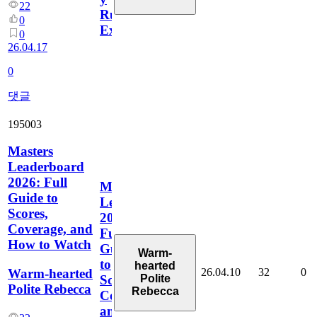
22
Rumores
0
Explicados
0
26.04.17
0
댓글
195003
Masters
Leaderboard
2026: Full
Masters
Guide to
Leaderboard
Scores,
2026:
Coverage, and
Full
How to Watch
Guide
Warm-
to
hearted
26.04.10
32
0
Warm-hearted
Polite
Scores,
Polite Rebecca
Rebecca
Coverage,
and