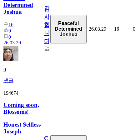
Determined
감
Joshua
사
Peaceful
합
16
26.03.29
16
0
Determined
0
니
Joshua
0
다
26.03.29
0
댓글
194674
Coming soon,
Blossoms!
Honest Selfless
Joseph
Coming