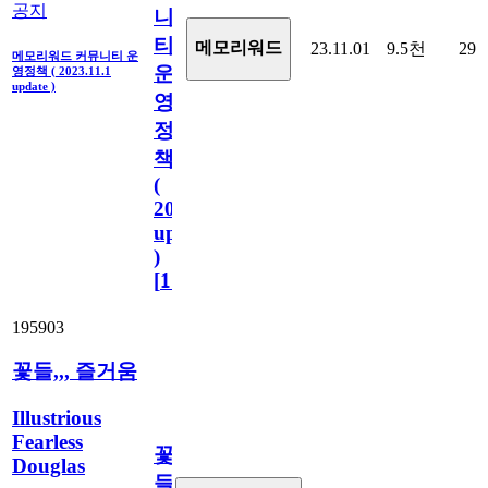
공지
니
티
메모리워드
23.11.01
9.5천
29
메모리워드 커뮤니티 운
운
영정책 ( 2023.11.1
update )
영
정
책
(
2023.11.1
update
)
[
110
]
195903
꽃들,,, 즐거움
Illustrious
Fearless
꽃
Douglas
들,,,