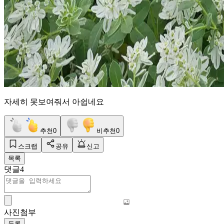
자세히 못보여줘서 아쉽네요
추천
0
비추천
0
스크랩
공유
신고
목록
댓글
4
사진첨부
등록