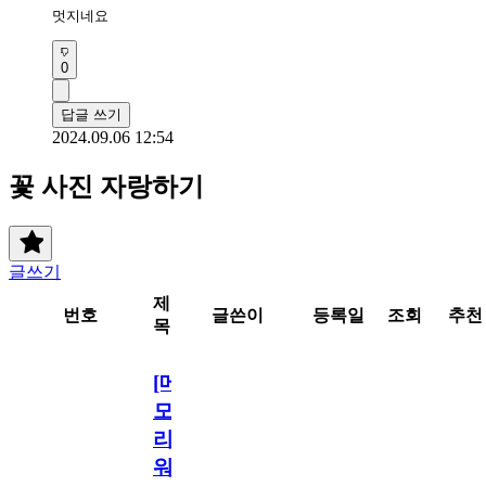
멋지네요
0
답글 쓰기
2024.09.06 12:54
꽃 사진 자랑하기
글쓰기
제
번호
글쓴이
등록일
조회
추천
목
[메
모
리
워