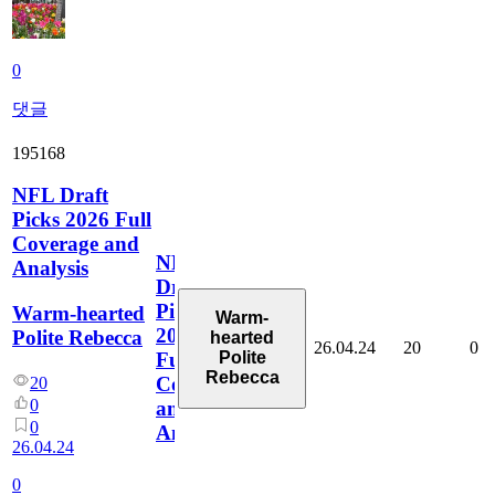
0
댓글
195168
NFL Draft
Picks 2026 Full
Coverage and
NFL
Analysis
Draft
Picks
Warm-hearted
Warm-
2026
Polite Rebecca
hearted
26.04.24
20
0
Polite
Full
Rebecca
Coverage
20
0
and
0
Analysis
26.04.24
0