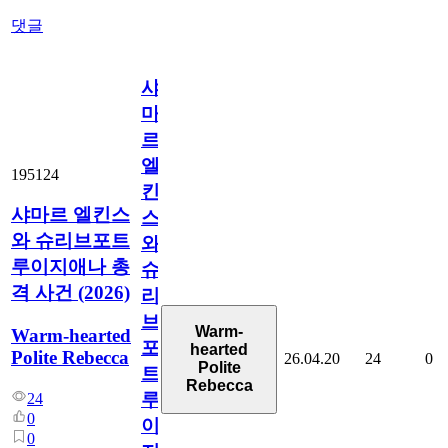
댓글
샤
마
르
엘
195124
킨
샤마르 엘킨스
스
와 슈리브포트
와
루이지애나 총
슈
격 사건 (2026)
리
브
Warm-
Warm-hearted
포
hearted
Polite Rebecca
26.04.20
24
0
Polite
트
Rebecca
루
24
0
이
0