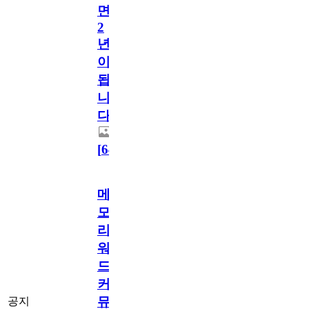
면
2
년
이
됩
니
다.
[
64
]
메
모
리
워
드
커
뮤
공지