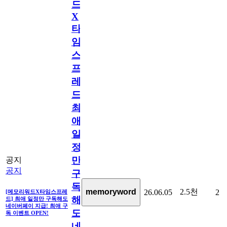
드
X
타
임
스
프
레
드]
최
애
일
정
만
공지
공지
구
독
2.5천
memoryword
26.06.05
2
[메모리워드X타임스프레
해
드] 최애 일정만 구독해도
네이버페이 지급! 최애 구
도
독 이벤트 OPEN!
네