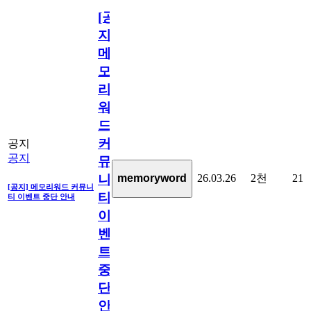
[공
지]
메
모
리
워
드
커
공지
공지
뮤
26.03.26
2천
21
memoryword
니
[공지] 메모리워드 커뮤니
티
티 이벤트 중단 안내
이
벤
트
중
단
안