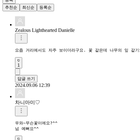
추천순
최신순
등록순
Zealous Lighthearted Danielle
요즘 거리에서도 자주 보이더라구요. 꽃 같은데 나무의 잎 같기
1
답글 쓰기
2024.09.06 12:39
차니마미♡
우와~무슨꽃이에요?^^

넘 예뻐요^^