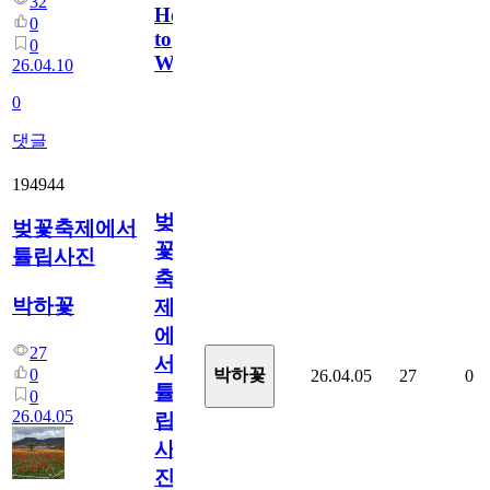
32
How
0
to
0
Watch
26.04.10
0
댓글
194944
벚
벚꽃축제에서
꽃
튤립사진
축
박하꽃
제
에
27
서
0
박하꽃
26.04.05
27
0
튤
0
26.04.05
립
사
진