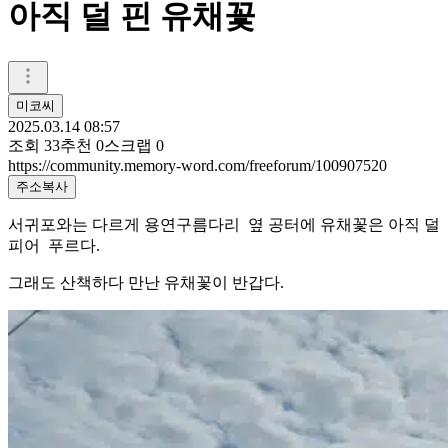
아직 덜 핀 유채꽃
미코씨
2025.03.14 08:57
조회
33
추천
0
스크랩
0
https://community.memory-word.com/freeforum/100907520
주소복사
서귀포와는 다르게 용연구름다리 옆 공터에 유채꽃은 아직 덜
피어 푸르다.
그래도 산책하다 만난 유채꽃이 반갑다.