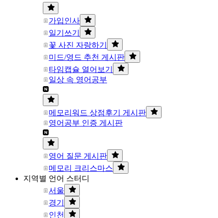
가입인사
일기쓰기
꽃 사진 자랑하기
미드/영드 추천 게시판
타임캡슐 열어보기
일상 속 영어공부
메모리워드 상점후기 게시판
영어공부 인증 게시판
영어 질문 게시판
메모리 크리스마스
지역별 언어 스터디
서울
경기
인천