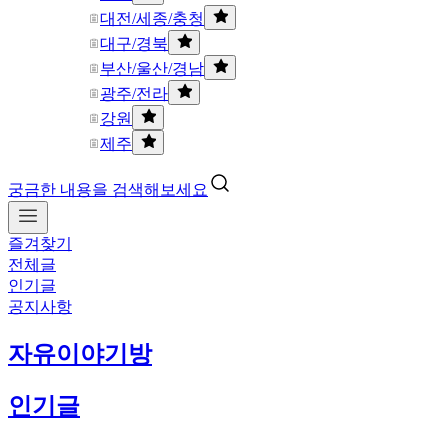
대전/세종/충청
대구/경북
부산/울산/경남
광주/전라
강원
제주
궁금한 내용을 검색해보세요
즐겨찾기
전체글
인기글
공지사항
자유이야기방
인기글