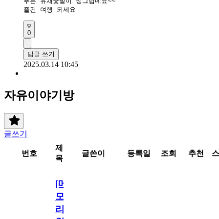
푸른 유채꽃밭이 싱그럽네요~~

즐건 여행 되세요
0
답글 쓰기
2025.03.14 10:45
자유이야기방
글쓰기
제
번호
글쓴이
등록일
조회
추천
목
[메
모
리