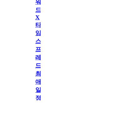
워
드
X
타
임
스
프
레
드]
최
애
일
정
공지
만
공지
구
독
[메모리워드X타임
2.5천
memoryword
26.06.05
2
스프레드] 최애 일정
해
만 구독해도 네이버
페이 지급! 최애 구
도