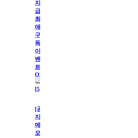
지
급!
최
애
구
독
이
벤
트
OPEN!
[
5
]
[공
지]
메
모