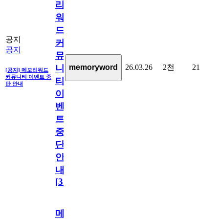
리
워
드
공지
커
공지
뮤
26.03.26
2천
21
memoryword
니
[공지] 메모리워드
커뮤니티 이벤트 중
티
단 안내
이
벤
트
중
단
안
내
[
31
]
메