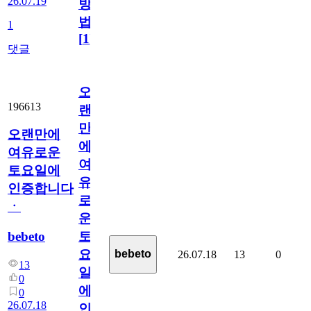
26.07.19
방
법
1
[
1
]
댓글
오
196613
랜
만
오랜만에
에
여유로운
여
토요일에
유
인증합니다
로
ㆍ
운
bebeto
토
요
bebeto
26.07.18
13
0
13
일
0
에
0
26.07.18
인