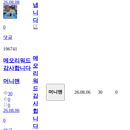
26.08.08
냅
니
다.
0
댓글
196741
메
메모리워드
모
감사합니다
리
워
머니맨
드
머니맨
26.08.06
30
0
30
감
0
사
0
26.08.06
합
니
0
다