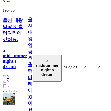
댓글
196730
울
울산 대왕
산
암공원 출
대
렁다리에
왕
갔어요.
암
a
공
midsummer
원
night's
a
출
midsummer
dream
26.08.05
9
0
night's
렁
dream
9
다
0
리
0
에
26.08.05
갔
어
요.