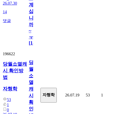
26.07.30
계
십
14
니
댓글
까
~
ㅜ
[
14
]
196622
당
당월소멸캐
월
시 확인방
소
법
멸
자행학
캐
자행학
26.07.19
53
1
시
53
확
1
인
0