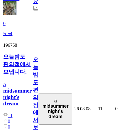
요.
0
댓글
196758
오늘밤도
오
편의점에서
늘
보냅니다.
밤
도
a
편
midsummer
night's
의
a
dream
점
midsummer
26.08.08
11
0
night's
에
11
dream
서
0
0
보