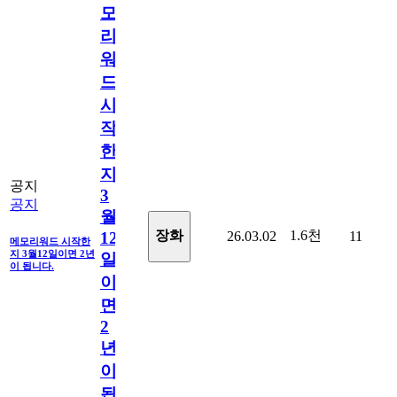
모
리
워
드
시
작
한
지
공지
3
공지
월
1.6천
장화
26.03.02
11
12
메모리워드 시작한
지 3월12일이면 2년
일
이 됩니다.
이
면
2
년
이
됩