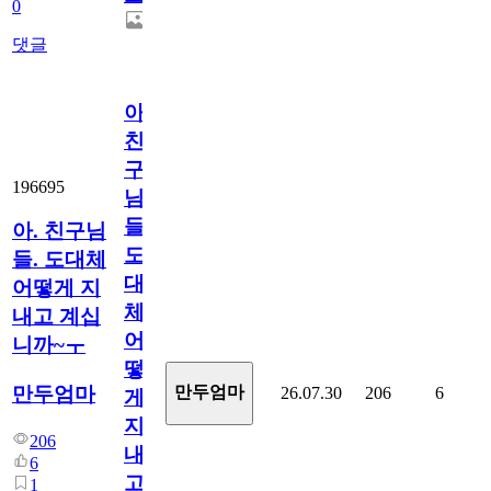
0
댓글
아.
친
구
196695
님
들.
아. 친구님
도
들. 도대체
대
어떻게 지
체
내고 계십
어
니까~ㅜ
떻
만두엄마
만두엄마
26.07.30
206
6
게
지
206
내
6
고
1