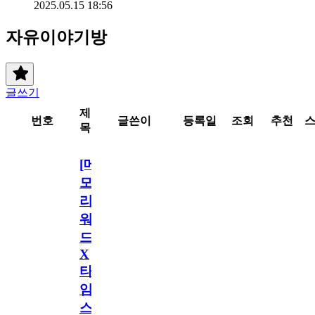
2025.05.15 18:56
자유이야기방
글쓰기
제
번호
글쓴이
등록일
조회
추천
목
[메
모
리
워
드
X
타
임
스