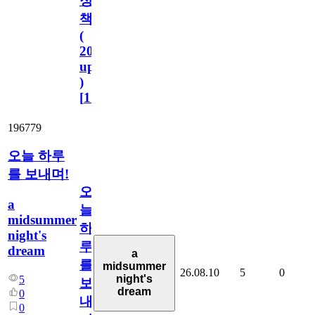
정
책
(
2023.11.1
update
)
[
110
]
196779
오늘 하루
를 보내며!
오
a
늘
midsummer
하
night's
루
dream
a
를
midsummer
26.08.10
5
0
night's
5
보
dream
0
내
0