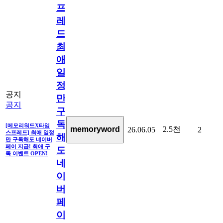
프
레
드]
최
애
일
정
공지
만
공지
구
독
[메모리워드X타임
2.5천
memoryword
26.06.05
2
스프레드] 최애 일정
해
만 구독해도 네이버
페이 지급! 최애 구
도
독 이벤트 OPEN!
네
이
버
페
이