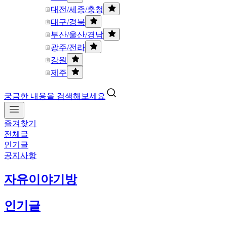
대전/세종/충청
대구/경북
부산/울산/경남
광주/전라
강원
제주
궁금한 내용을 검색해보세요
즐겨찾기
전체글
인기글
공지사항
자유이야기방
인기글