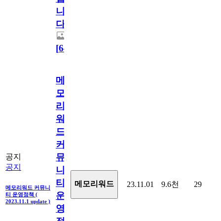
니
다.
[
64
]
메
모
리
워
드
커
뮤
공지
공지
니
티
메모리워드
23.11.01
9.6천
29
메모리워드 커뮤니
운
티 운영정책 (
2023.11.1 update )
영