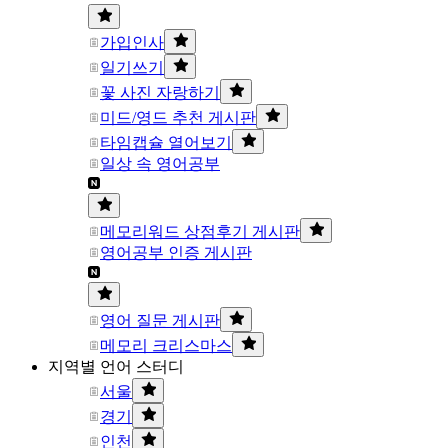
가입인사
일기쓰기
꽃 사진 자랑하기
미드/영드 추천 게시판
타임캡슐 열어보기
일상 속 영어공부
메모리워드 상점후기 게시판
영어공부 인증 게시판
영어 질문 게시판
메모리 크리스마스
지역별 언어 스터디
서울
경기
인천