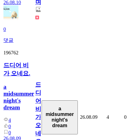
며!
26.08.10
0
댓글
196762
드디어 비
가 오네요.
드
a
디
midsummer
night's
어
dream
비
a
midsummer
가
26.08.09
4
0
night's
4
오
dream
0
0
네
26.08.09