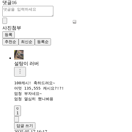
댓글
16
사진첨부
등록
추천순
최신순
등록순
설탕이 러버
100캐시! 축하드려요~

어멋 135,555 캐시요?!?!

엄청 부자네요~

엄청 열심히 했나봐용
1
답글 쓰기
2025.05.17 16:17