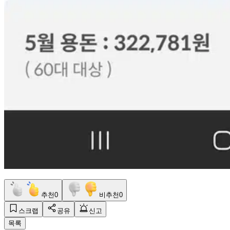
추천
0
비추천
0
스크랩
공유
신고
목록