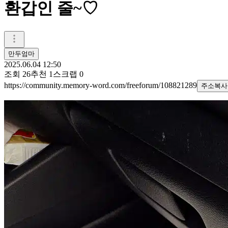
환갑인 줄~♡
만두엄마
2025.06.04 12:50
조회
26
추천
1
스크랩
0
https://community.memory-word.com/freeforum/108821289
주소복사