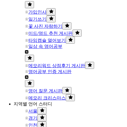
가입인사
일기쓰기
꽃 사진 자랑하기
미드/영드 추천 게시판
타임캡슐 열어보기
일상 속 영어공부
메모리워드 상점후기 게시판
영어공부 인증 게시판
영어 질문 게시판
메모리 크리스마스
지역별 언어 스터디
서울
경기
인천