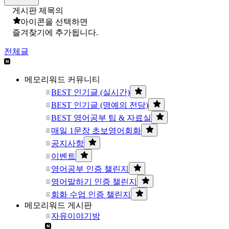
게시판 제목의
아이콘을 선택하면
즐겨찾기에 추가됩니다.
전체글
메모리워드 커뮤니티
BEST 인기글 (실시간)
BEST 인기글 (명예의 전당)
BEST 영어공부 팁 & 자료실
매일 1문장 초보영어회화
공지사항
이벤트
영어공부 인증 챌린지
영어말하기 인증 챌린지
회화 수업 인증 챌린지
메모리워드 게시판
자유이야기방