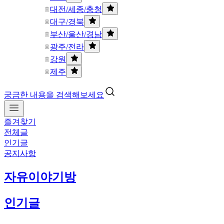
대전/세종/충청
대구/경북
부산/울산/경남
광주/전라
강원
제주
궁금한 내용을 검색해보세요
즐겨찾기
전체글
인기글
공지사항
자유이야기방
인기글