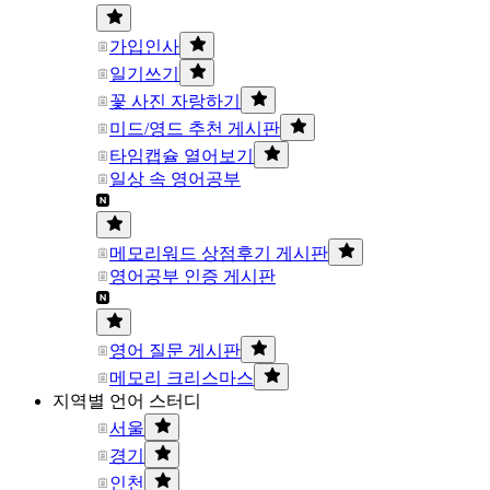
가입인사
일기쓰기
꽃 사진 자랑하기
미드/영드 추천 게시판
타임캡슐 열어보기
일상 속 영어공부
메모리워드 상점후기 게시판
영어공부 인증 게시판
영어 질문 게시판
메모리 크리스마스
지역별 언어 스터디
서울
경기
인천