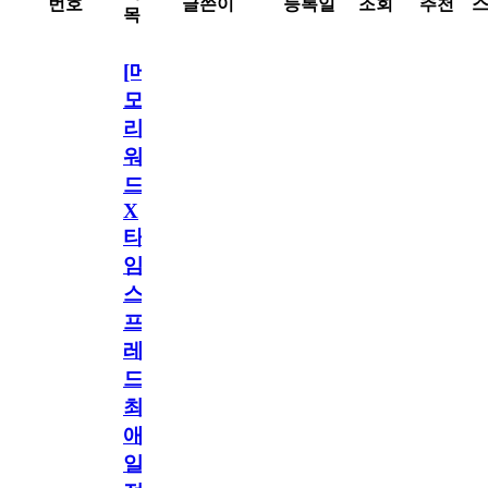
번호
글쓴이
등록일
조회
추천
목
[메
모
리
워
드
X
타
임
스
프
레
드]
최
애
일