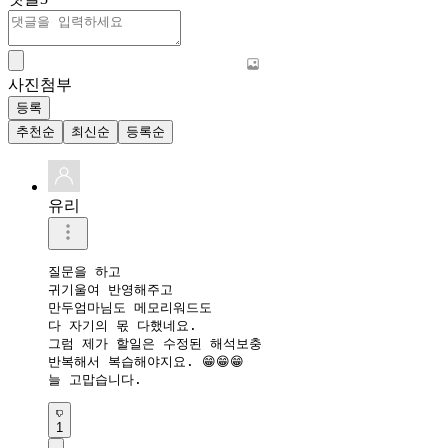
사진첨부
등록
추천순
최신순
등록순
유리
질문을 하고 

귀기울여 반영해주고

만두엄마님도 메모리워드도

다 자기의 몫 다했네요.

그럼 제가 할일은 수정된 해석보충

반복해서 복습해야지요. 😁😁😁

늘 고맙습니다. 
1