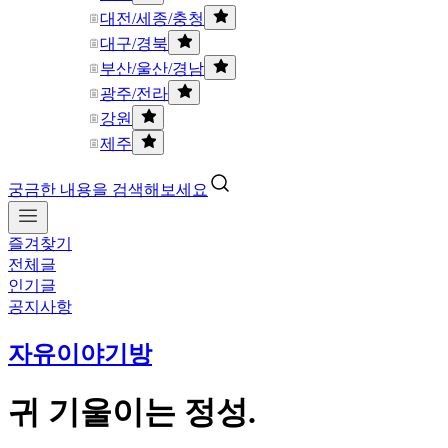
대전/세종/충청
대구/경북
부산/울산/경남
광주/전라
강원
제주
궁금한 내용을 검색해보세요
즐겨찾기
전체글
인기글
공지사항
자유이야기방
귀 기울이는 정성.