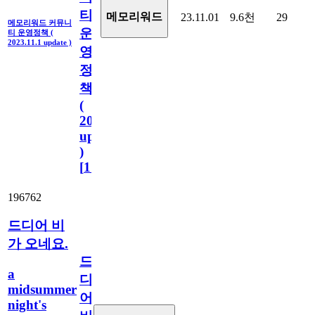
티
메모리워드
23.11.01
9.6천
29
메모리워드 커뮤니
운
티 운영정책 (
2023.11.1 update )
영
정
책
(
2023.11.1
update
)
[
110
]
196762
드디어 비
가 오네요.
드
a
디
midsummer
어
night's