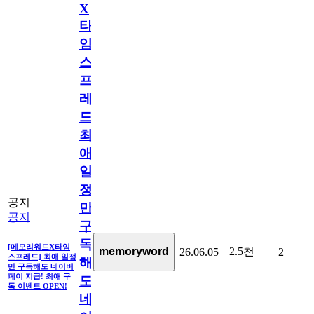
X
타
임
스
프
레
드]
최
애
일
정
공지
만
공지
구
독
[메모리워드X타임
2.5천
memoryword
26.06.05
2
스프레드] 최애 일정
해
만 구독해도 네이버
페이 지급! 최애 구
도
독 이벤트 OPEN!
네