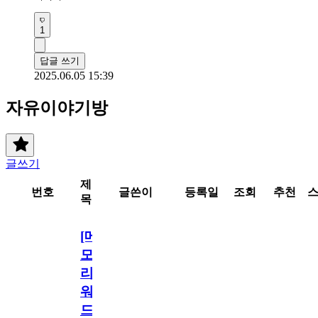
1
답글 쓰기
2025.06.05 15:39
자유이야기방
글쓰기
제
번호
글쓴이
등록일
조회
추천
목
[메
모
리
워
드