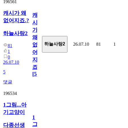
196561
캐시가 왜
캐
없어지죠.?
시
가
하늘사랑2
왜
하늘사랑2
26.07.10
81
1
없
81
1
어
0
지
26.07.10
죠.?
5
[
5
]
댓글
196534
1그림...아
기고양이
1
그
다종선생