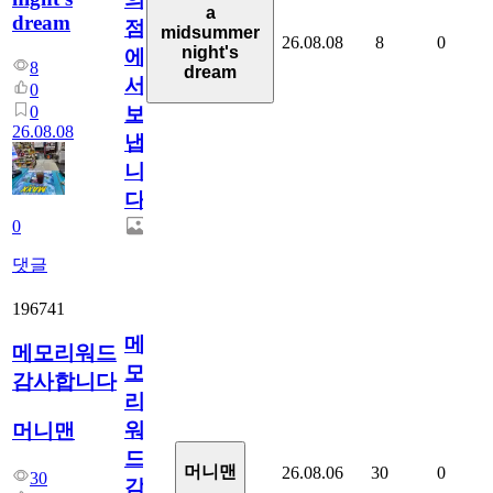
a
dream
점
midsummer
26.08.08
8
0
night's
에
8
dream
서
0
0
보
26.08.08
냅
니
다.
0
댓글
196741
메
메모리워드
모
감사합니다
리
워
머니맨
드
머니맨
26.08.06
30
0
30
감