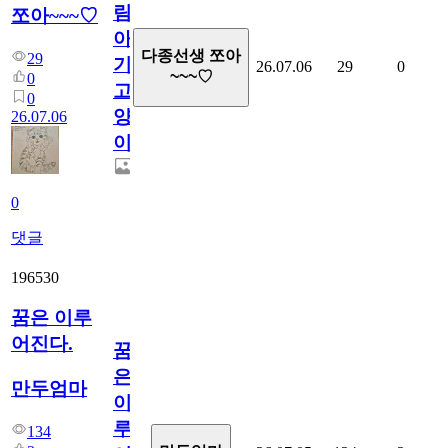
림...
쪼아~~~♡
아
다종선생 쪼아
29
기
26.07.06
29
0
~~~♡
0
고
0
양
26.07.06
이
0
댓글
196530
꿈은 이루
어진다.
꿈
은
만두엄마
이
루
134