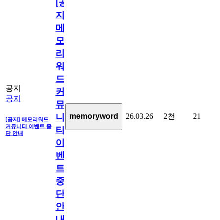
[공
지]
메
모
리
워
드
공지
커
공지
뮤
26.03.26
2천
21
memoryword
니
[공지] 메모리워드
커뮤니티 이벤트 중
티
단 안내
이
벤
트
중
단
안
내