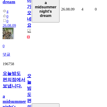
비
dream
a
가
midsummer
26.08.09
4
0
night's
4
오
dream
0
네
0
요.
26.08.09
0
댓글
196758
오늘밤도
오
편의점에서
늘
보냅니다.
밤
도
a
편
midsummer
night's
의