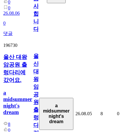
0
사
0
26.08.06
합
니
0
다
댓글
196730
울
울산 대왕
산
암공원 출
대
렁다리에
왕
갔어요.
암
a
공
midsummer
원
night's
a
출
midsummer
dream
26.08.05
8
0
night's
렁
dream
8
다
0