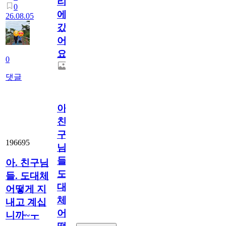
리
0
에
26.08.05
갔
어
요.
0
댓글
아.
친
구
196695
님
들.
아. 친구님
도
들. 도대체
대
어떻게 지
체
내고 계십
어
니까~ㅜ