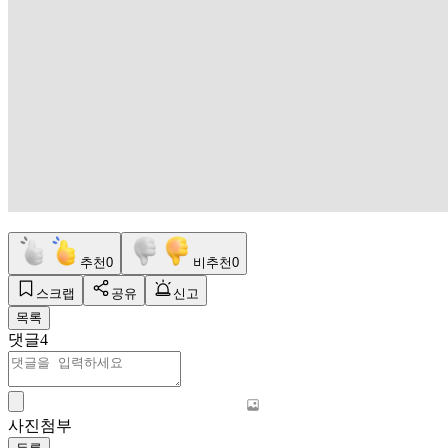
추천
0
비추천
0
스크랩
공유
신고
목록
댓글
4
사진첨부