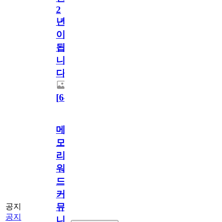
2
년
이
됩
니
다.
[
64
]
메
모
리
워
드
커
뮤
공지
공지
니