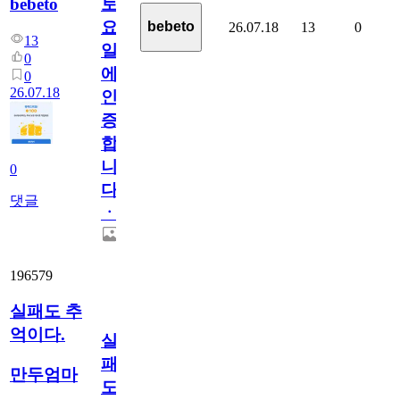
bebeto
토
요
bebeto
26.07.18
13
0
13
일
0
에
0
26.07.18
인
증
합
니
0
다
댓글
ㆍ
196579
실패도 추
억이다.
실
패
만두엄마
도