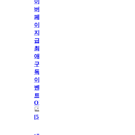
이
버
페
이
지
급!
최
애
구
독
이
벤
트
OPEN!
[
5
]