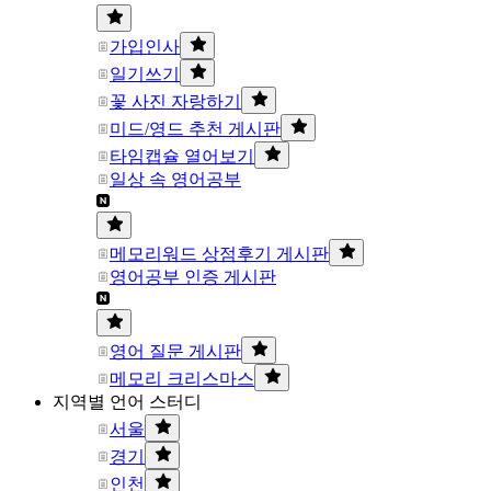
가입인사
일기쓰기
꽃 사진 자랑하기
미드/영드 추천 게시판
타임캡슐 열어보기
일상 속 영어공부
메모리워드 상점후기 게시판
영어공부 인증 게시판
영어 질문 게시판
메모리 크리스마스
지역별 언어 스터디
서울
경기
인천