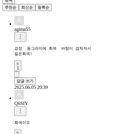
등록
추천순
최신순
등록순
agima55
검정  동그라미에 회색  바탕이 겹쳐져서

짙은회색!
1
답글 쓰기
2025.06.05 20:39
Q6SIY
회색이요