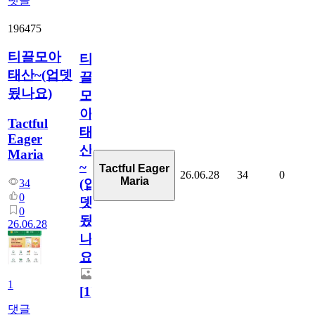
댓글
196475
티끌모아
티
태산~(업뎃
끌
됬나요)
모
아
Tactful
태
Eager
산
Maria
~
Tactful Eager
26.06.28
34
0
Maria
(업
34
0
뎃
0
됬
26.06.28
나
요)
1
[
1
]
댓글