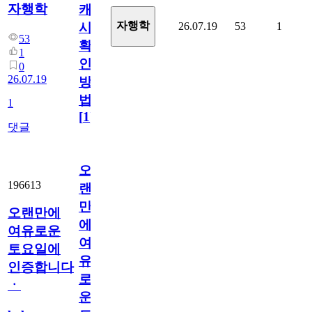
자행학
캐
자행학
26.07.19
53
1
시
53
확
1
인
0
26.07.19
방
법
1
[
1
]
댓글
오
196613
랜
만
오랜만에
에
여유로운
여
토요일에
유
인증합니다
로
ㆍ
운