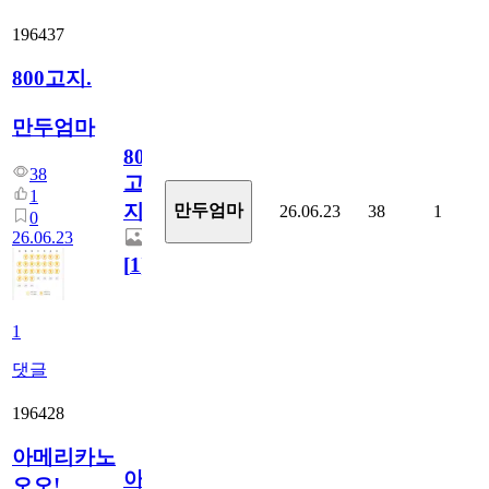
196437
800고지.
만두엄마
800
38
고
1
지.
만두엄마
26.06.23
38
1
0
26.06.23
[
1
]
1
댓글
196428
아메리카노
아
오오!