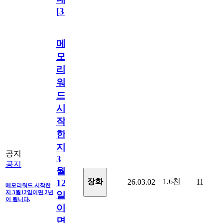
[
31
]
메
모
리
워
드
시
작
한
지
공지
3
공지
월
1.6천
장화
26.03.02
11
12
메모리워드 시작한
지 3월12일이면 2년
일
이 됩니다.
이
면