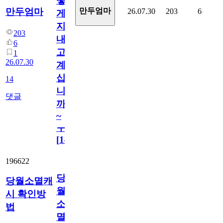
떻
만두엄마
만두엄마
26.07.30
203
6
게
지
203
내
6
고
1
26.07.30
계
십
14
니
댓글
까
~
ㅜ
[
14
]
196622
당
당월소멸캐
월
시 확인방
소
법
멸