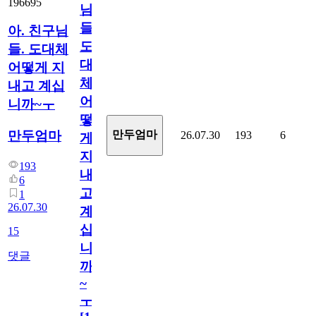
196695
님
들.
아. 친구님
도
들. 도대체
대
어떻게 지
체
내고 계십
어
니까~ㅜ
떻
만두엄마
만두엄마
26.07.30
193
6
게
지
193
내
6
고
1
26.07.30
계
십
15
니
댓글
까
~
ㅜ