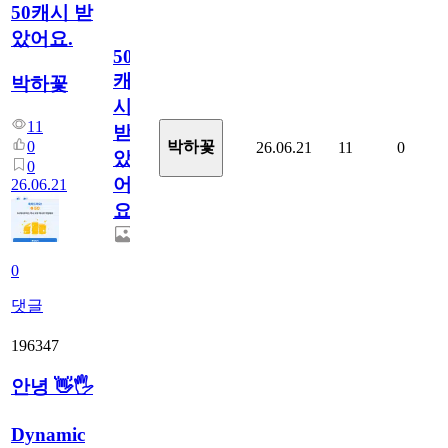
50캐시 받
았어요.
50
캐
박하꽃
시
11
받
0
박하꽃
26.06.21
11
0
았
0
어
26.06.21
요.
0
댓글
196347
안녕 👋🖐
Dynamic