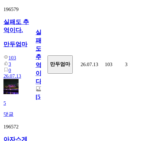
196579
실패도 추
억이다.
실
패
만두엄마
도
추
103
3
만두엄마
26.07.13
103
3
억
0
이
26.07.13
다.
[
5
]
5
댓글
196572
아자스게