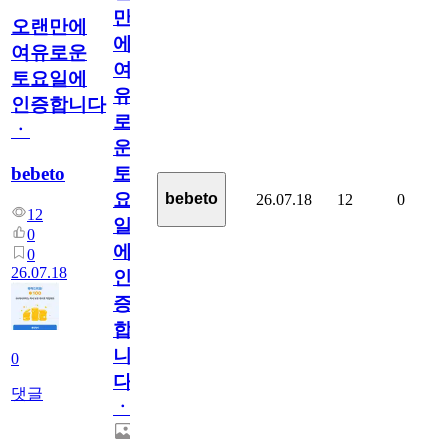
만
오랜만에
에
여유로운
여
토요일에
유
인증합니다
로
ㆍ
운
bebeto
토
요
bebeto
26.07.18
12
0
12
일
0
에
0
26.07.18
인
증
합
니
0
다
댓글
ㆍ