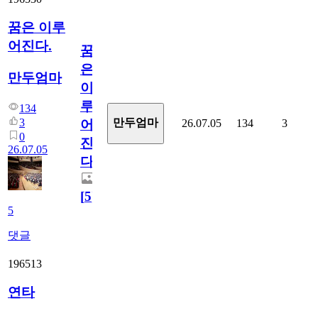
꿈은 이루
어진다.
꿈
은
만두엄마
이
루
134
3
만두엄마
26.07.05
134
3
어
0
진
26.07.05
다.
[
5
]
5
댓글
196513
연타