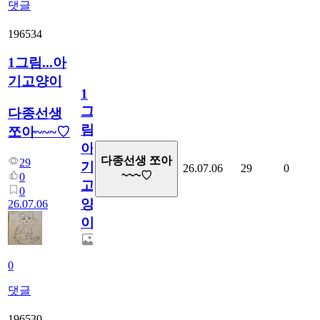
댓글
196534
1그림...아
기고양이
1
그
다종선생
림...
쪼아~~~♡
아
다종선생 쪼아
29
기
26.07.06
29
0
~~~♡
0
고
0
양
26.07.06
이
0
댓글
196530