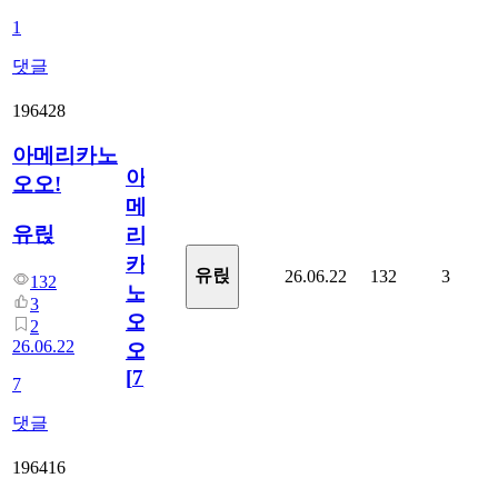
1
댓글
196428
아메리카노
아
오오!
메
유릱
리
카
유릱
26.06.22
132
3
132
노
3
오
2
26.06.22
오!
[
7
]
7
댓글
196416