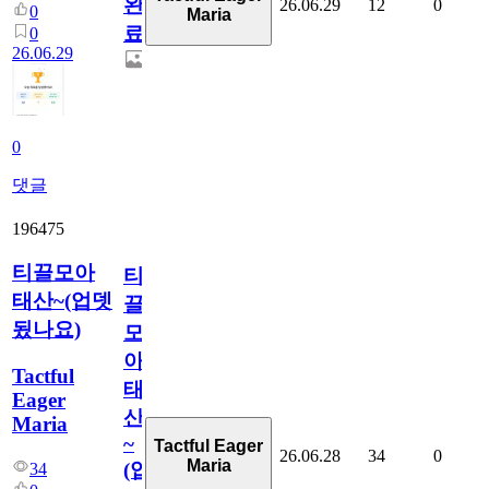
완
26.06.29
12
0
0
Maria
료
0
26.06.29
0
댓글
196475
티끌모아
티
태산~(업뎃
끌
됬나요)
모
아
Tactful
태
Eager
산
Maria
~
Tactful Eager
26.06.28
34
0
Maria
(업
34