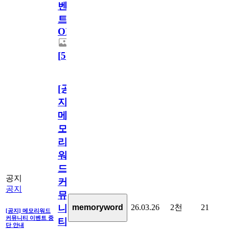
벤
트
OPEN!
[
5
]
[공
지]
메
모
리
워
드
공지
커
공지
뮤
26.03.26
2천
21
memoryword
니
[공지] 메모리워드
커뮤니티 이벤트 중
티
단 안내