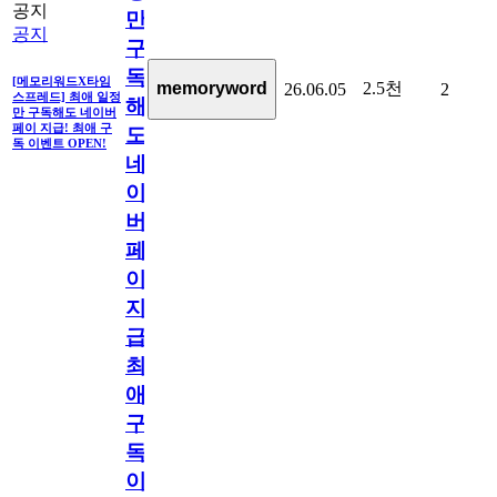
공지
만
공지
구
독
[메모리워드X타임
2.5천
memoryword
26.06.05
2
스프레드] 최애 일정
해
만 구독해도 네이버
페이 지급! 최애 구
도
독 이벤트 OPEN!
네
이
버
페
이
지
급!
최
애
구
독
이