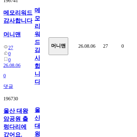
196741
메
메모리워드
모
감사합니다
리
워
머니맨
드
머니맨
26.08.06
27
0
27
감
0
사
0
26.08.06
합
니
0
다
댓글
196730
울
울산 대왕
산
암공원 출
대
렁다리에
왕
갔어요.