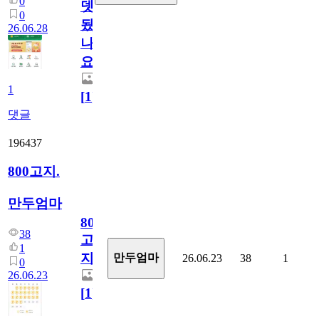
0
뎃
0
됬
26.06.28
나
요)
1
[
1
]
댓글
196437
800고지.
만두엄마
800
38
고
1
지.
만두엄마
26.06.23
38
1
0
26.06.23
[
1
]