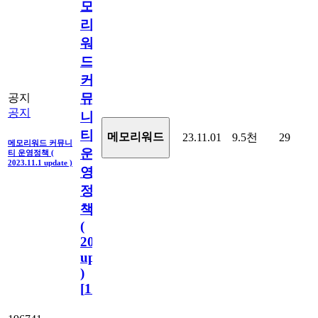
모
리
워
드
커
뮤
공지
공지
니
티
메모리워드
23.11.01
9.5천
29
메모리워드 커뮤니
운
티 운영정책 (
2023.11.1 update )
영
정
책
(
2023.11.1
update
)
[
110
]