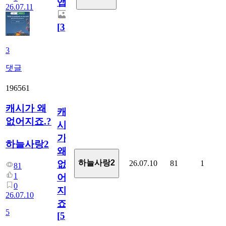
앱.
26.07.11
[
3
]
3
댓글
196561
캐시가 왜
캐
없어지죠.?
시
가
하늘사랑2
왜
하늘사랑2
26.07.10
81
1
없
81
1
어
0
지
26.07.10
죠.?
5
[
5
]