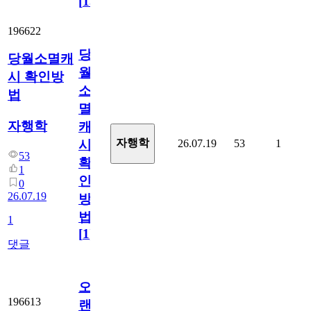
[
15
]
196622
당
당월소멸캐
월
시 확인방
소
법
멸
자행학
캐
자행학
26.07.19
53
1
시
53
확
1
인
0
26.07.19
방
법
1
[
1
]
댓글
오
196613
랜