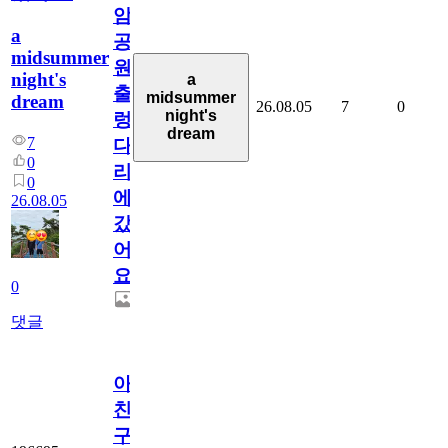
암
a
공
midsummer
원
night's
a
출
midsummer
dream
26.08.05
7
0
night's
렁
dream
7
다
0
리
0
에
26.08.05
갔
어
요.
0
댓글
아.
친
구