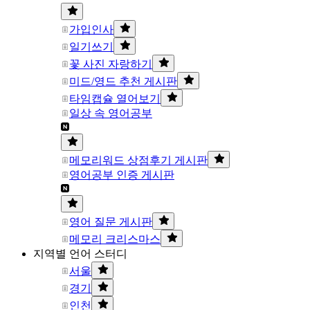
가입인사
일기쓰기
꽃 사진 자랑하기
미드/영드 추천 게시판
타임캡슐 열어보기
일상 속 영어공부
메모리워드 상점후기 게시판
영어공부 인증 게시판
영어 질문 게시판
메모리 크리스마스
지역별 언어 스터디
서울
경기
인천