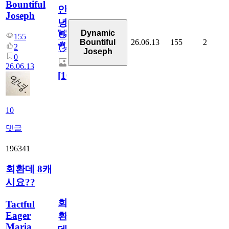
Bountiful
안
Joseph
녕
Dynamic
👋
155
26.06.13
155
2
Bountiful
2
🖐
Joseph
0
26.06.13
[
10
]
10
댓글
196341
회환데 8캐
시요??
회
Tactful
Eager
환
Maria