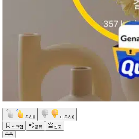
추천
0
비추천
0
스크랩
공유
신고
목록