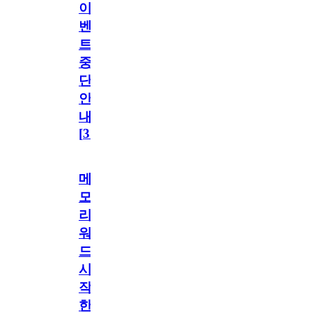
이
벤
트
중
단
안
내
[
31
]
메
모
리
워
드
시
작
한