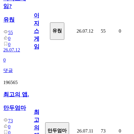
임?
아
유릱
자
스
유릱
26.07.12
55
0
55
게
0
0
임?
26.07.12
0
댓글
196565
최고의 앱.
만두엄마
최
고
73
0
의
만두엄마
26.07.11
73
0
0