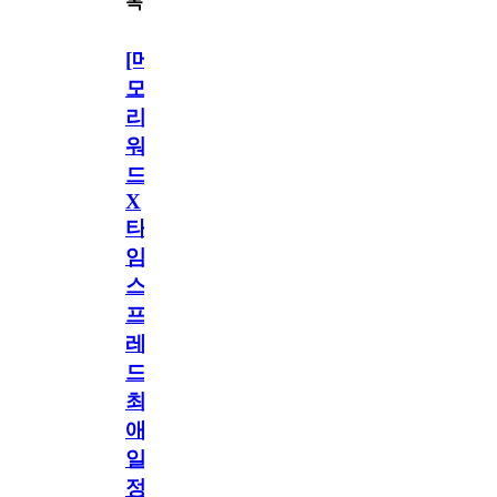
목
[메
모
리
워
드
X
타
임
스
프
레
드]
최
애
일
정