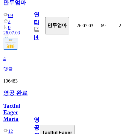
만두엄마
연
69
2
타
만두엄마
26.07.03
69
2
0
26.07.03
[
4
]
4
댓글
196483
영공 완료
Tactful
Eager
Maria
영
공
12
Tactful Eager