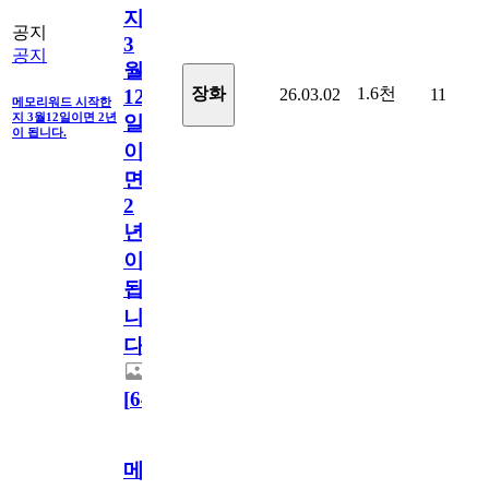
지
공지
3
공지
월
1.6천
장화
26.03.02
11
12
메모리워드 시작한
지 3월12일이면 2년
일
이 됩니다.
이
면
2
년
이
됩
니
다.
[
64
]
메