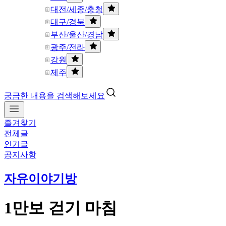
대전/세종/충청
대구/경북
부산/울산/경남
광주/전라
강원
제주
궁금한 내용을 검색해보세요
즐겨찾기
전체글
인기글
공지사항
자유이야기방
1만보 걷기 마침