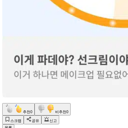
추천
0
비추천
0
스크랩
공유
신고
목록