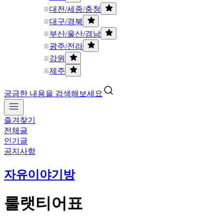
대전/세종/충청
대구/경북
부산/울산/경남
광주/전라
강원
제주
궁금한 내용을 검색해보세요
즐겨찾기
전체글
인기글
공지사항
자유이야기방
룰랫티어표