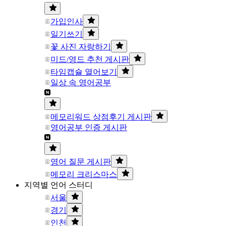
가입인사
일기쓰기
꽃 사진 자랑하기
미드/영드 추천 게시판
타임캡슐 열어보기
일상 속 영어공부
메모리워드 상점후기 게시판
영어공부 인증 게시판
영어 질문 게시판
메모리 크리스마스
지역별 언어 스터디
서울
경기
인천