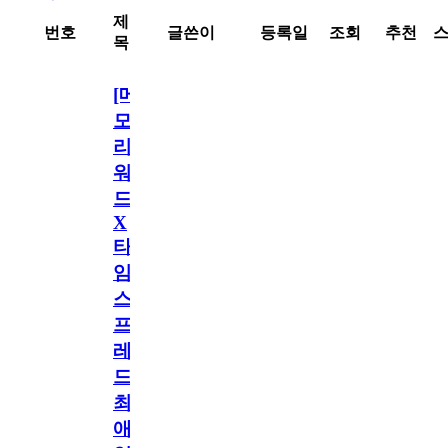
제
번호
글쓴이
등록일
조회
추천
목
[메
모
리
워
드
X
타
임
스
프
레
드]
최
애