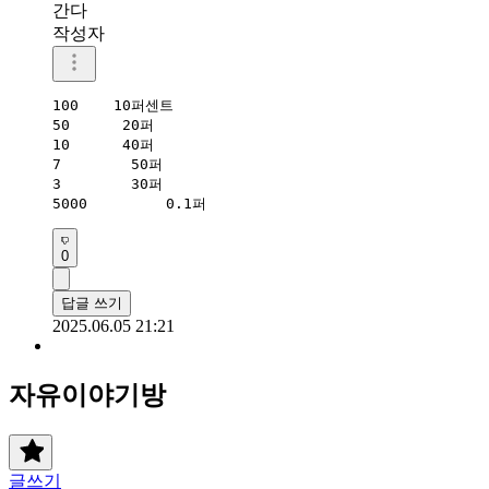
간다
작성자
100    10퍼센트

50      20퍼

10      40퍼

7        50퍼

3        30퍼

5000         0.1퍼
0
답글 쓰기
2025.06.05 21:21
자유이야기방
글쓰기