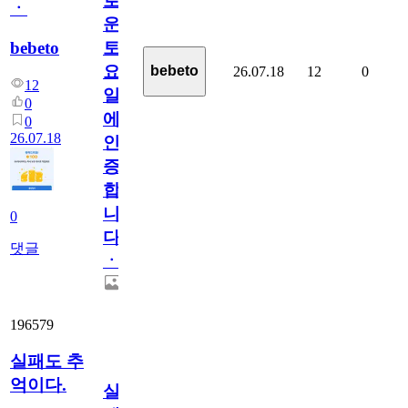
로
ㆍ
운
bebeto
토
요
bebeto
26.07.18
12
0
12
일
0
에
0
26.07.18
인
증
합
니
0
다
댓글
ㆍ
196579
실패도 추
억이다.
실