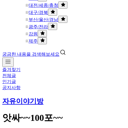
대전/세종/충청
대구/경북
부산/울산/경남
광주/전라
강원
제주
궁금한 내용을 검색해보세요
즐겨찾기
전체글
인기글
공지사항
자유이야기방
앗싸~~100포~~