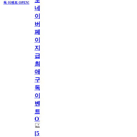
도
독 이벤트 OPEN!
네
이
버
페
이
지
급!
최
애
구
독
이
벤
트
OPEN!
[
5
]