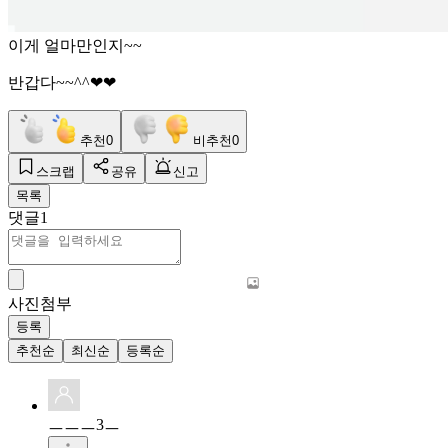
이게 얼마만인지~~
반갑다~~^^❤❤
추천
0
비추천
0
스크랩
공유
신고
목록
댓글
1
사진첨부
등록
추천순
최신순
등록순
ㅡㅡㅡ3ㅡ