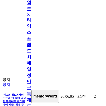
워
드
X
타
임
스
프
레
드]
최
애
일
정
공지
만
공지
구
독
[메모리워드X타임
2.5천
memoryword
26.06.05
2
스프레드] 최애 일정
해
만 구독해도 네이버
페이 지급! 최애 구