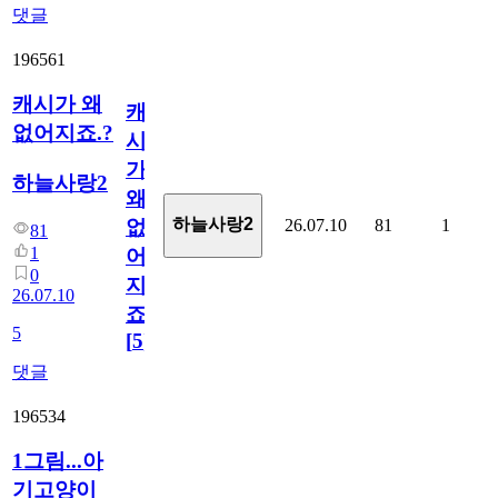
댓글
196561
캐시가 왜
캐
없어지죠.?
시
가
하늘사랑2
왜
하늘사랑2
26.07.10
81
1
없
81
1
어
0
지
26.07.10
죠.?
5
[
5
]
댓글
196534
1그림...아
기고양이