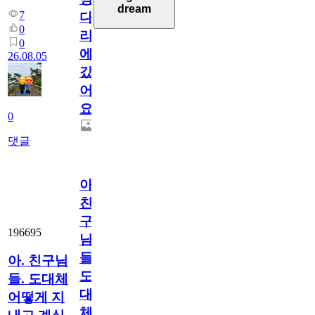
dream
7
다
0
리
0
에
26.08.05
갔
어
요.
0
댓글
아.
친
구
196695
님
들.
아. 친구님
도
들. 도대체
대
어떻게 지
체