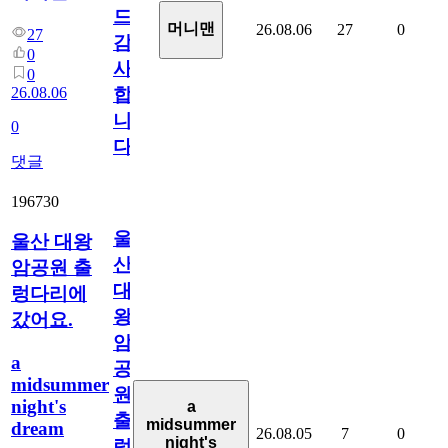
드
머니맨
26.08.06
27
0
27
감
0
사
0
26.08.06
합
니
0
다
댓글
196730
울
울산 대왕
산
암공원 출
대
렁다리에
왕
갔어요.
암
a
공
midsummer
원
night's
a
출
midsummer
dream
26.08.05
7
0
night's
렁