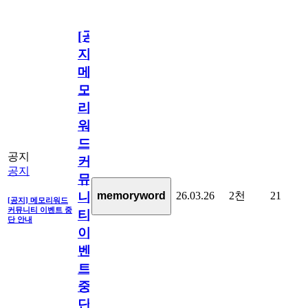
[공
지]
메
모
리
워
드
공지
커
공지
뮤
26.03.26
2천
21
memoryword
니
[공지] 메모리워드
커뮤니티 이벤트 중
티
단 안내
이
벤
트
중
단