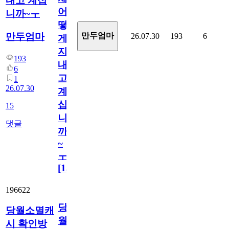
내고 계십
어
니까~ㅜ
떻
만두엄마
만두엄마
26.07.30
193
6
게
지
193
내
6
고
1
26.07.30
계
십
15
니
댓글
까
~
ㅜ
[
15
]
196622
당
당월소멸캐
월
시 확인방