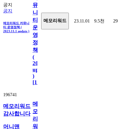
뮤
공지
공지
니
티
메모리워드
23.11.01
9.5천
29
메모리워드 커뮤니
운
티 운영정책 (
2023.11.1 update )
영
정
책
(
2023.11.1
update
)
[
110
]
196741
메
메모리워드
모
감사합니다
리
워
머니맨