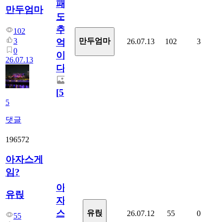
패
만두엄마
도
추
102
3
만두엄마
26.07.13
102
3
억
0
이
26.07.13
다.
[
5
]
5
댓글
196572
아자스게
임?
아
유릱
자
스
유릱
26.07.12
55
0
55