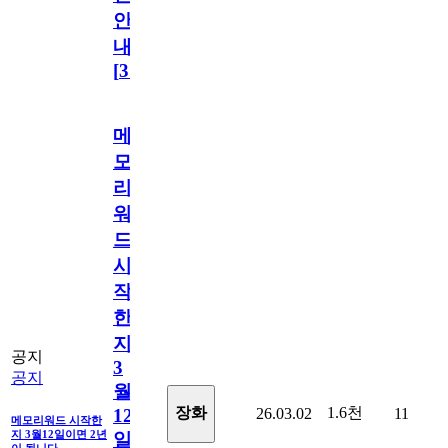
안
내
[
31
]
메
모
리
워
드
시
작
한
지
공지
3
공지
월
1.6천
장화
26.03.02
11
12
메모리워드 시작한
지 3월12일이면 2년
일
이 됩니다.