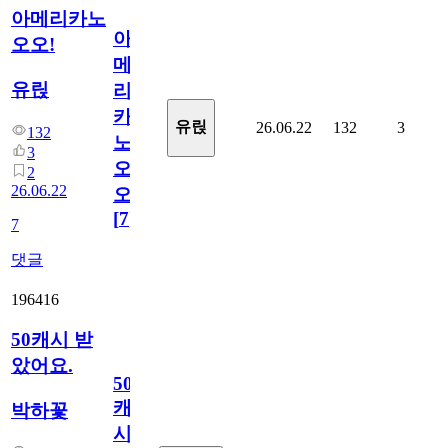
아메리카노
아
오오!
메
유릱
리
카
유릱
26.06.22
132
3
132
노
3
오
2
26.06.22
오!
[
7
]
7
댓글
196416
50캐시 받
았어요.
50
캐
박하꽃
시