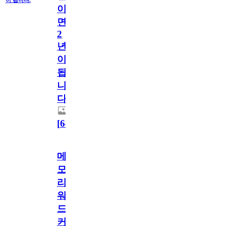
이
면
2
년
이
됩
니
다.
[
64
]
메
모
리
워
드
커