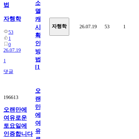
소
법
멸
자행학
캐
자행학
26.07.19
53
1
시
53
확
1
인
0
26.07.19
방
법
1
[
1
]
댓글
오
196613
랜
만
오랜만에
에
여유로운
여
토요일에
유
인증합니다