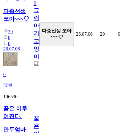
1
그
다종선생
림...
쪼아~~~♡
아
다종선생 쪼아
29
기
26.07.06
29
0
~~~♡
0
고
0
양
26.07.06
이
0
댓글
196530
꿈은 이루
어진다.
꿈
은
만두엄마