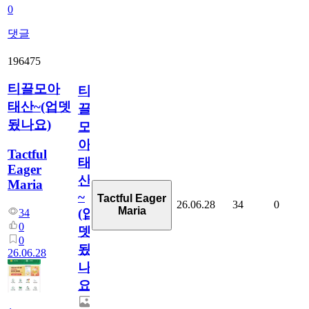
0
댓글
196475
티끌모아
티
태산~(업뎃
끌
됬나요)
모
아
Tactful
태
Eager
산
Maria
~
Tactful Eager
26.06.28
34
0
Maria
(업
34
0
뎃
0
됬
26.06.28
나
요)