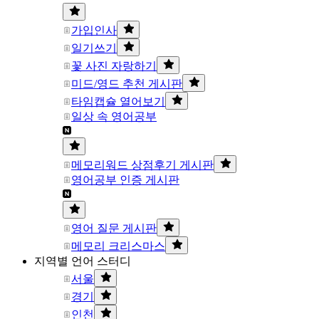
가입인사
일기쓰기
꽃 사진 자랑하기
미드/영드 추천 게시판
타임캡슐 열어보기
일상 속 영어공부
메모리워드 상점후기 게시판
영어공부 인증 게시판
영어 질문 게시판
메모리 크리스마스
지역별 언어 스터디
서울
경기
인천