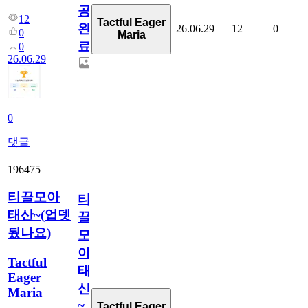
공
12
Tactful Eager
완
26.06.29
12
0
0
Maria
료
0
26.06.29
0
댓글
196475
티끌모아
티
태산~(업뎃
끌
됬나요)
모
아
Tactful
태
Eager
산
Maria
~
Tactful Eager