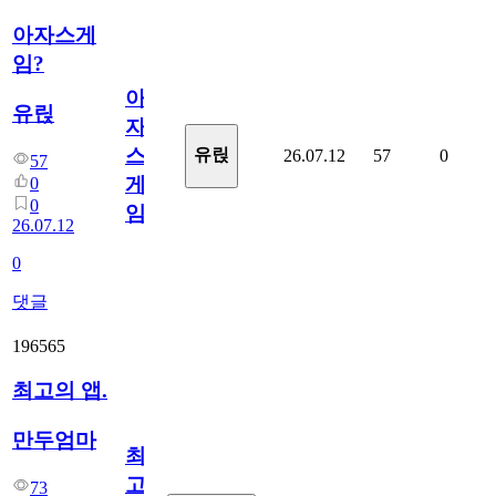
아자스게
임?
아
유릱
자
스
유릱
26.07.12
57
0
57
게
0
0
임?
26.07.12
0
댓글
196565
최고의 앱.
만두엄마
최
고
73