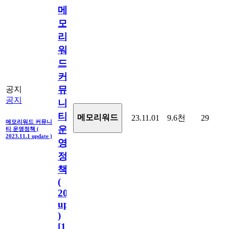
메
모
리
워
드
커
뮤
공지
공지
니
티
메모리워드
23.11.01
9.6천
29
메모리워드 커뮤니
운
티 운영정책 (
2023.11.1 update )
영
정
책
(
2023.11.1
update
)
[
110
]