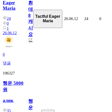
Eager
환
Maria
데
8
Tactful Eager
24
26.06.12
24
0
Maria
캐
0
시
1
26.06.12
요??
0
댓글
196327
행운 5000
원
алик
행
운
35