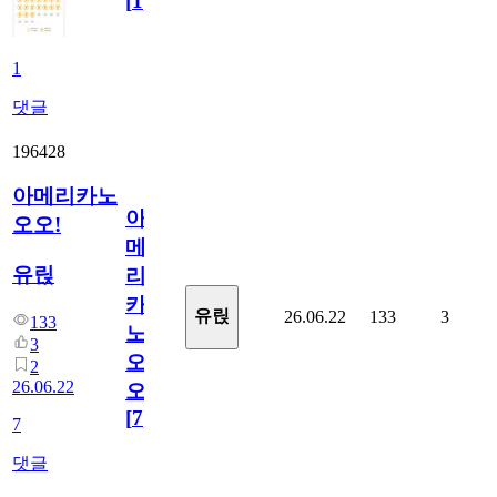
[
1
]
1
댓글
196428
아메리카노
아
오오!
메
유릱
리
카
유릱
26.06.22
133
3
133
노
3
오
2
26.06.22
오!
[
7
]
7
댓글