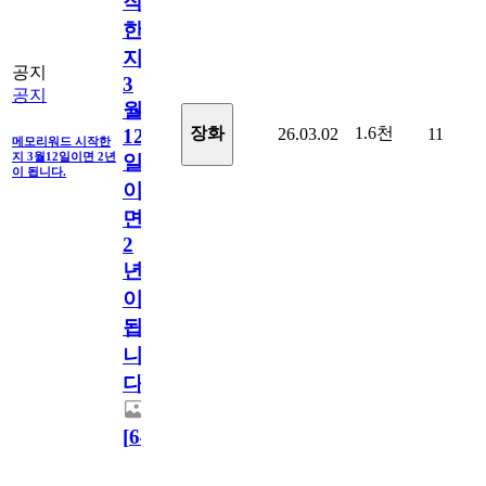
작
한
지
공지
3
공지
월
1.6천
장화
26.03.02
11
12
메모리워드 시작한
지 3월12일이면 2년
일
이 됩니다.
이
면
2
년
이
됩
니
다.
[
64
]