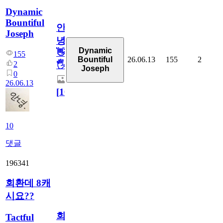
Dynamic
Bountiful
안
Joseph
녕
Dynamic
👋
155
26.06.13
155
2
Bountiful
2
🖐
Joseph
0
26.06.13
[
10
]
10
댓글
196341
회환데 8캐
시요??
회
Tactful