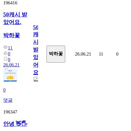
196416
50캐시 받
았어요.
50
캐
박하꽃
시
11
받
0
박하꽃
26.06.21
11
0
았
0
어
26.06.21
요.
0
댓글
196347
안녕 👋🖐