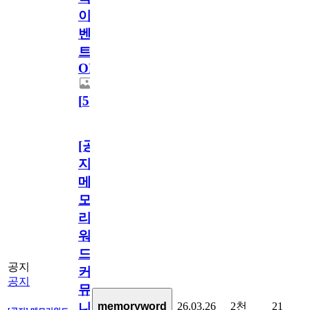
이
벤
트
OPEN!
[
5
]
[공
지]
메
모
리
워
드
공지
커
공지
뮤
26.03.26
2천
21
memoryword
니