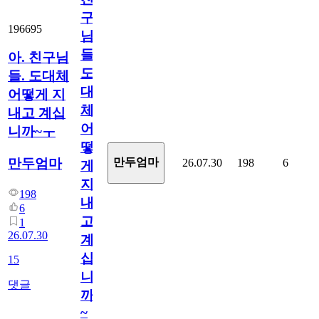
구
196695
님
들.
아. 친구님
도
들. 도대체
대
어떻게 지
체
내고 계십
어
니까~ㅜ
떻
만두엄마
만두엄마
26.07.30
198
6
게
지
198
내
6
고
1
26.07.30
계
십
15
니
댓글
까
~