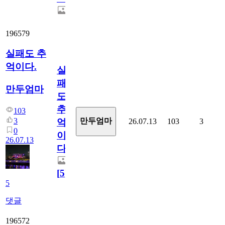
196579
실패도 추
억이다.
실
패
만두엄마
도
추
103
3
만두엄마
26.07.13
103
3
억
0
이
26.07.13
다.
[
5
]
5
댓글
196572