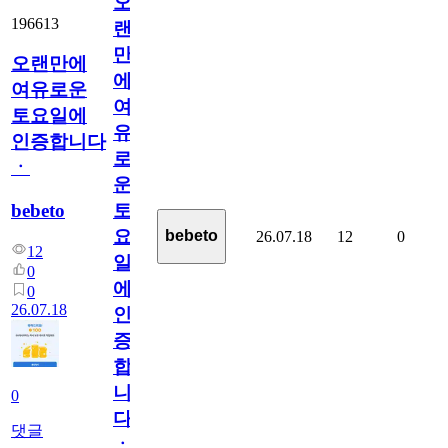
오
196613
랜
만
오랜만에
에
여유로운
여
토요일에
유
인증합니다
로
ㆍ
운
bebeto
토
요
bebeto
26.07.18
12
0
12
일
0
에
0
26.07.18
인
증
합
니
0
다
댓글
ㆍ