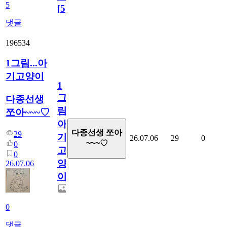
5
[
5
]
댓글
196534
1그림...아
기고양이
1
그
다종선생
림...
쪼아~~~♡
아
다종선생 쪼아
29
기
26.07.06
29
0
~~~♡
0
고
0
양
26.07.06
이
0
댓글