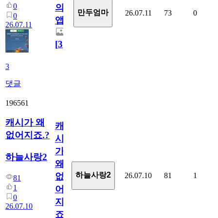
0
의
만두엄마
26.07.11
73
0
0
앱.
26.07.11
[
3
]
3
댓글
196561
캐시가 왜
캐
없어지죠.?
시
가
하늘사랑2
왜
하늘사랑2
26.07.10
81
1
없
81
1
어
0
지
26.07.10
죠.?