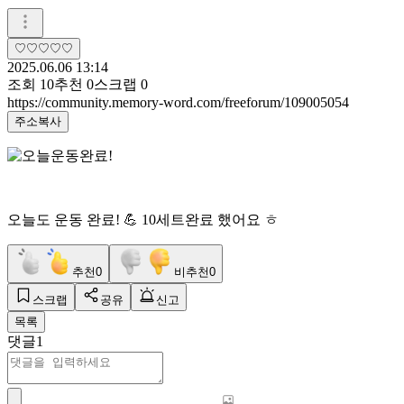
♡♡♡♡♡
2025.06.06 13:14
조회
10
추천
0
스크랩
0
https://community.memory-word.com/freeforum/109005054
주소복사
오늘도 운동 완료! 💪 10세트완료 했어요 ㅎ
추천
0
비추천
0
스크랩
공유
신고
목록
댓글
1