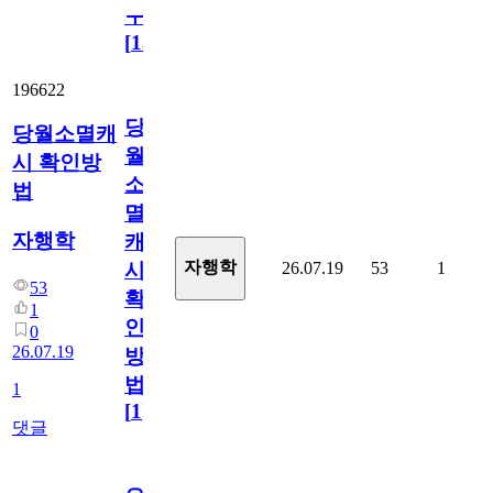
ㅜ
[
15
]
196622
당
당월소멸캐
월
시 확인방
소
법
멸
자행학
캐
자행학
26.07.19
53
1
시
53
확
1
인
0
26.07.19
방
법
1
[
1
]
댓글