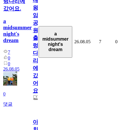
대
렁다리에
왕
갔어요.
암
a
공
midsummer
원
night's
a
출
midsummer
dream
26.08.05
7
0
night's
렁
dream
7
다
0
리
0
에
26.08.05
갔
어
요.
0
댓글
아.
친