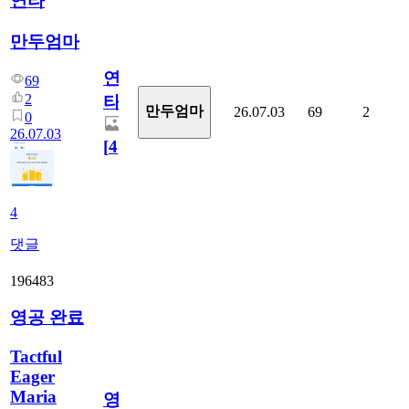
연타
만두엄마
연
69
2
타
만두엄마
26.07.03
69
2
0
26.07.03
[
4
]
4
댓글
196483
영공 완료
Tactful
Eager
Maria
영