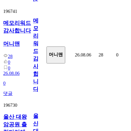
196741
메
메모리워드
모
감사합니다
리
워
머니맨
드
머니맨
26.08.06
28
0
28
감
0
사
0
26.08.06
합
니
0
다
댓글
196730
울
울산 대왕
산
암공원 출