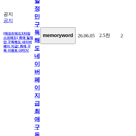
일
정
공지
만
공지
구
독
[메모리워드X타임
2.5천
memoryword
26.06.05
2
스프레드] 최애 일정
해
만 구독해도 네이버
페이 지급! 최애 구
도
독 이벤트 OPEN!
네
이
버
페
이
지
급!
최
애
구
독