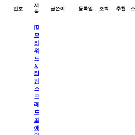
제
번호
글쓴이
등록일
조회
추천
목
[메
모
리
워
드
X
타
임
스
프
레
드]
최
애