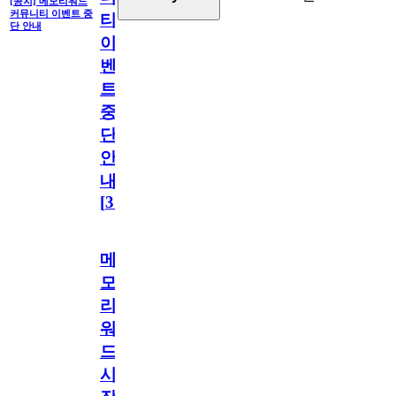
[공지] 메모리워드
커뮤니티 이벤트 중
티
단 안내
이
벤
트
중
단
안
내
[
31
]
메
모
리
워
드
시