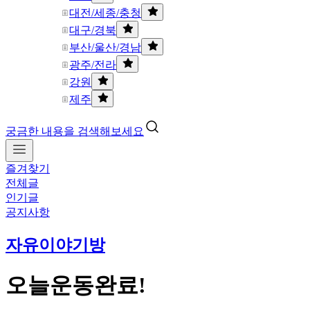
대전/세종/충청
대구/경북
부산/울산/경남
광주/전라
강원
제주
궁금한 내용을 검색해보세요
즐겨찾기
전체글
인기글
공지사항
자유이야기방
오늘운동완료!