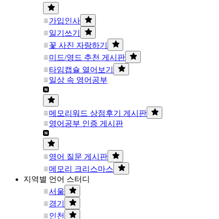
가입인사
일기쓰기
꽃 사진 자랑하기
미드/영드 추천 게시판
타임캡슐 열어보기
일상 속 영어공부
메모리워드 상점후기 게시판
영어공부 인증 게시판
영어 질문 게시판
메모리 크리스마스
지역별 언어 스터디
서울
경기
인천