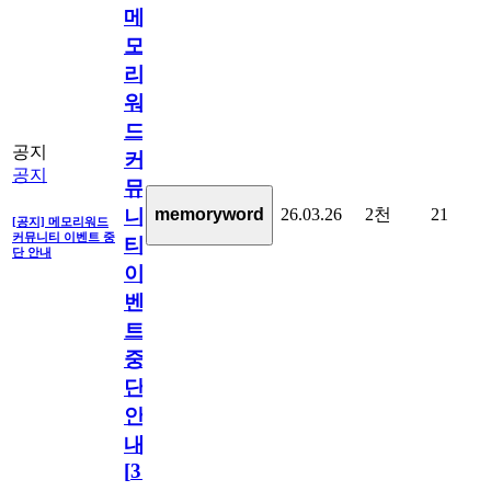
메
모
리
워
드
공지
커
공지
뮤
26.03.26
2천
21
memoryword
니
[공지] 메모리워드
커뮤니티 이벤트 중
티
단 안내
이
벤
트
중
단
안
내
[
31
]