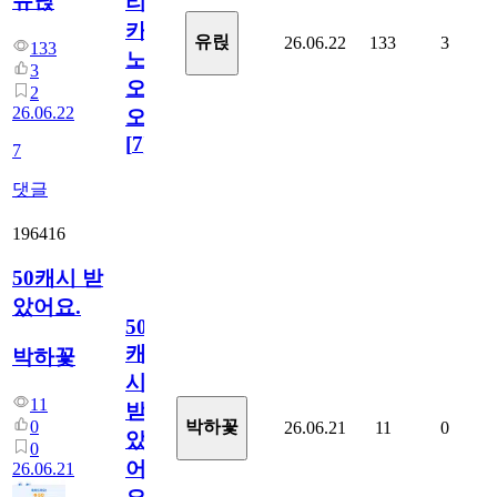
유릱
리
카
유릱
26.06.22
133
3
133
노
3
오
2
26.06.22
오!
[
7
]
7
댓글
196416
50캐시 받
았어요.
50
캐
박하꽃
시
11
받
0
박하꽃
26.06.21
11
0
았
0
어
26.06.21