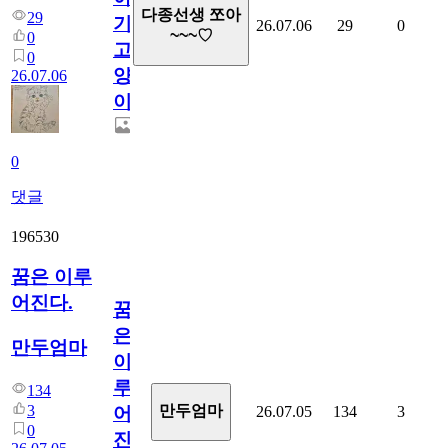
다종선생 쪼아
29
기
26.07.06
29
0
~~~♡
0
고
0
양
26.07.06
이
0
댓글
196530
꿈은 이루
어진다.
꿈
은
만두엄마
이
루
134
3
만두엄마
26.07.05
134
3
어
0
진