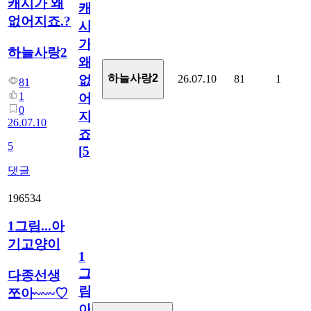
캐시가 왜
캐
없어지죠.?
시
가
하늘사랑2
왜
하늘사랑2
26.07.10
81
1
없
81
1
어
0
지
26.07.10
죠.?
5
[
5
]
댓글
196534
1그림...아
기고양이
1
그
다종선생
림...
쪼아~~~♡
아