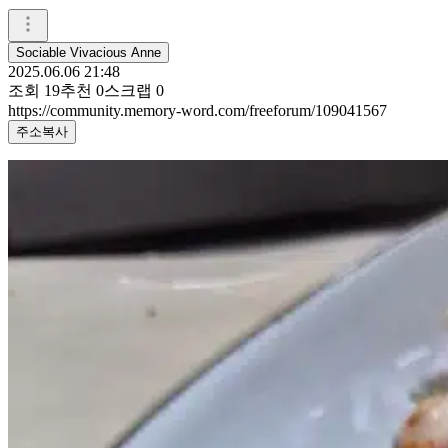
Sociable Vivacious Anne
2025.06.06 21:48
조회
19
추천
0
스크랩
0
https://community.memory-word.com/freeforum/109041567
주소복사