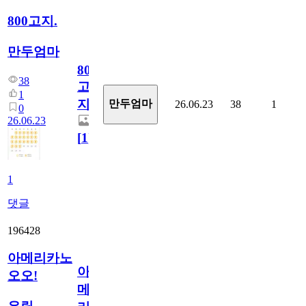
800고지.
만두엄마
800
38
고
1
지.
만두엄마
26.06.23
38
1
0
26.06.23
[
1
]
1
댓글
196428
아메리카노
아
오오!
메