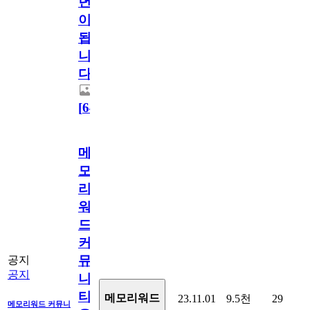
년
이
됩
니
다.
[
64
]
메
모
리
워
드
커
뮤
공지
공지
니
티
메모리워드
23.11.01
9.5천
29
메모리워드 커뮤니