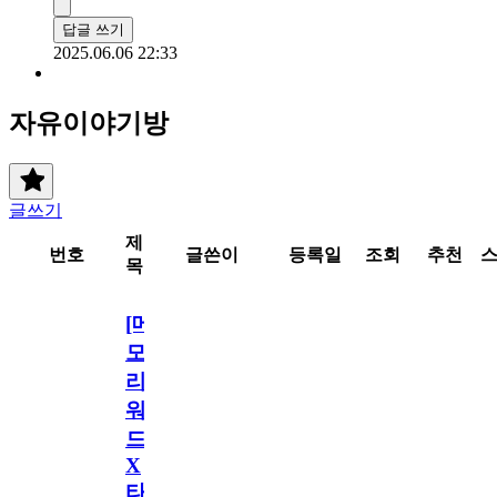
답글 쓰기
2025.06.06 22:33
자유이야기방
글쓰기
제
번호
글쓴이
등록일
조회
추천
목
[메
모
리
워
드
X
타