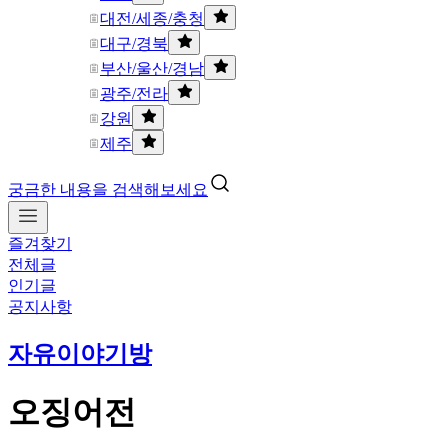
대전/세종/충청
대구/경북
부산/울산/경남
광주/전라
강원
제주
궁금한 내용을 검색해보세요
즐겨찾기
전체글
인기글
공지사항
자유이야기방
오징어전