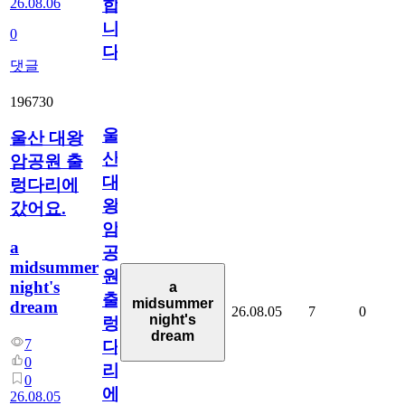
26.08.06
합
니
0
다
댓글
196730
울
울산 대왕
산
암공원 출
대
렁다리에
왕
갔어요.
암
a
공
midsummer
원
night's
a
출
midsummer
dream
26.08.05
7
0
night's
렁
dream
7
다
0
리
0
에
26.08.05