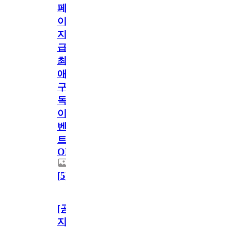
페
이
지
급!
최
애
구
독
이
벤
트
OPEN!
[
5
]
[공
지]