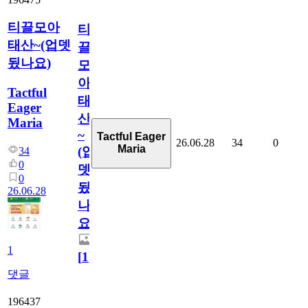
티끌모아
티
태산~(업뎃
끌
됬나요)
모
아
Tactful
태
Eager
산
Maria
~
Tactful Eager
26.06.28
34
0
Maria
(업
34
0
뎃
0
됬
26.06.28
나
요)
1
[
1
]
댓글
196437