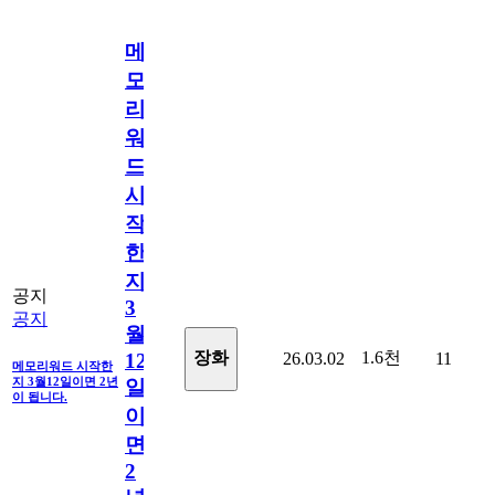
메
모
리
워
드
시
작
한
지
공지
3
공지
월
1.6천
장화
26.03.02
11
12
메모리워드 시작한
지 3월12일이면 2년
일
이 됩니다.
이
면
2