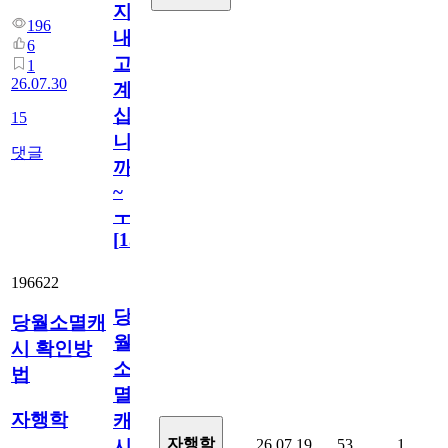
지
196
내
6
고
1
26.07.30
계
십
15
니
댓글
까
~
ㅜ
[
15
]
196622
당
당월소멸캐
월
시 확인방
소
법
멸
자행학
캐
자행학
26.07.19
53
1
시