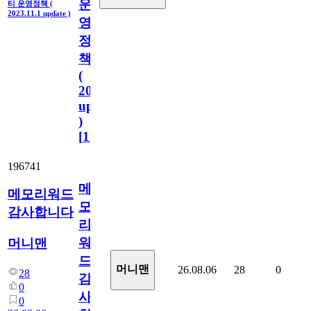
운
티 운영정책 (
2023.11.1 update )
영
정
책
(
2023.11.1
update
)
[
110
]
196741
메
메모리워드
모
감사합니다
리
워
머니맨
드
머니맨
26.08.06
28
0
28
감
0
사
0