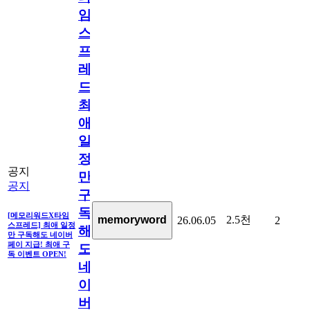
임
스
프
레
드]
최
애
일
정
공지
만
공지
구
독
[메모리워드X타임
2.5천
memoryword
26.06.05
2
스프레드] 최애 일정
해
만 구독해도 네이버
페이 지급! 최애 구
도
독 이벤트 OPEN!
네
이
버