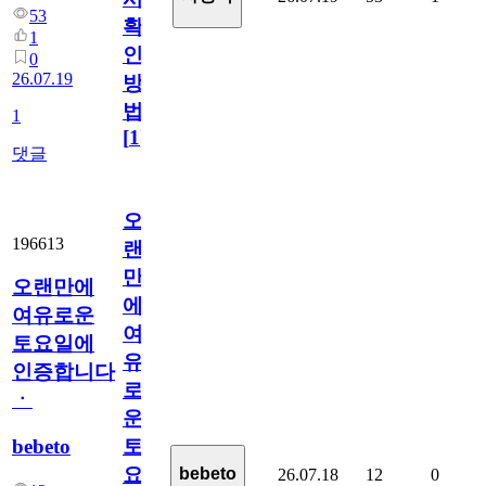
53
확
1
인
0
26.07.19
방
법
1
[
1
]
댓글
오
196613
랜
만
오랜만에
에
여유로운
여
토요일에
유
인증합니다
로
ㆍ
운
bebeto
토
요
bebeto
26.07.18
12
0