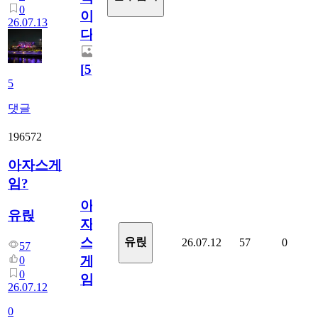
0
이
26.07.13
다.
[
5
]
5
댓글
196572
아자스게
임?
아
유릱
자
스
유릱
26.07.12
57
0
57
게
0
0
임?
26.07.12
0