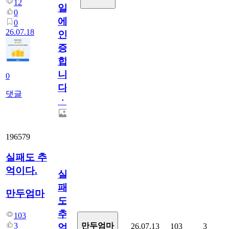
12
일
0
에
0
26.07.18
인
증
합
니
0
다
댓글
ㆍ
196579
실패도 추
억이다.
실
패
만두엄마
도
추
103
3
만두엄마
26.07.13
103
3
억