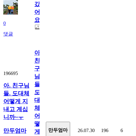
갔
어
요.
0
댓글
아.
친
구
196695
님
들.
아. 친구님
도
들. 도대체
대
어떻게 지
체
내고 계십
어
니까~ㅜ
떻
만두엄마
만두엄마
26.07.30
196
6
게