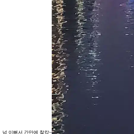
넘 이뻐서 간만에 찰칵~