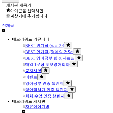
게시판 제목의
아이콘을 선택하면
즐겨찾기에 추가됩니다.
전체글
메모리워드 커뮤니티
BEST 인기글 (실시간)
BEST 인기글 (명예의 전당)
BEST 영어공부 팁 & 자료실
매일 1문장 초보영어회화
공지사항
이벤트
영어공부 인증 챌린지
영어말하기 인증 챌린지
회화 수업 인증 챌린지
메모리워드 게시판
자유이야기방