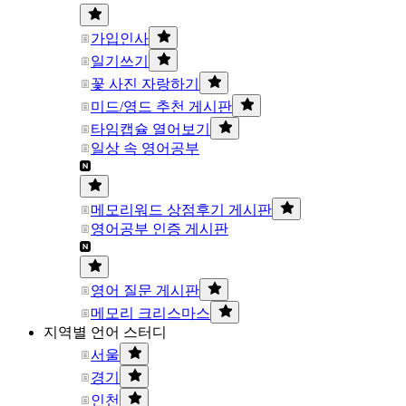
가입인사
일기쓰기
꽃 사진 자랑하기
미드/영드 추천 게시판
타임캡슐 열어보기
일상 속 영어공부
메모리워드 상점후기 게시판
영어공부 인증 게시판
영어 질문 게시판
메모리 크리스마스
지역별 언어 스터디
서울
경기
인천