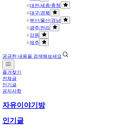
대전/세종/충청
대구/경북
부산/울산/경남
광주/전라
강원
제주
궁금한 내용을 검색해보세요
즐겨찾기
전체글
인기글
공지사항
자유이야기방
인기글