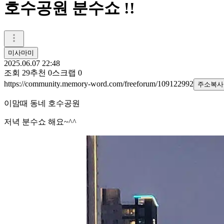
호수공원 분수쇼 !!
미사마미
2025.06.07 22:48
조회
29
추천
0
스크랩
0
https://community.memory-word.com/freeforum/109122992
주소복사
이맘때 동네 호수공원
저녁 분수쇼 해요~^^