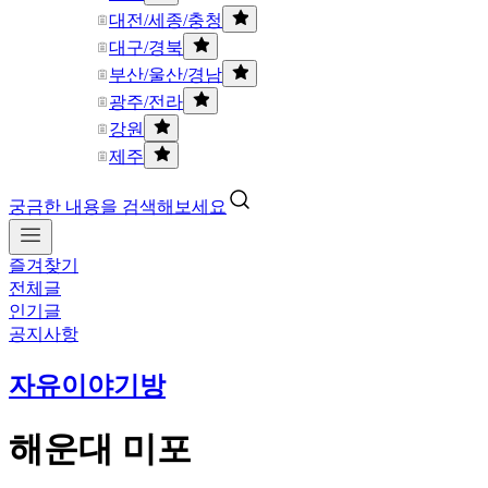
대전/세종/충청
대구/경북
부산/울산/경남
광주/전라
강원
제주
궁금한 내용을 검색해보세요
즐겨찾기
전체글
인기글
공지사항
자유이야기방
해운대 미포