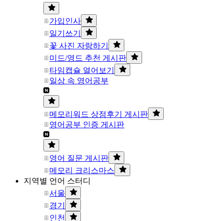
가입인사
일기쓰기
꽃 사진 자랑하기
미드/영드 추천 게시판
타임캡슐 열어보기
일상 속 영어공부
메모리워드 상점후기 게시판
영어공부 인증 게시판
영어 질문 게시판
메모리 크리스마스
지역별 언어 스터디
서울
경기
인천