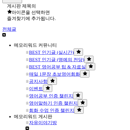
게시판 제목의
아이콘을 선택하면
즐겨찾기에 추가됩니다.
전체글
메모리워드 커뮤니티
BEST 인기글 (실시간)
BEST 인기글 (명예의 전당)
BEST 영어공부 팁 & 자료실
매일 1문장 초보영어회화
공지사항
이벤트
영어공부 인증 챌린지
영어말하기 인증 챌린지
회화 수업 인증 챌린지
메모리워드 게시판
자유이야기방