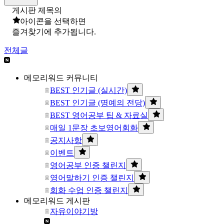
게시판 제목의
아이콘을 선택하면
즐겨찾기에 추가됩니다.
전체글
메모리워드 커뮤니티
BEST 인기글 (실시간)
BEST 인기글 (명예의 전당)
BEST 영어공부 팁 & 자료실
매일 1문장 초보영어회화
공지사항
이벤트
영어공부 인증 챌린지
영어말하기 인증 챌린지
회화 수업 인증 챌린지
메모리워드 게시판
자유이야기방