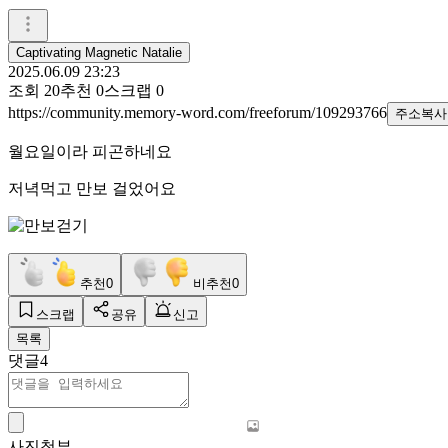
Captivating Magnetic Natalie
2025.06.09 23:23
조회
20
추천
0
스크랩
0
https://community.memory-word.com/freeforum/109293766
주소복사
월요일이라 피곤하네요
저녁먹고 만보 걸었어요
추천
0
비추천
0
스크랩
공유
신고
목록
댓글
4
사진첨부