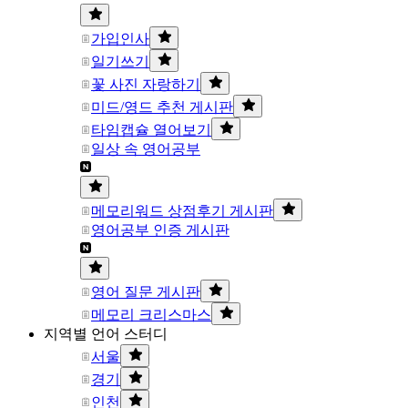
가입인사
일기쓰기
꽃 사진 자랑하기
미드/영드 추천 게시판
타임캡슐 열어보기
일상 속 영어공부
메모리워드 상점후기 게시판
영어공부 인증 게시판
영어 질문 게시판
메모리 크리스마스
지역별 언어 스터디
서울
경기
인천