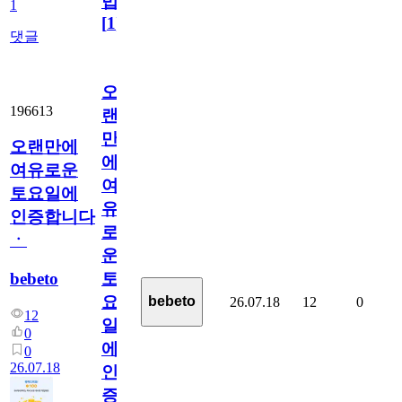
법
1
[
1
]
댓글
오
196613
랜
만
오랜만에
에
여유로운
여
토요일에
유
인증합니다
로
ㆍ
운
bebeto
토
요
bebeto
26.07.18
12
0
12
일
0
에
0
26.07.18
인
증