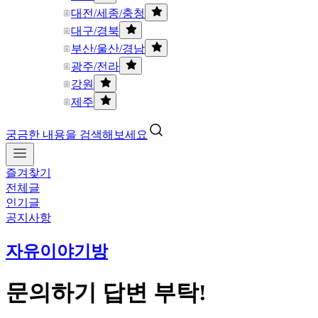
대전/세종/충청
대구/경북
부산/울산/경남
광주/전라
강원
제주
궁금한 내용을 검색해보세요
즐겨찾기
전체글
인기글
공지사항
자유이야기방
문의하기 답변 부탁!