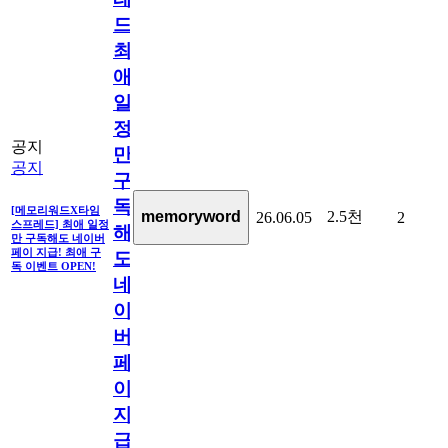
드]
최
애
일
정
공지
만
공지
구
독
[메모리워드X타임
2.5천
memoryword
26.06.05
2
스프레드] 최애 일정
해
만 구독해도 네이버
페이 지급! 최애 구
도
독 이벤트 OPEN!
네
이
버
페
이
지
급!