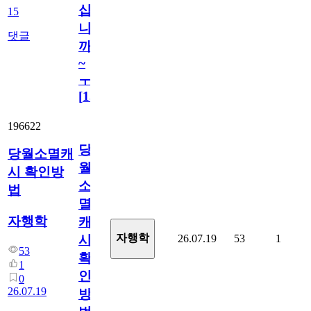
십
15
니
댓글
까
~
ㅜ
[
15
]
196622
당
당월소멸캐
월
시 확인방
소
법
멸
자행학
캐
자행학
26.07.19
53
1
시
53
확
1
인
0
26.07.19
방