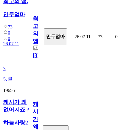
최고의 앱.
만두엄마
최
고
73
0
의
만두엄마
26.07.11
73
0
0
앱.
26.07.11
[
3
]
3
댓글
196561
캐시가 왜
캐
없어지죠.?
시
가
하늘사랑2
왜