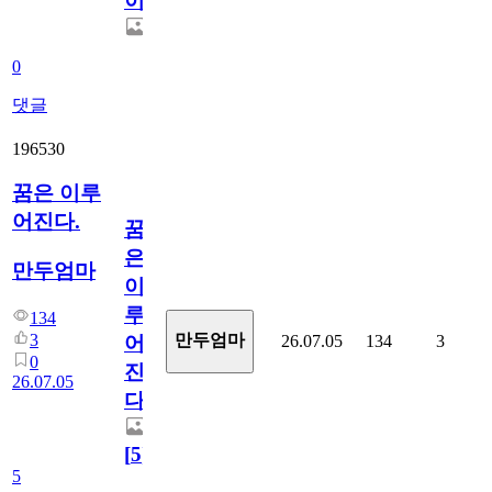
이
0
댓글
196530
꿈은 이루
어진다.
꿈
은
만두엄마
이
루
134
3
만두엄마
26.07.05
134
3
어
0
진
26.07.05
다.
[
5
]
5