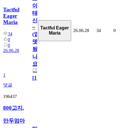
아
Tactful
태
Eager
산
Maria
~
Tactful Eager
26.06.28
34
0
Maria
(업
34
0
뎃
0
됬
26.06.28
나
요)
1
[
1
]
댓글
196437
800고지.
만두엄마