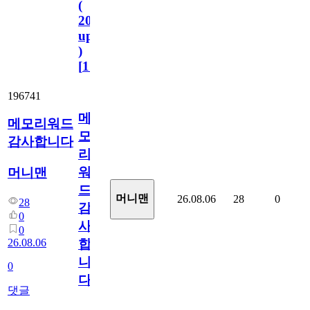
(
2023.11.1
update
)
[
110
]
196741
메
메모리워드
모
감사합니다
리
워
머니맨
드
머니맨
26.08.06
28
0
28
감
0
사
0
26.08.06
합
니
0
다
댓글