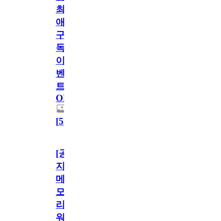
최
애
구
독
이
벤
트
OPEN!
[
5
]
[공
지]
메
모
리
워