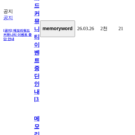
드
공지
커
공지
뮤
26.03.26
2천
21
memoryword
니
[공지] 메모리워드
커뮤니티 이벤트 중
티
단 안내
이
벤
트
중
단
안
내
[
31
]
메
모
리