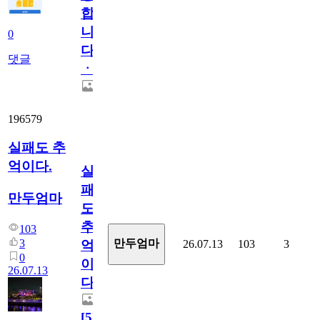
합
니
0
다
댓글
ㆍ
196579
실패도 추
억이다.
실
패
만두엄마
도
추
103
3
만두엄마
26.07.13
103
3
억
0
이
26.07.13
다.
[
5
]