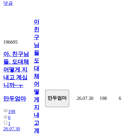
댓글
아.
친
구
196695
님
들.
아. 친구님
도
들. 도대체
대
어떻게 지
체
내고 계십
어
니까~ㅜ
떻
만두엄마
만두엄마
26.07.30
198
6
게
지
198
내
6
고
1
26.07.30
계