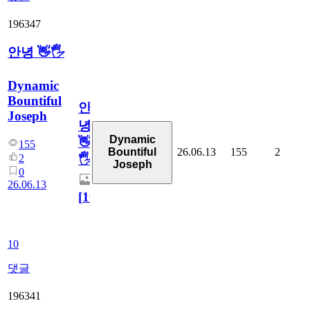
196347
안녕 👋🖐
Dynamic
Bountiful
안
Joseph
녕
Dynamic
👋
155
26.06.13
155
2
Bountiful
2
🖐
Joseph
0
26.06.13
[
10
]
10
댓글
196341