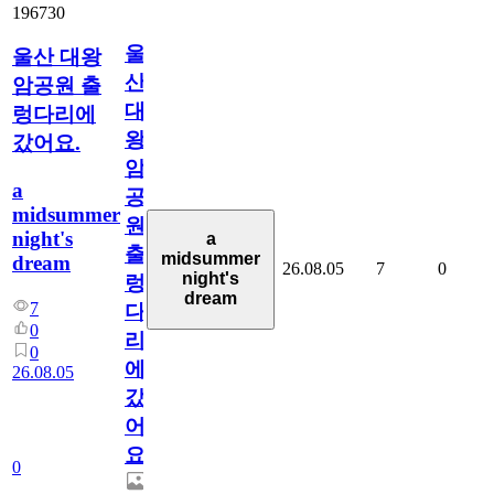
196730
울
울산 대왕
산
암공원 출
대
렁다리에
왕
갔어요.
암
a
공
midsummer
원
night's
a
출
midsummer
dream
26.08.05
7
0
night's
렁
dream
7
다
0
리
0
에
26.08.05
갔
어
요.
0