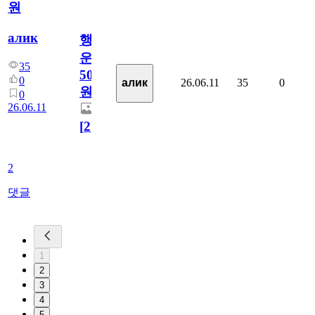
원
алик
행
운
35
5000
0
26.06.11
35
0
алик
원
0
26.06.11
[
2
]
2
댓글
1
2
3
4
5