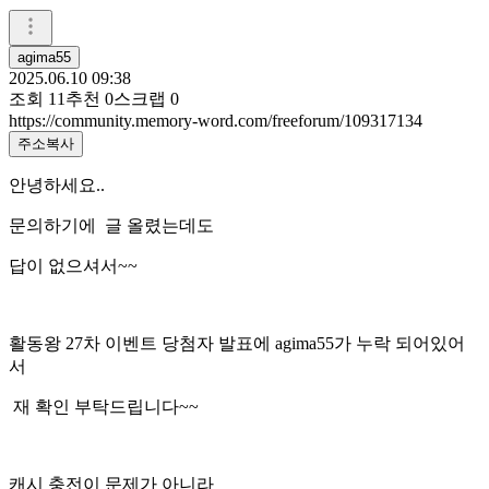
agima55
2025.06.10 09:38
조회
11
추천
0
스크랩
0
https://community.memory-word.com/freeforum/109317134
주소복사
안녕하세요..
문의하기에 글 올렸는데도
답이 없으셔서~~
활동왕 27차 이벤트 당첨자 발표에 agima55가 누락 되어있어
서
재 확인 부탁드립니다~~
캐시 충전이 문제가 아니라