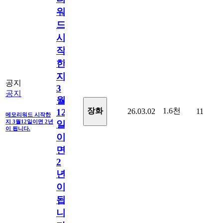
워
드
시
작
한
지
공지
3
공지
월
1.6천
장화
26.03.02
11
12
메모리워드 시작한
지 3월12일이면 2년
일
이 됩니다.
이
면
2
년
이
됩
니