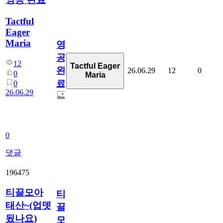
Tactful
Eager
Maria
영
공
12
Tactful Eager
완
26.06.29
12
0
0
Maria
료
0
26.06.29
0
댓글
196475
티끌모아
티
태산~(업뎃
끌
됬나요)
모