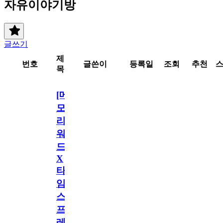
자유이야기방
글쓰기
제
번호
글쓴이
등록일
조회
추천
목
[메
모
리
워
드
X
타
임
스
프
레