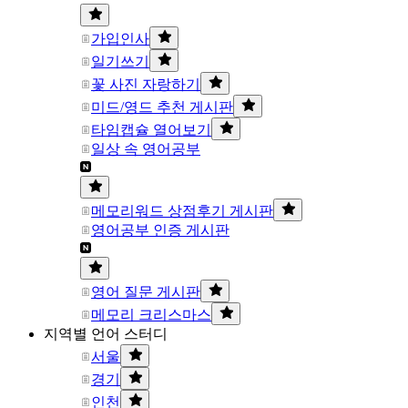
가입인사
일기쓰기
꽃 사진 자랑하기
미드/영드 추천 게시판
타임캡슐 열어보기
일상 속 영어공부
메모리워드 상점후기 게시판
영어공부 인증 게시판
영어 질문 게시판
메모리 크리스마스
지역별 언어 스터디
서울
경기
인천