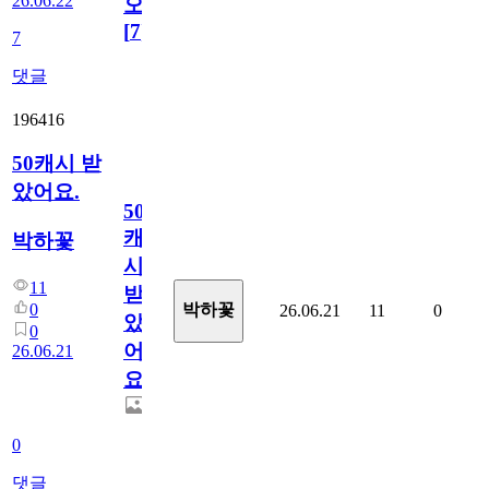
26.06.22
오!
[
7
]
7
댓글
196416
50캐시 받
았어요.
50
캐
박하꽃
시
11
받
0
박하꽃
26.06.21
11
0
았
0
어
26.06.21
요.
0
댓글