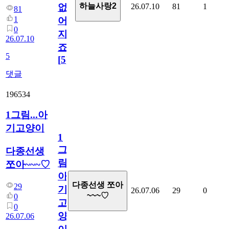
하늘사랑2
26.07.10
81
1
없
81
1
어
0
지
26.07.10
죠.?
5
[
5
]
댓글
196534
1그림...아
기고양이
1
그
다종선생
림...
쪼아~~~♡
아
다종선생 쪼아
29
기
26.07.06
29
0
~~~♡
0
고
0
양
26.07.06