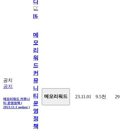
다.
[
64
]
메
모
리
워
드
커
뮤
공지
공지
니
티
메모리워드
23.11.01
9.5천
29
메모리워드 커뮤니
운
티 운영정책 (
2023.11.1 update )
영
정
책