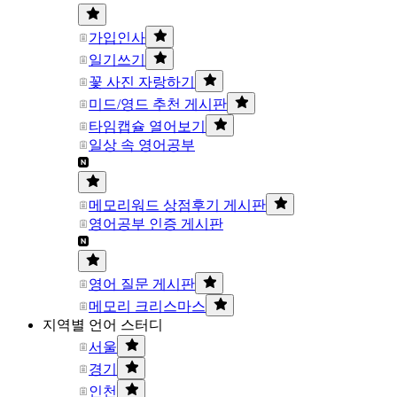
가입인사
일기쓰기
꽃 사진 자랑하기
미드/영드 추천 게시판
타임캡슐 열어보기
일상 속 영어공부
메모리워드 상점후기 게시판
영어공부 인증 게시판
영어 질문 게시판
메모리 크리스마스
지역별 언어 스터디
서울
경기
인천