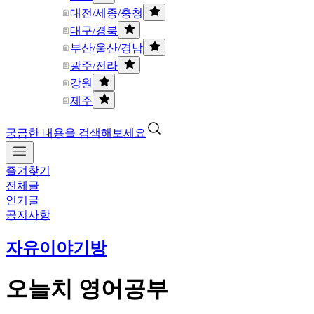
대전/세종/충청
대구/경북
부산/울산/경남
광주/전라
강원
제주
궁금한 내용을 검색해보세요
즐겨찾기
전체글
인기글
공지사항
자유이야기방
오늘치 영어공부