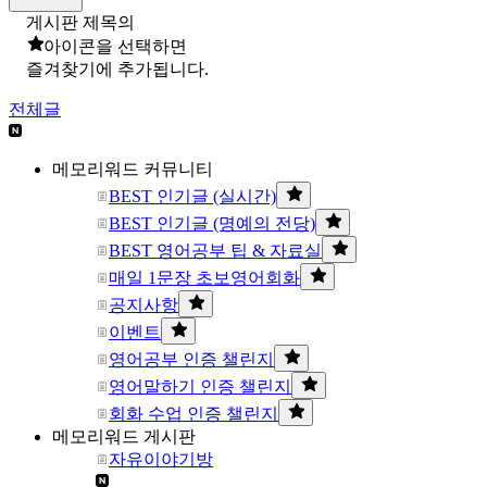
게시판 제목의
아이콘을 선택하면
즐겨찾기에 추가됩니다.
전체글
메모리워드 커뮤니티
BEST 인기글 (실시간)
BEST 인기글 (명예의 전당)
BEST 영어공부 팁 & 자료실
매일 1문장 초보영어회화
공지사항
이벤트
영어공부 인증 챌린지
영어말하기 인증 챌린지
회화 수업 인증 챌린지
메모리워드 게시판
자유이야기방