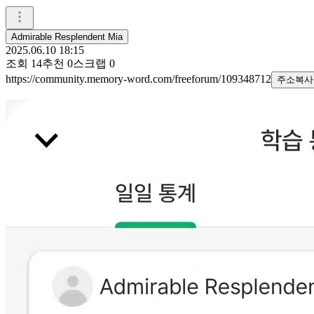
Admirable Resplendent Mia
2025.06.10 18:15
조회
14
추천
0
스크랩
0
https://community.memory-word.com/freeforum/109348712
주소복사