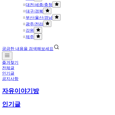
대전/세종/충청
대구/경북
부산/울산/경남
광주/전라
강원
제주
궁금한 내용을 검색해보세요
즐겨찾기
전체글
인기글
공지사항
자유이야기방
인기글