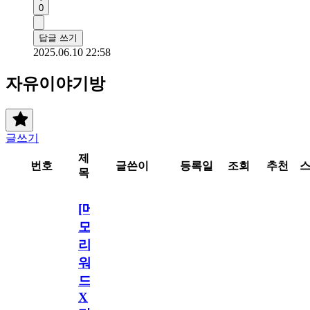
0
답글 쓰기
2025.06.10 22:58
자유이야기방
글쓰기
제
번호
글쓴이
등록일
조회
추천
목
[메
모
리
워
드
X