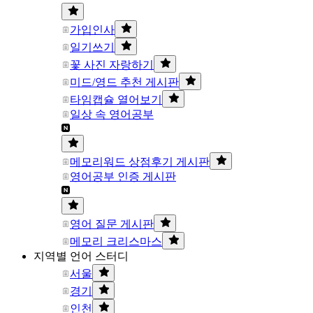
가입인사
일기쓰기
꽃 사진 자랑하기
미드/영드 추천 게시판
타임캡슐 열어보기
일상 속 영어공부
메모리워드 상점후기 게시판
영어공부 인증 게시판
영어 질문 게시판
메모리 크리스마스
지역별 언어 스터디
서울
경기
인천