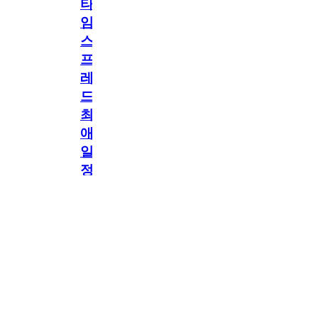
타
임
스
프
레
드]
최
애
일
정
공지
만
공지
구
독
[메모리워드X타임
2.5천
memoryword
26.06.05
2
스프레드] 최애 일정
해
만 구독해도 네이버
페이 지급! 최애 구
도
독 이벤트 OPEN!
네
이
버