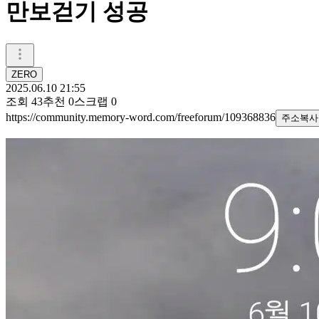
만보걷기 성공
ZERO
2025.06.10 21:55
조회
43
추천
0
스크랩
0
https://community.memory-word.com/freeforum/109368836
주소복사