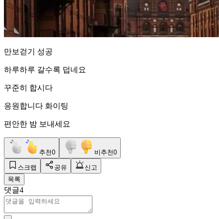
만보걷기 성공
하루하루 갈수록 덥네요
꾸준히 합시다
응원합니다 화이팅
편안한 밤 보내세요
추천
0
비추천
0
스크랩
공유
신고
목록
댓글
4