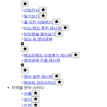
가입인사
일기쓰기
꽃 사진 자랑하기
미드/영드 추천 게시판
타임캡슐 열어보기
일상 속 영어공부
메모리워드 상점후기 게시판
영어공부 인증 게시판
영어 질문 게시판
메모리 크리스마스
지역별 언어 스터디
서울
경기
인천