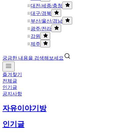
대전/세종/충청
대구/경북
부산/울산/경남
광주/전라
강원
제주
궁금한 내용을 검색해보세요
즐겨찾기
전체글
인기글
공지사항
자유이야기방
인기글