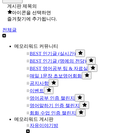
게시판 제목의
아이콘을 선택하면
즐겨찾기에 추가됩니다.
전체글
메모리워드 커뮤니티
BEST 인기글 (실시간)
BEST 인기글 (명예의 전당)
BEST 영어공부 팁 & 자료실
매일 1문장 초보영어회화
공지사항
이벤트
영어공부 인증 챌린지
영어말하기 인증 챌린지
회화 수업 인증 챌린지
메모리워드 게시판
자유이야기방