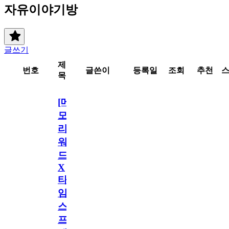
자유이야기방
글쓰기
제
번호
글쓴이
등록일
조회
추천
목
[메
모
리
워
드
X
타
임
스
프