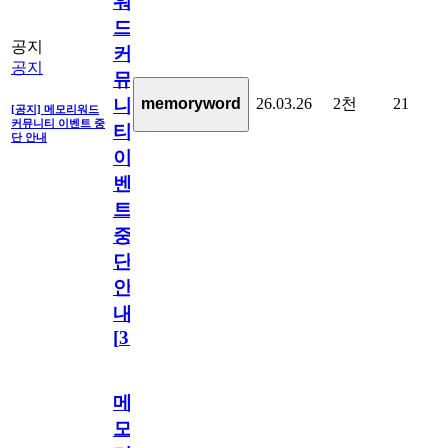
워
드
공지
커
공지
뮤
26.03.26
2천
21
memoryword
니
[공지] 메모리워드
커뮤니티 이벤트 중
티
단 안내
이
벤
트
중
단
안
내
[
31
]
메
모