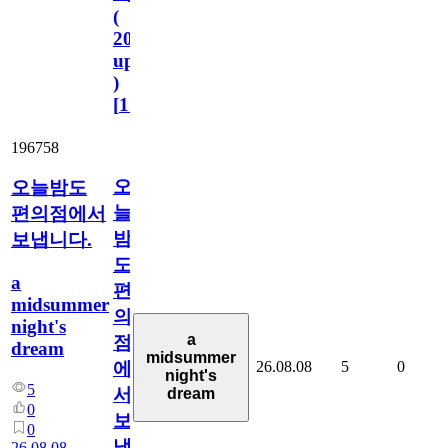
(
2023.11.1
update
)
[
110
]
196758
오
오늘밤도
늘
편의점에서
밤
보냅니다.
도
a
편
midsummer
의
night's
a
점
dream
midsummer
26.08.08
5
0
에
night's
5
서
dream
0
보
0
냅
26.08.08