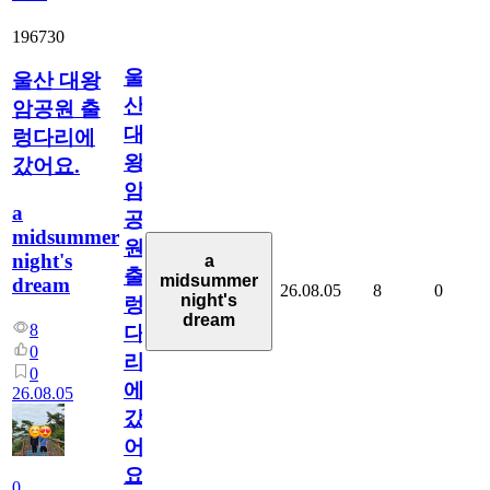
196730
울
울산 대왕
산
암공원 출
대
렁다리에
왕
갔어요.
암
a
공
midsummer
원
night's
a
출
midsummer
dream
26.08.05
8
0
night's
렁
dream
8
다
0
리
0
에
26.08.05
갔
어
요.
0