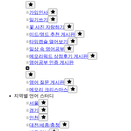
가입인사
일기쓰기
꽃 사진 자랑하기
미드/영드 추천 게시판
타임캡슐 열어보기
일상 속 영어공부
메모리워드 상점후기 게시판
영어공부 인증 게시판
영어 질문 게시판
메모리 크리스마스
지역별 언어 스터디
서울
경기
인천
대전/세종/충청