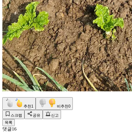
추천
1
비추천
0
스크랩
공유
신고
목록
댓글
16