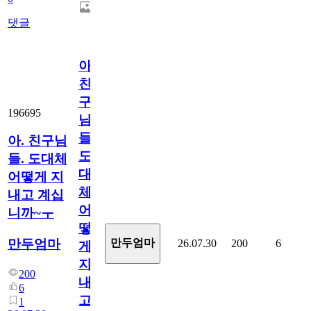
댓글
아.
친
구
196695
님
들.
아. 친구님
도
들. 도대체
대
어떻게 지
체
내고 계십
어
니까~ㅜ
떻
만두엄마
만두엄마
26.07.30
200
6
게
지
200
내
6
고
1