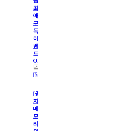
급!
최
애
구
독
이
벤
트
OPEN!
[
5
]
[공
지]
메
모
리