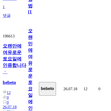
법
1
[
1
]
댓글
오
196613
랜
만
오랜만에
에
여유로운
여
토요일에
유
인증합니다
로
ㆍ
운
bebeto
토
요
bebeto
26.07.18
12
0
12
일
0
에
0
26.07.18
인