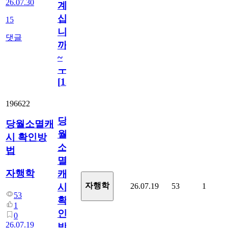
26.07.30
계
십
15
니
댓글
까
~
ㅜ
[
15
]
196622
당
당월소멸캐
월
시 확인방
소
법
멸
자행학
캐
자행학
26.07.19
53
1
시
53
확
1
인
0
26.07.19
방