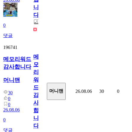
니
다.
0
댓글
196741
메
메모리워드
모
감사합니다
리
워
머니맨
드
머니맨
26.08.06
30
0
30
감
0
사
0
26.08.06
합
니
0
다
댓글