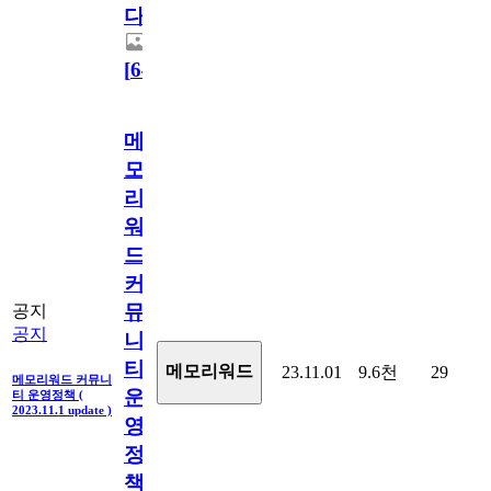
다.
[
64
]
메
모
리
워
드
커
뮤
공지
공지
니
티
메모리워드
23.11.01
9.6천
29
메모리워드 커뮤니
운
티 운영정책 (
2023.11.1 update )
영
정
책