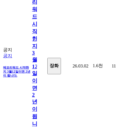
리
워
드
시
작
한
지
공지
3
공지
월
1.6천
장화
26.03.02
11
12
메모리워드 시작한
지 3월12일이면 2년
일
이 됩니다.
이
면
2
년
이
됩
니