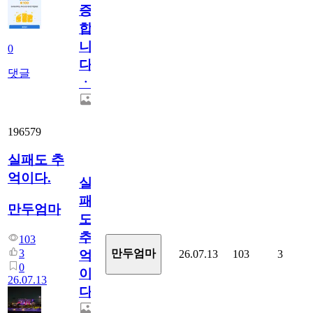
증
합
니
0
다
댓글
ㆍ
196579
실패도 추
억이다.
실
패
만두엄마
도
추
103
3
만두엄마
26.07.13
103
3
억
0
이
26.07.13
다.