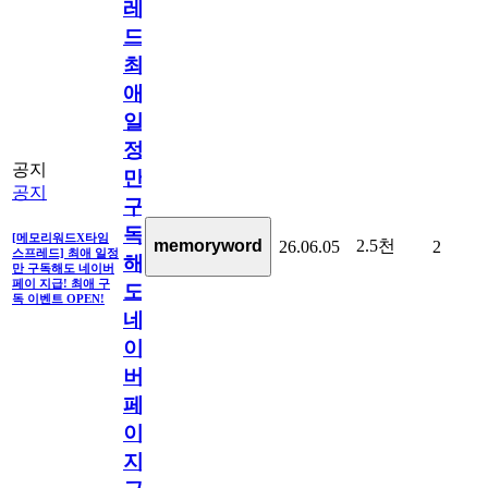
레
드]
최
애
일
정
공지
만
공지
구
독
[메모리워드X타임
2.5천
memoryword
26.06.05
2
스프레드] 최애 일정
해
만 구독해도 네이버
페이 지급! 최애 구
도
독 이벤트 OPEN!
네
이
버
페
이
지