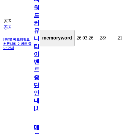
워
드
공지
커
공지
뮤
26.03.26
2천
21
memoryword
니
[공지] 메모리워드
커뮤니티 이벤트 중
티
단 안내
이
벤
트
중
단
안
내
[
31
]
메