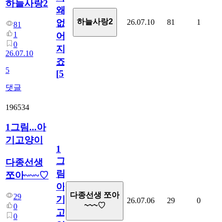
하늘사랑2
왜
하늘사랑2
26.07.10
81
1
없
81
1
어
0
지
26.07.10
죠.?
5
[
5
]
댓글
196534
1그림...아
기고양이
1
그
다종선생
림...
쪼아~~~♡
아
다종선생 쪼아
29
기
26.07.06
29
0
~~~♡
0
고
0