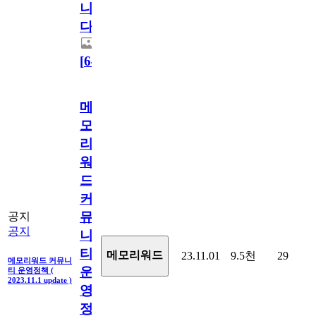
니
다.
[
64
]
메
모
리
워
드
커
뮤
공지
공지
니
티
메모리워드
23.11.01
9.5천
29
메모리워드 커뮤니
운
티 운영정책 (
2023.11.1 update )
영
정