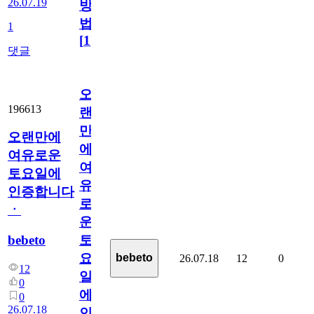
26.07.19
방
법
1
[
1
]
댓글
오
196613
랜
만
오랜만에
에
여유로운
여
토요일에
유
인증합니다
로
ㆍ
운
bebeto
토
요
bebeto
26.07.18
12
0
12
일
0
에
0
26.07.18
인