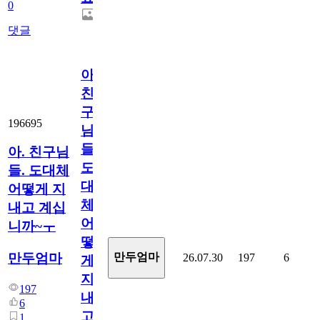
0
댓글
아.
친
구
196695
님
들.
아. 친구님
도
들. 도대체
대
어떻게 지
체
내고 계십
어
니까~ㅜ
떻
만두엄마
만두엄마
26.07.30
197
6
게
지
197
내
6
고
1