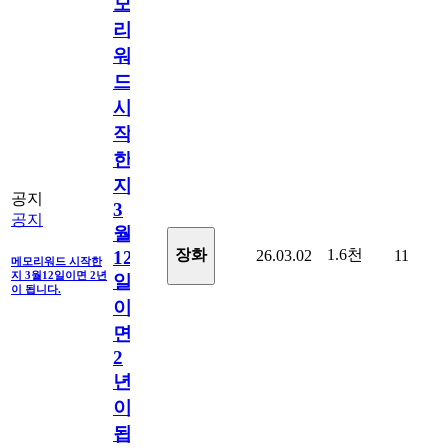
모
리
워
드
시
작
한
지
공지
3
공지
월
1.6천
장화
26.03.02
11
12
메모리워드 시작한
지 3월12일이면 2년
일
이 됩니다.
이
면
2
년
이
됩