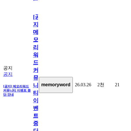
[공
지]
메
모
리
워
드
공지
커
공지
뮤
26.03.26
2천
21
memoryword
니
[공지] 메모리워드
커뮤니티 이벤트 중
티
단 안내
이
벤
트
중
단