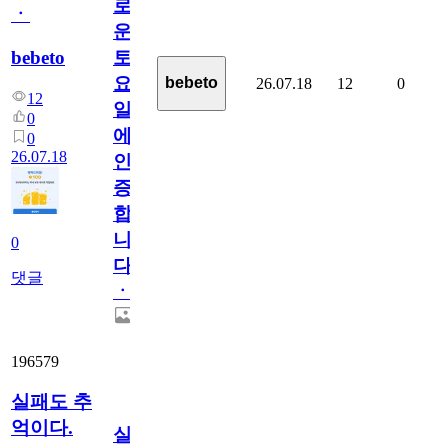
로
ㆍ
운
bebeto
토
요
bebeto
26.07.18
12
0
12
일
0
에
0
26.07.18
인
증
합
니
0
다
댓글
ㆍ
196579
실패도 추
억이다.
실