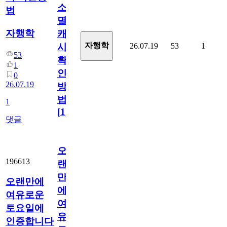
소
법
멸
자행학
캐
자행학
26.07.19
53
1
시
53
확
1
인
0
26.07.19
방
법
1
[
1
]
댓글
오
196613
랜
만
오랜만에
에
여유로운
여
토요일에
유
인증합니다