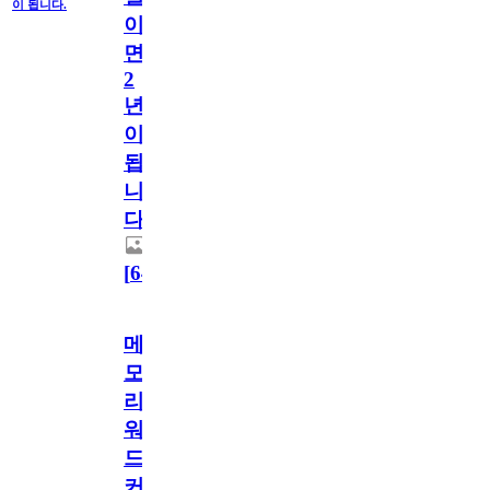
이 됩니다.
이
면
2
년
이
됩
니
다.
[
64
]
메
모
리
워
드
커