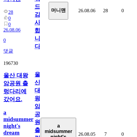
드
머니맨
26.08.06
28
0
28
감
0
사
0
26.08.06
합
니
0
다
댓글
196730
울
울산 대왕
산
암공원 출
대
렁다리에
왕
갔어요.
암
a
공
midsummer
원
night's
a
출
midsummer
dream
26.08.05
7
0
night's