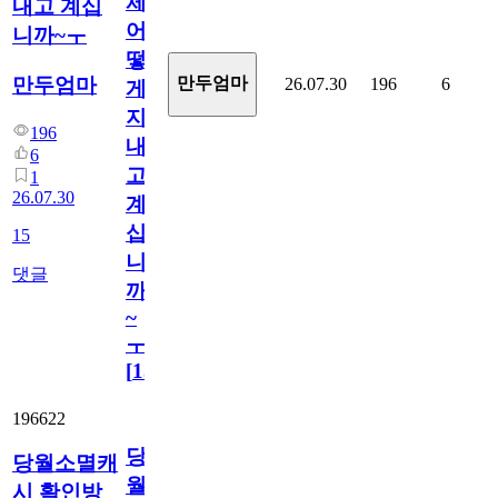
체
내고 계십
어
니까~ㅜ
떻
만두엄마
만두엄마
26.07.30
196
6
게
지
196
내
6
고
1
26.07.30
계
십
15
니
댓글
까
~
ㅜ
[
15
]
196622
당
당월소멸캐
월
시 확인방