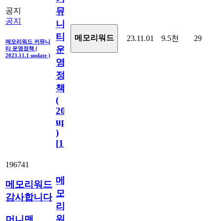
뮤
공지
공지
니
티
메모리워드
23.11.01
9.5천
29
메모리워드 커뮤니
운
티 운영정책 (
2023.11.1 update )
영
정
책
(
2023.11.1
update
)
[
110
]
196741
메
메모리워드
모
감사합니다
리
워
머니맨