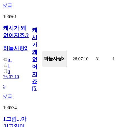
댓글
196561
캐시가 왜
캐
없어지죠.?
시
가
하늘사랑2
왜
하늘사랑2
26.07.10
81
1
없
81
1
어
0
지
26.07.10
죠.?
5
[
5
]
댓글
196534
1그림...아
기고양이