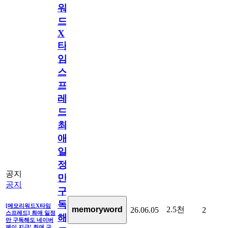
워
드
X
타
임
스
프
레
드]
최
애
일
정
공지
만
공지
구
독
[메모리워드X타임
2.5천
memoryword
26.06.05
2
스프레드] 최애 일정
해
만 구독해도 네이버
페이 지급! 최애 구