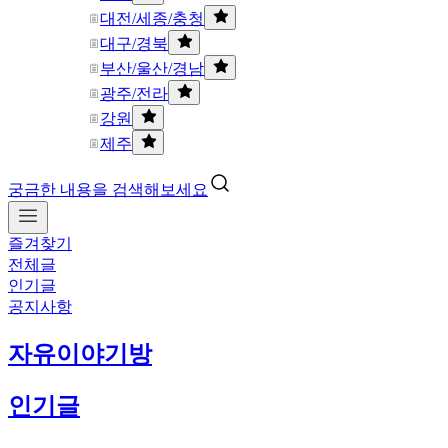
대전/세종/충청
대구/경북
부산/울산/경남
광주/전라
강원
제주
궁금한 내용을 검색해보세요
즐겨찾기
전체글
인기글
공지사항
자유이야기방
인기글