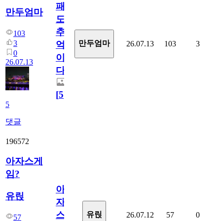
패
만두엄마
도
추
103
3
만두엄마
26.07.13
103
3
억
0
이
26.07.13
다.
[
5
]
5
댓글
196572
아자스게
임?
아
유릱
자
스
유릱
26.07.12
57
0
57