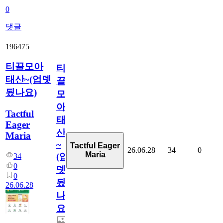
0
댓글
196475
티끌모아
티
태산~(업뎃
끌
됬나요)
모
아
Tactful
태
Eager
산
Maria
~
Tactful Eager
26.06.28
34
0
Maria
(업
34
0
뎃
0
됬
26.06.28
나
요)