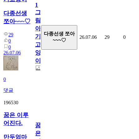
1
그
다종선생
림...
쪼아~~~♡
아
다종선생 쪼아
29
기
26.07.06
29
0
~~~♡
0
고
0
양
26.07.06
이
0
댓글
196530
꿈은 이루
어진다.
꿈
은
만두엄마