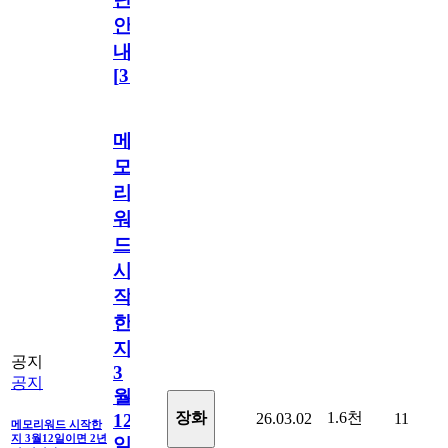
안
내
[
31
]
메
모
리
워
드
시
작
한
지
공지
3
공지
월
1.6천
장화
26.03.02
11
12
메모리워드 시작한
지 3월12일이면 2년
일