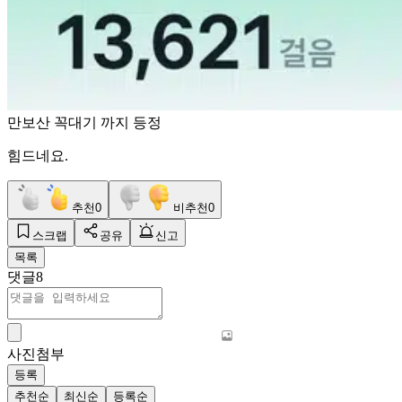
만보산 꼭대기 까지 등정
힘드네요.
추천
0
비추천
0
스크랩
공유
신고
목록
댓글
8
사진첨부
등록
추천순
최신순
등록순