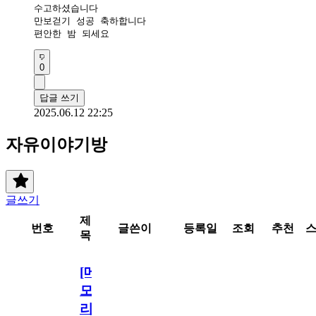
수고하셨습니다 

만보걷기 성공 축하합니다 

편안한 밤 되세요 
0
답글 쓰기
2025.06.12 22:25
자유이야기방
글쓰기
제
번호
글쓴이
등록일
조회
추천
목
[메
모
리