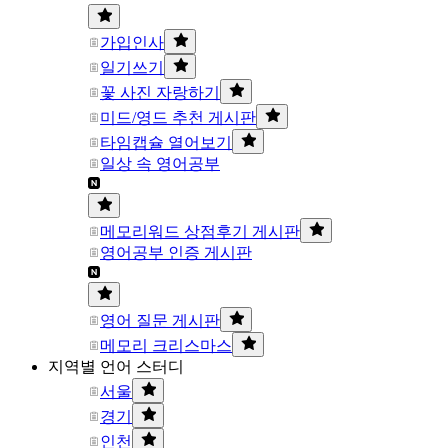
가입인사
일기쓰기
꽃 사진 자랑하기
미드/영드 추천 게시판
타임캡슐 열어보기
일상 속 영어공부
메모리워드 상점후기 게시판
영어공부 인증 게시판
영어 질문 게시판
메모리 크리스마스
지역별 언어 스터디
서울
경기
인천