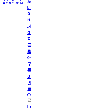
도
독 이벤트 OPEN!
네
이
버
페
이
지
급!
최
애
구
독
이
벤
트
OPEN!
[
5
]