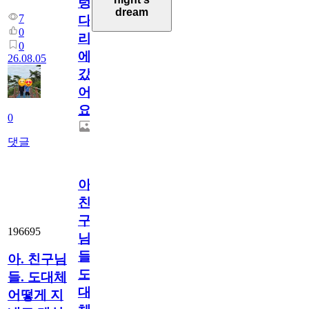
렁
dream
7
다
0
리
0
에
26.08.05
갔
어
요.
0
댓글
아.
친
구
196695
님
들.
아. 친구님
도
들. 도대체
대
어떻게 지