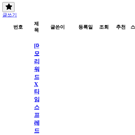
글쓰기
제
번호
글쓴이
등록일
조회
추천
목
[메
모
리
워
드
X
타
임
스
프
레
드]