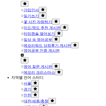
가입인사
일기쓰기
꽃 사진 자랑하기
미드/영드 추천 게시판
타임캡슐 열어보기
일상 속 영어공부
메모리워드 상점후기 게시판
영어공부 인증 게시판
영어 질문 게시판
메모리 크리스마스
지역별 언어 스터디
서울
경기
인천
대전/세종/충청