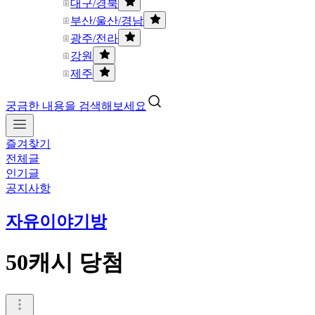
대구/경북
부산/울산/경남
광주/전라
강원
제주
궁금한 내용을 검색해보세요
즐겨찾기
전체글
인기글
공지사항
자유이야기방
50캐시 당첨