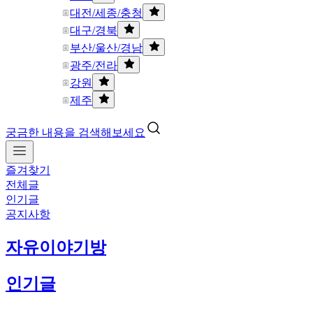
대전/세종/충청
대구/경북
부산/울산/경남
광주/전라
강원
제주
궁금한 내용을 검색해보세요
즐겨찾기
전체글
인기글
공지사항
자유이야기방
인기글