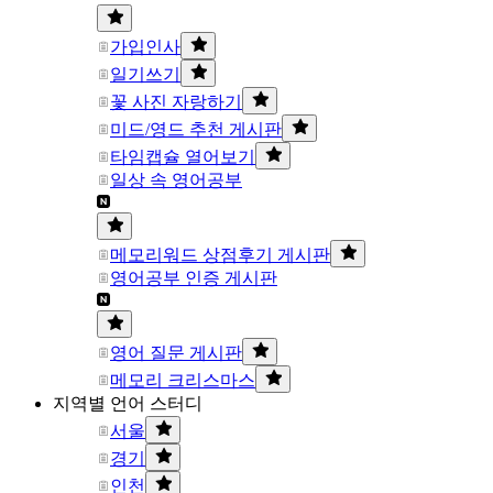
가입인사
일기쓰기
꽃 사진 자랑하기
미드/영드 추천 게시판
타임캡슐 열어보기
일상 속 영어공부
메모리워드 상점후기 게시판
영어공부 인증 게시판
영어 질문 게시판
메모리 크리스마스
지역별 언어 스터디
서울
경기
인천