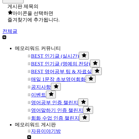
게시판 제목의
아이콘을 선택하면
즐겨찾기에 추가됩니다.
전체글
메모리워드 커뮤니티
BEST 인기글 (실시간)
BEST 인기글 (명예의 전당)
BEST 영어공부 팁 & 자료실
매일 1문장 초보영어회화
공지사항
이벤트
영어공부 인증 챌린지
영어말하기 인증 챌린지
회화 수업 인증 챌린지
메모리워드 게시판
자유이야기방