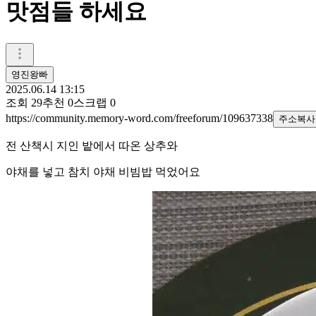
맛점들 하세요
영진왕빠
2025.06.14 13:15
조회
29
추천
0
스크랩
0
https://community.memory-word.com/freeforum/109637338
주소복사
전 산책시 지인 밭에서 따온 상추와
야채를 넣고 참치 야채 비빔밥 먹었어요