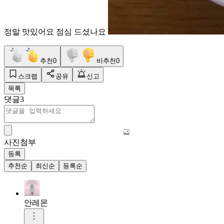
정말 맛있어요 점심 드셨나요
추천
0
비추천
0
스크랩
공유
신고
목록
댓글
3
사진첨부
등록
추천순
최신순
등록순
안레몬