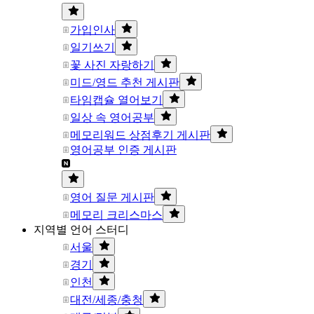
가입인사
일기쓰기
꽃 사진 자랑하기
미드/영드 추천 게시판
타임캡슐 열어보기
일상 속 영어공부
메모리워드 상점후기 게시판
영어공부 인증 게시판
영어 질문 게시판
메모리 크리스마스
지역별 언어 스터디
서울
경기
인천
대전/세종/충청