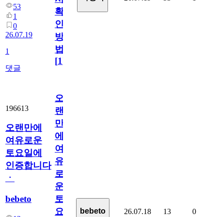
53
확
1
인
0
26.07.19
방
법
1
[
1
]
댓글
오
196613
랜
만
오랜만에
에
여유로운
여
토요일에
유
인증합니다
로
ㆍ
운
bebeto
토
요
bebeto
26.07.18
13
0