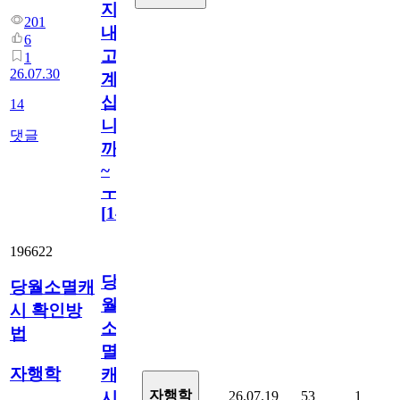
지
201
내
6
고
1
26.07.30
계
십
14
니
댓글
까
~
ㅜ
[
14
]
196622
당
당월소멸캐
월
시 확인방
소
법
멸
자행학
캐
자행학
26.07.19
53
1
시