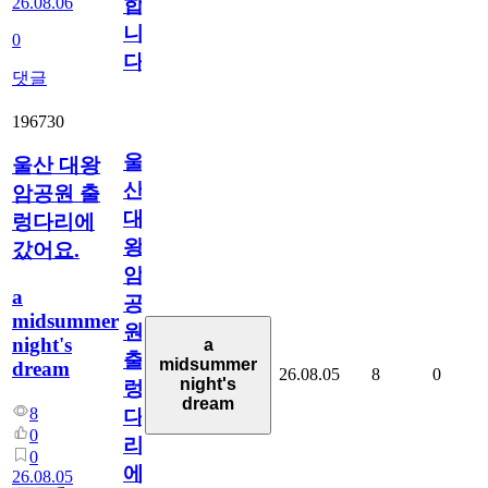
26.08.06
합
니
0
다
댓글
196730
울
울산 대왕
산
암공원 출
대
렁다리에
왕
갔어요.
암
a
공
midsummer
원
night's
a
출
midsummer
dream
26.08.05
8
0
night's
렁
dream
8
다
0
리
0
에
26.08.05