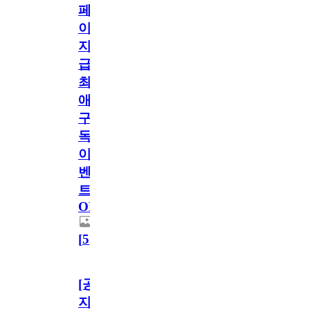
페
이
지
급!
최
애
구
독
이
벤
트
OPEN!
[
5
]
[공
지]