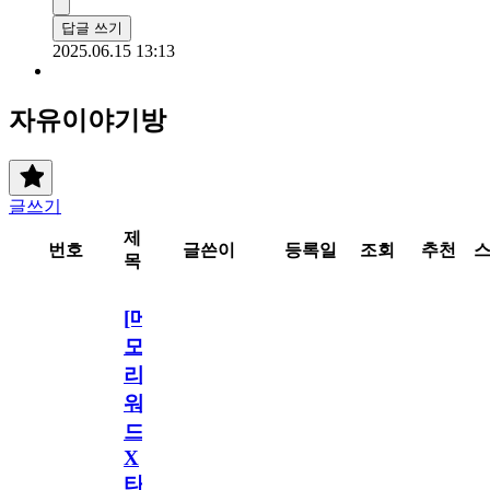
답글 쓰기
2025.06.15 13:13
자유이야기방
글쓰기
제
번호
글쓴이
등록일
조회
추천
목
[메
모
리
워
드
X
타