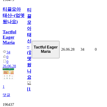
티끌모아
티
태산~(업뎃
끌
됬나요)
모
아
Tactful
태
Eager
산
Maria
~
Tactful Eager
26.06.28
34
0
Maria
(업
34
0
뎃
0
됬
26.06.28
나
요)
1
[
1
]
댓글
196437