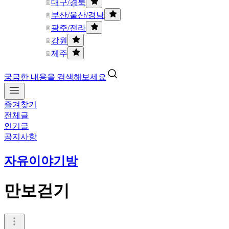
대구/경북
부산/울산/경남
광주/전라
강원
제주
궁금한 내용을 검색해보세요
즐겨찾기
전체글
인기글
공지사항
자유이야기방
만보걷기