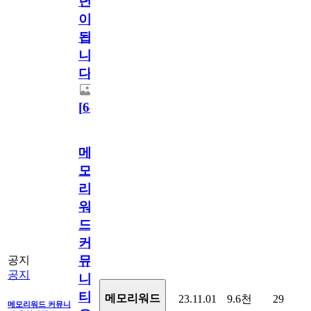
년
이
됩
니
다.
[
64
]
메
모
리
워
드
커
뮤
공지
공지
니
티
메모리워드
23.11.01
9.6천
29
메모리워드 커뮤니