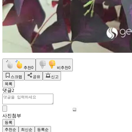
추천
0
비추천
0
스크랩
공유
신고
목록
댓글
2
사진첨부
등록
추천순
최신순
등록순