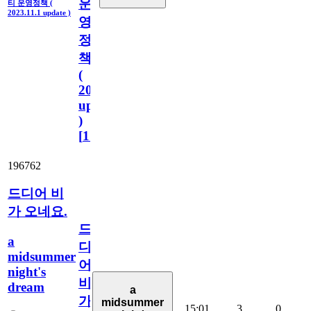
운
티 운영정책 (
2023.11.1 update )
영
정
책
(
2023.11.1
update
)
[
110
]
196762
드디어 비
가 오네요.
드
a
디
midsummer
어
night's
비
dream
a
가
midsummer
15:01
3
0