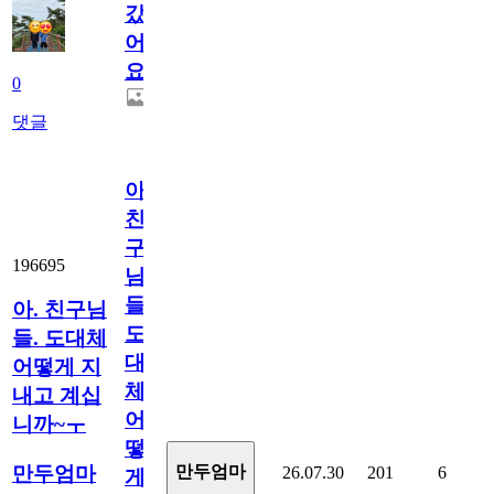
갔
어
요.
0
댓글
아.
친
구
196695
님
들.
아. 친구님
도
들. 도대체
대
어떻게 지
체
내고 계십
어
니까~ㅜ
떻
만두엄마
만두엄마
26.07.30
201
6
게