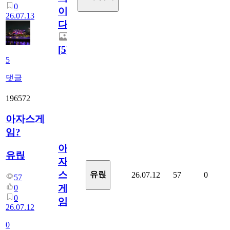
0
이
26.07.13
다.
[
5
]
5
댓글
196572
아자스게
임?
아
유릱
자
스
유릱
26.07.12
57
0
57
게
0
0
임?
26.07.12
0