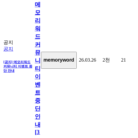
메
모
리
워
드
공지
커
공지
뮤
26.03.26
2천
21
memoryword
니
[공지] 메모리워드
커뮤니티 이벤트 중
티
단 안내
이
벤
트
중
단
안
내
[
31
]