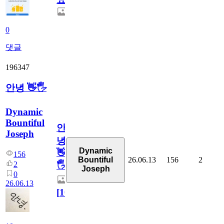
0
댓글
196347
안녕 👋🖐
Dynamic
Bountiful
안
Joseph
녕
Dynamic
👋
156
26.06.13
156
2
Bountiful
2
🖐
Joseph
0
26.06.13
[
10
]