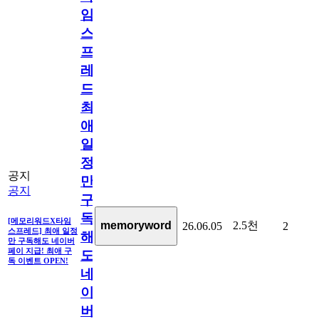
임
스
프
레
드]
최
애
일
정
공지
만
공지
구
독
[메모리워드X타임
2.5천
memoryword
26.06.05
2
스프레드] 최애 일정
해
만 구독해도 네이버
페이 지급! 최애 구
도
독 이벤트 OPEN!
네
이
버