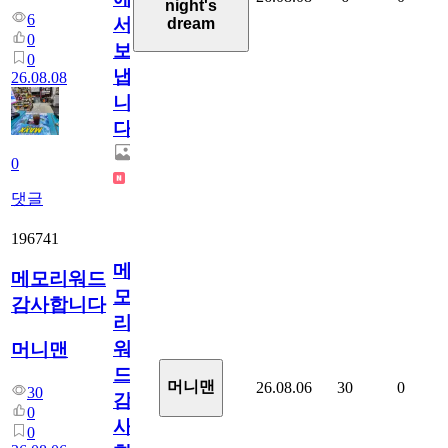
night's
6
서
dream
0
보
0
냅
26.08.08
니
다.
0
댓글
196741
메
메모리워드
모
감사합니다
리
워
머니맨
드
머니맨
26.08.06
30
0
30
감
0
사
0