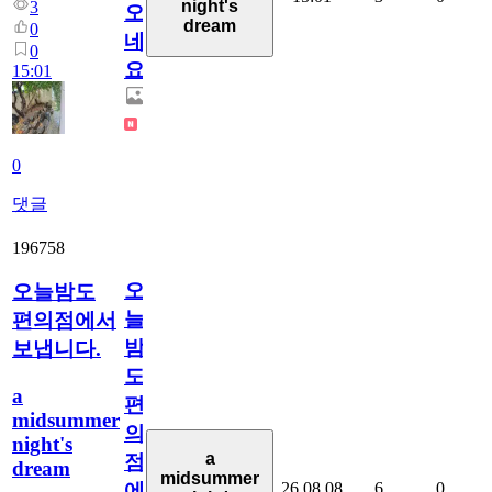
night's
3
오
dream
0
네
0
요.
15:01
0
댓글
196758
오
오늘밤도
늘
편의점에서
밤
보냅니다.
도
a
편
midsummer
의
night's
a
점
dream
midsummer
26.08.08
6
0
에