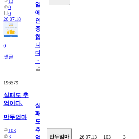
13
일
0
에
0
26.07.18
인
증
합
니
0
다
댓글
ㆍ
196579
실패도 추
억이다.
실
패
만두엄마
도
추
103
3
만두엄마
26.07.13
103
3
억