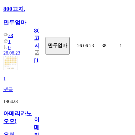
800고지.
만두엄마
800
38
고
1
지.
만두엄마
26.06.23
38
1
0
26.06.23
[
1
]
1
댓글
196428
아메리카노
아
오오!
메
유릱