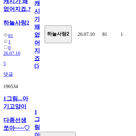
캐시가 왜
캐
없어지죠.?
시
가
하늘사랑2
왜
하늘사랑2
26.07.10
81
1
없
81
1
어
0
지
26.07.10
죠.?
5
[
5
]
댓글
196534
1그림...아
기고양이
1
그
다종선생
림...
쪼아~~~♡
아