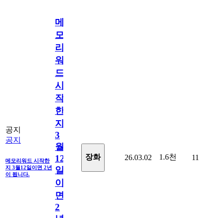
메
모
리
워
드
시
작
한
지
공지
3
공지
월
1.6천
장화
26.03.02
11
12
메모리워드 시작한
지 3월12일이면 2년
일
이 됩니다.
이
면
2