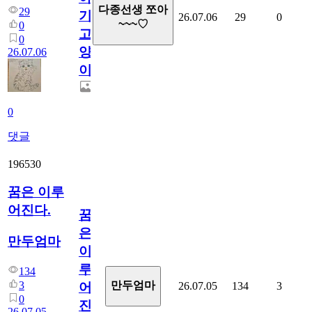
다종선생 쪼아
29
기
26.07.06
29
0
~~~♡
0
고
0
양
26.07.06
이
0
댓글
196530
꿈은 이루
어진다.
꿈
은
만두엄마
이
루
134
3
만두엄마
26.07.05
134
3
어
0
진
26.07.05