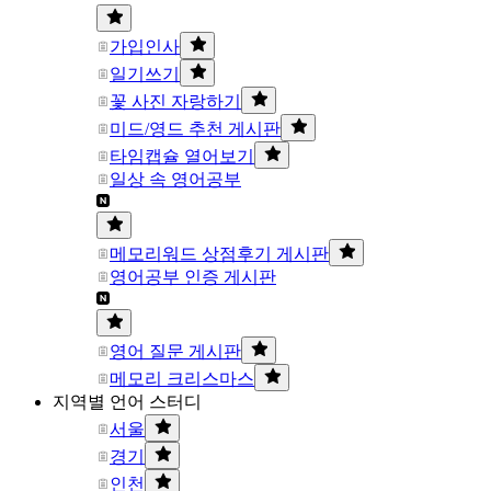
가입인사
일기쓰기
꽃 사진 자랑하기
미드/영드 추천 게시판
타임캡슐 열어보기
일상 속 영어공부
메모리워드 상점후기 게시판
영어공부 인증 게시판
영어 질문 게시판
메모리 크리스마스
지역별 언어 스터디
서울
경기
인천