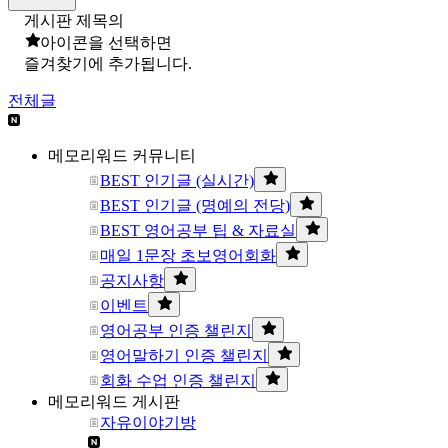
게시판 제목의
아이콘을 선택하면
즐겨찾기에 추가됩니다.
전체글
메모리워드 커뮤니티
BEST 인기글 (실시간)
BEST 인기글 (명예의 전당)
BEST 영어공부 팁 & 자료실
매일 1문장 초보영어회화
공지사항
이벤트
영어공부 인증 챌린지
영어말하기 인증 챌린지
회화 수업 인증 챌린지
메모리워드 게시판
자유이야기방