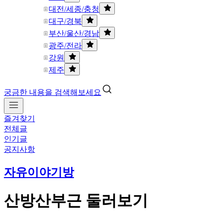
대전/세종/충청
대구/경북
부산/울산/경남
광주/전라
강원
제주
궁금한 내용을 검색해보세요
즐겨찾기
전체글
인기글
공지사항
자유이야기방
산방산부근 둘러보기