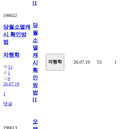
[
14
]
196622
당
당월소멸캐
월
시 확인방
소
법
멸
자행학
캐
자행학
26.07.19
53
1
시
53
확
1
인
0
26.07.19
방
법
1
[
1
]
댓글
오
196613