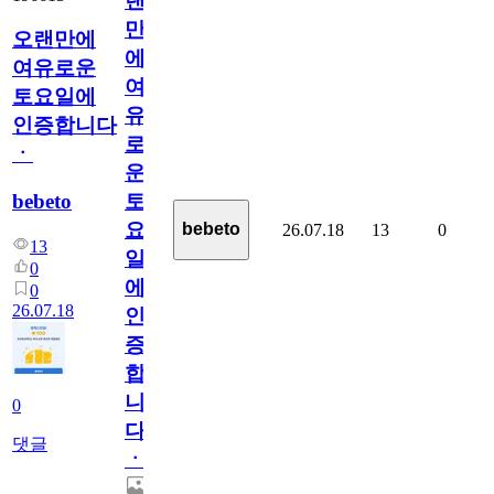
랜
만
오랜만에
에
여유로운
여
토요일에
유
인증합니다
로
ㆍ
운
bebeto
토
요
bebeto
26.07.18
13
0
13
일
0
에
0
26.07.18
인
증
합
니
0
다
댓글
ㆍ