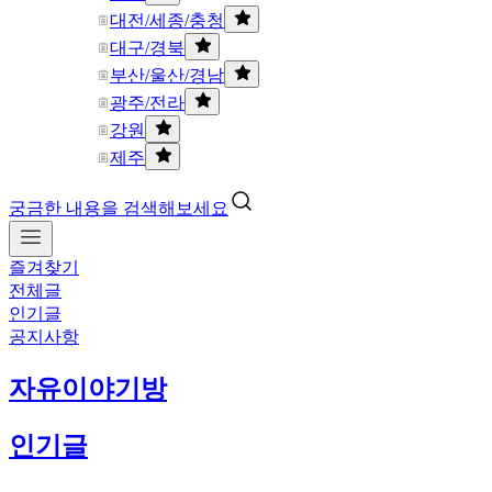
대전/세종/충청
대구/경북
부산/울산/경남
광주/전라
강원
제주
궁금한 내용을 검색해보세요
즐겨찾기
전체글
인기글
공지사항
자유이야기방
인기글