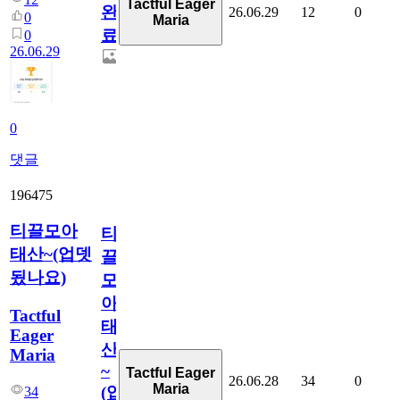
Tactful Eager
완
26.06.29
12
0
0
Maria
료
0
26.06.29
0
댓글
196475
티끌모아
티
태산~(업뎃
끌
됬나요)
모
아
Tactful
태
Eager
산
Maria
~
Tactful Eager
26.06.28
34
0
Maria
(업
34