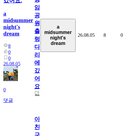
갔어요.
암
a
공
midsummer
원
night's
a
출
midsummer
dream
26.08.05
8
0
night's
렁
dream
8
다
0
리
0
에
26.08.05
갔
어
요.
0
댓글
아.
친
구