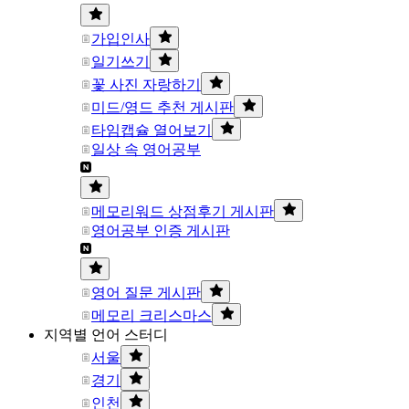
가입인사
일기쓰기
꽃 사진 자랑하기
미드/영드 추천 게시판
타임캡슐 열어보기
일상 속 영어공부
메모리워드 상점후기 게시판
영어공부 인증 게시판
영어 질문 게시판
메모리 크리스마스
지역별 언어 스터디
서울
경기
인천