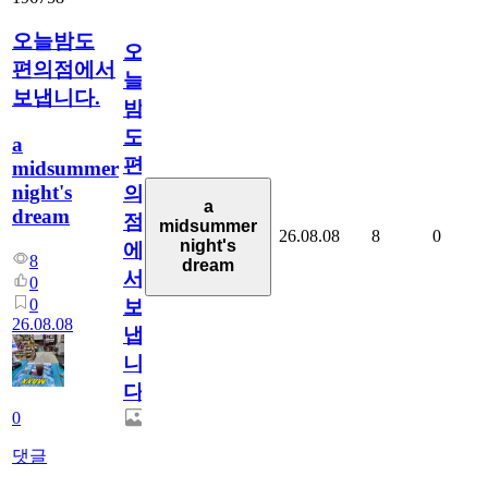
오늘밤도
오
편의점에서
늘
보냅니다.
밤
도
a
편
midsummer
night's
의
a
dream
점
midsummer
26.08.08
8
0
night's
에
8
dream
서
0
0
보
26.08.08
냅
니
다.
0
댓글