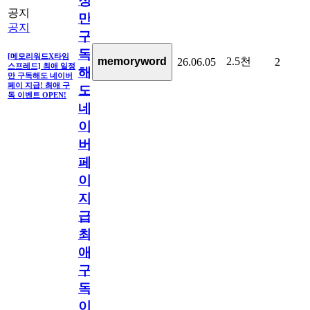
정
공지
만
공지
구
독
[메모리워드X타임
2.5천
memoryword
26.06.05
2
스프레드] 최애 일정
해
만 구독해도 네이버
페이 지급! 최애 구
도
독 이벤트 OPEN!
네
이
버
페
이
지
급!
최
애
구
독
이