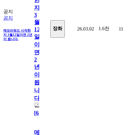
지
공지
3
공지
월
1.6천
장화
26.03.02
11
12
메모리워드 시작한
지 3월12일이면 2년
일
이 됩니다.
이
면
2
년
이
됩
니
다.
[
64
]
메