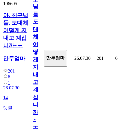
196695
님
들.
아. 친구님
도
들. 도대체
대
어떻게 지
체
내고 계십
어
니까~ㅜ
떻
만두엄마
만두엄마
26.07.30
201
6
게
지
201
내
6
고
1
26.07.30
계
십
14
니
댓글
까
~
ㅜ