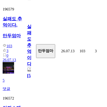
196579
실패도 추
억이다.
실
패
만두엄마
도
추
103
3
만두엄마
26.07.13
103
3
억
0
이
26.07.13
다.
[
5
]
5
댓글
196572