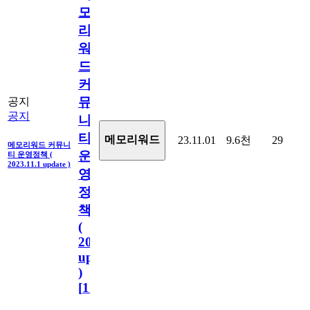
모
리
워
드
커
뮤
공지
공지
니
티
메모리워드
23.11.01
9.6천
29
메모리워드 커뮤니
운
티 운영정책 (
2023.11.1 update )
영
정
책
(
2023.11.1
update
)
[
110
]