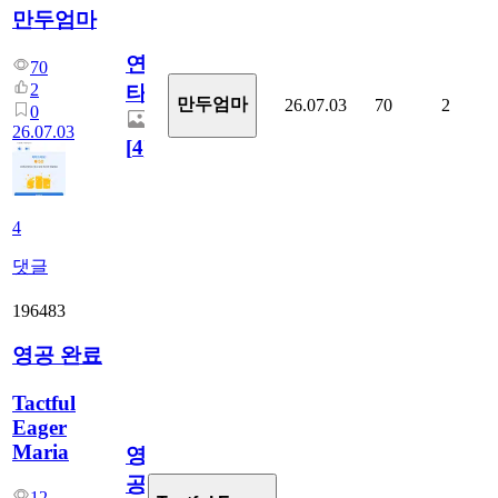
만두엄마
연
70
2
타
만두엄마
26.07.03
70
2
0
26.07.03
[
4
]
4
댓글
196483
영공 완료
Tactful
Eager
Maria
영
공
12