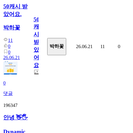
50캐시 받
았어요.
50
캐
박하꽃
시
11
받
0
박하꽃
26.06.21
11
0
았
0
어
26.06.21
요.
0
댓글
196347
안녕 👋🖐
Dynamic