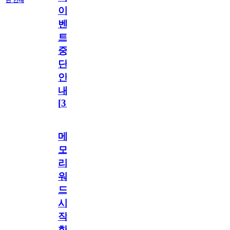
단 안내
이
벤
트
중
단
안
내
[
31
]
메
모
리
워
드
시
작
한