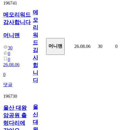
196741
메
메모리워드
모
감사합니다
리
워
머니맨
드
머니맨
26.08.06
30
0
30
감
0
사
0
26.08.06
합
니
0
다
댓글
196730
울
울산 대왕
산
암공원 출
대
렁다리에
왕