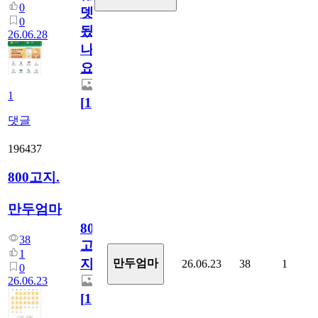
0
뎃
0
됬
26.06.28
나
요)
1
[
1
]
댓글
196437
800고지.
만두엄마
800
38
고
1
지.
만두엄마
26.06.23
38
1
0
26.06.23
[
1
]