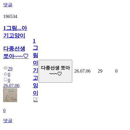
댓글
196534
1그림...아
기고양이
1
그
다종선생
림...
쪼아~~~♡
아
다종선생 쪼아
29
기
26.07.06
29
0
~~~♡
0
고
0
양
26.07.06
이
0
댓글