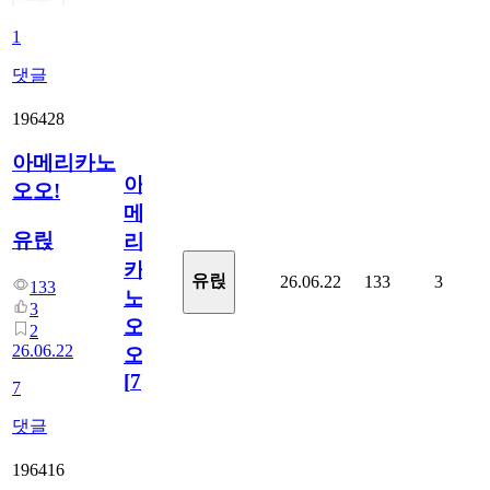
1
댓글
196428
아메리카노
아
오오!
메
유릱
리
카
유릱
26.06.22
133
3
133
노
3
오
2
26.06.22
오!
[
7
]
7
댓글
196416