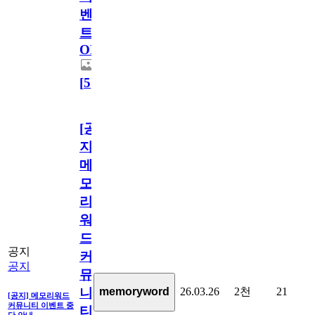
벤
트
OPEN!
[
5
]
[공
지]
메
모
리
워
드
공지
커
공지
뮤
26.03.26
2천
21
memoryword
니
[공지] 메모리워드
커뮤니티 이벤트 중
티