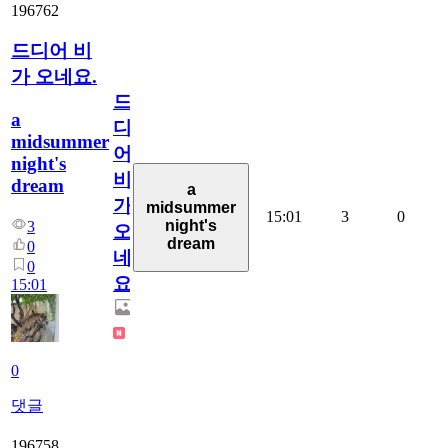
196762
드디어 비
가 오네요.
드
a
디
midsummer
어
night's
비
dream
a
가
midsummer
15:01
3
0
night's
3
오
dream
0
네
0
요.
15:01
0
댓글
196758