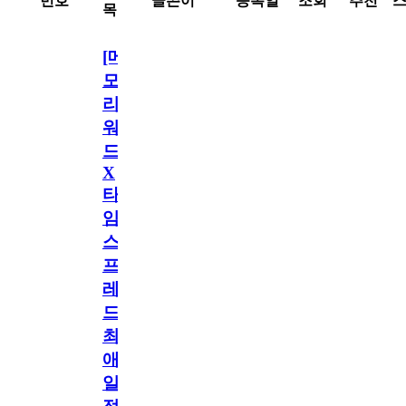
번호
글쓴이
등록일
조회
추천
목
[메
모
리
워
드
X
타
임
스
프
레
드]
최
애
일