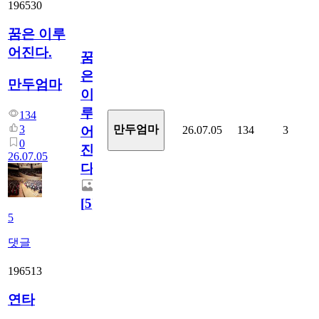
196530
꿈은 이루
어진다.
꿈
은
만두엄마
이
루
134
3
만두엄마
26.07.05
134
3
어
0
진
26.07.05
다.
[
5
]
5
댓글
196513
연타