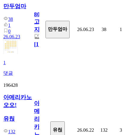
만두엄마
800
38
고
1
지.
만두엄마
26.06.23
38
1
0
26.06.23
[
1
]
1
댓글
196428
아메리카노
아
오오!
메
유릱
리
카
유릱
26.06.22
132
3
132
노