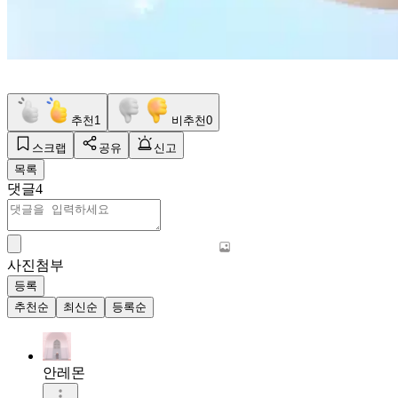
추천
1
비추천
0
스크랩
공유
신고
목록
댓글
4
사진첨부
등록
추천순
최신순
등록순
안레몬