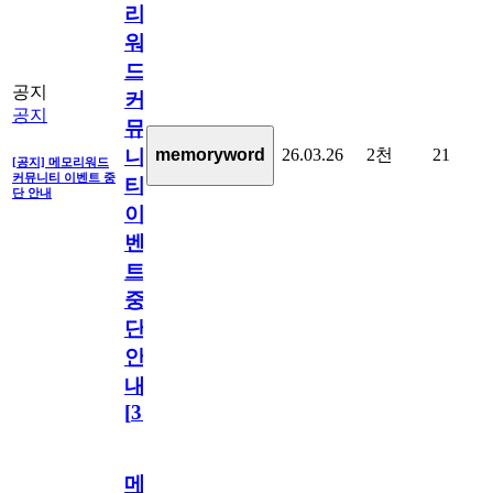
리
워
드
공지
커
공지
뮤
26.03.26
2천
21
memoryword
니
[공지] 메모리워드
커뮤니티 이벤트 중
티
단 안내
이
벤
트
중
단
안
내
[
31
]
메