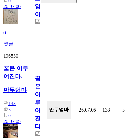
0
양
26.07.06
이
0
댓글
196530
꿈은 이루
어진다.
꿈
은
만두엄마
이
루
133
3
만두엄마
26.07.05
133
3
어
0
진
26.07.05
다.