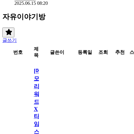
2025.06.15 08:20
자유이야기방
글쓰기
제
번호
글쓴이
등록일
조회
추천
목
[메
모
리
워
드
X
타
임
스