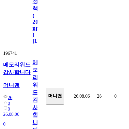
정
책
(
2023.11.1
update
)
[
110
]
196741
메
메모리워드
모
감사합니다
리
워
머니맨
드
머니맨
26.08.06
26
0
26
감
0
사
0
26.08.06
합
니
0