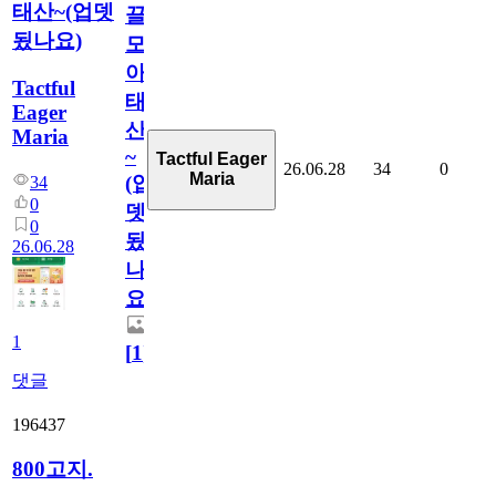
태산~(업뎃
끌
됬나요)
모
아
Tactful
태
Eager
산
Maria
~
Tactful Eager
26.06.28
34
0
Maria
(업
34
0
뎃
0
됬
26.06.28
나
요)
1
[
1
]
댓글
196437
800고지.