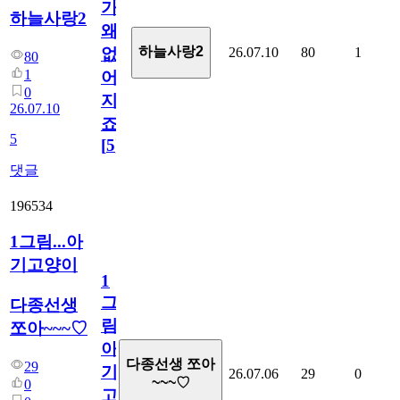
가
하늘사랑2
왜
하늘사랑2
26.07.10
80
1
없
80
1
어
0
지
26.07.10
죠.?
5
[
5
]
댓글
196534
1그림...아
기고양이
1
그
다종선생
림...
쪼아~~~♡
아
다종선생 쪼아
29
기
26.07.06
29
0
~~~♡
0
고