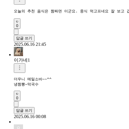
오늘의 추천 음식은 짬짜면 이군요. 중식 먹고프네요 잘 보고 갑
0
답글 쓰기
2025.06.16 21:45
이가네1
더우니 메밀소바~~^^

냉짬뽕~막국수 
0
답글 쓰기
2025.06.16 00:08