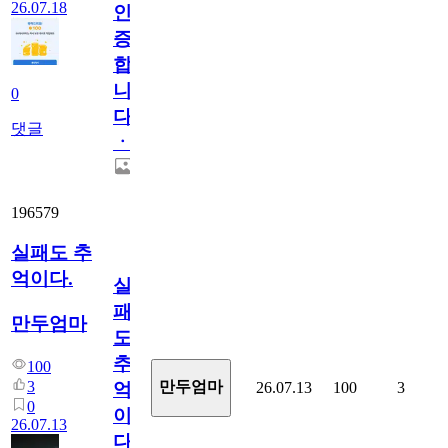
26.07.18
인
증
합
니
0
다
댓글
ㆍ
196579
실패도 추
억이다.
실
패
만두엄마
도
추
100
3
만두엄마
26.07.13
100
3
억
0
이
26.07.13
다.