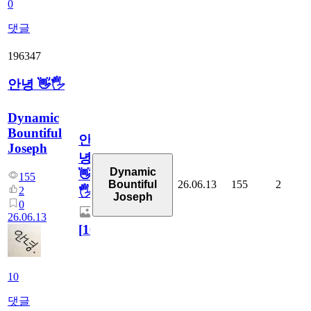
0
댓글
196347
안녕 👋🖐
Dynamic
Bountiful
안
Joseph
녕
Dynamic
👋
155
26.06.13
155
2
Bountiful
2
🖐
Joseph
0
26.06.13
[
10
]
10
댓글