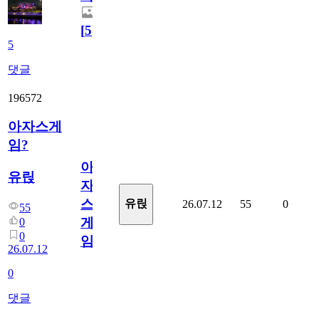
[
5
]
5
댓글
196572
아자스게
임?
아
유릱
자
스
유릱
26.07.12
55
0
55
게
0
0
임?
26.07.12
0
댓글