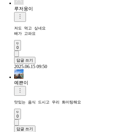
루저웅이
저도 먹고 싶네요

배가 고파요
0
답글 쓰기
2025.06.15 09:50
예쁜이
맛있는 음식 드시고 우리 화이팅해요 
0
답글 쓰기