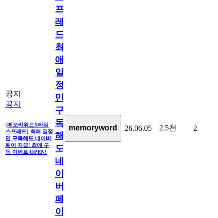
프
레
드]
최
애
일
정
공지
만
공지
구
독
[메모리워드X타임
2.5천
memoryword
26.06.05
2
스프레드] 최애 일정
해
만 구독해도 네이버
페이 지급! 최애 구
도
독 이벤트 OPEN!
네
이
버
페
이