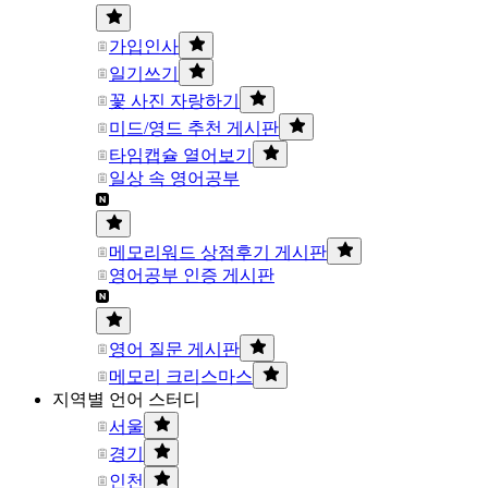
가입인사
일기쓰기
꽃 사진 자랑하기
미드/영드 추천 게시판
타임캡슐 열어보기
일상 속 영어공부
메모리워드 상점후기 게시판
영어공부 인증 게시판
영어 질문 게시판
메모리 크리스마스
지역별 언어 스터디
서울
경기
인천