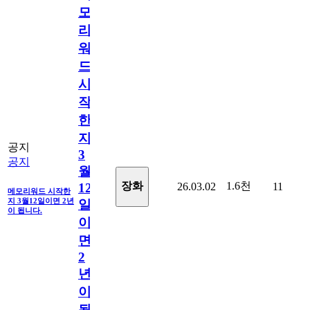
모
리
워
드
시
작
한
지
공지
3
공지
월
1.6천
장화
26.03.02
11
12
메모리워드 시작한
지 3월12일이면 2년
일
이 됩니다.
이
면
2
년
이
됩