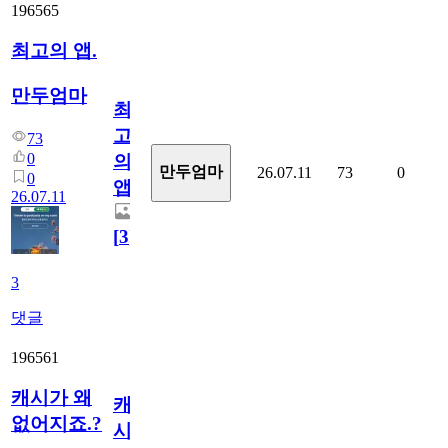
196565
최고의 앱.
만두엄마
최
고
73
0
의
만두엄마
26.07.11
73
0
0
앱.
26.07.11
[
3
]
3
댓글
196561
캐시가 왜
캐
없어지죠.?
시