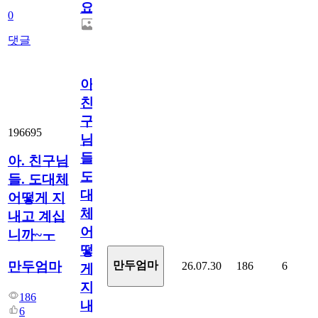
요.
0
댓글
아.
친
구
196695
님
들.
아. 친구님
도
들. 도대체
대
어떻게 지
체
내고 계십
어
니까~ㅜ
떻
만두엄마
만두엄마
26.07.30
186
6
게
지
186
내
6