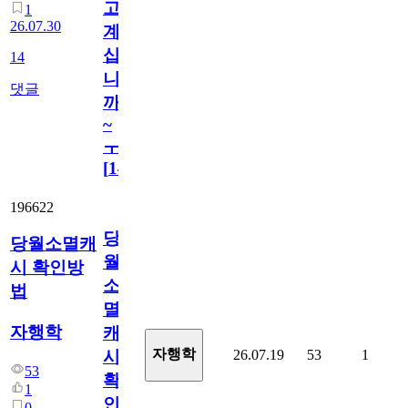
고
1
26.07.30
계
십
14
니
댓글
까
~
ㅜ
[
14
]
196622
당
당월소멸캐
월
시 확인방
소
법
멸
자행학
캐
자행학
26.07.19
53
1
시
53
확
1
인
0