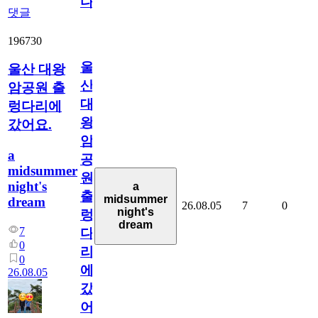
다
댓글
196730
울
울산 대왕
산
암공원 출
대
렁다리에
왕
갔어요.
암
a
공
midsummer
원
night's
a
출
midsummer
dream
26.08.05
7
0
night's
렁
dream
7
다
0
리
0
에
26.08.05
갔
어