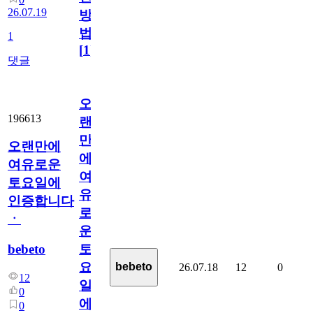
26.07.19
방
법
1
[
1
]
댓글
오
196613
랜
만
오랜만에
에
여유로운
여
토요일에
유
인증합니다
로
ㆍ
운
bebeto
토
요
bebeto
26.07.18
12
0
12
일
0
에
0