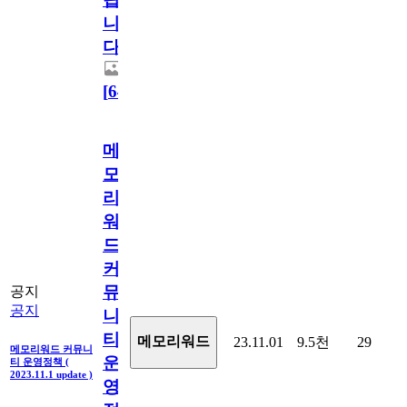
니
다.
[
64
]
메
모
리
워
드
커
뮤
공지
공지
니
티
메모리워드
23.11.01
9.5천
29
메모리워드 커뮤니
운
티 운영정책 (
2023.11.1 update )
영