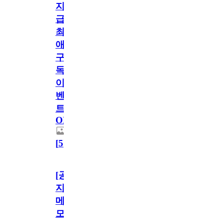
지
급!
최
애
구
독
이
벤
트
OPEN!
[
5
]
[공
지]
메
모