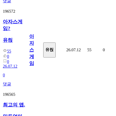
댓글
196572
아자스게
임?
아
유릱
자
스
유릱
26.07.12
55
0
55
게
0
0
임?
26.07.12
0
댓글
196565
최고의 앱.