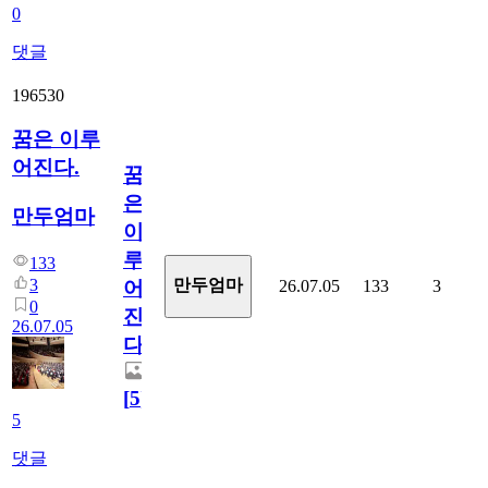
0
댓글
196530
꿈은 이루
어진다.
꿈
은
만두엄마
이
루
133
3
만두엄마
26.07.05
133
3
어
0
진
26.07.05
다.
[
5
]
5
댓글