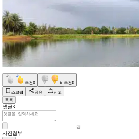
추천
0
비추천
0
스크랩
공유
신고
목록
댓글
3
사진첨부