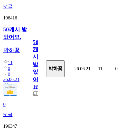
댓글
196416
50캐시 받
았어요.
50
캐
박하꽃
시
11
받
0
박하꽃
26.06.21
11
0
았
0
어
26.06.21
요.
0
댓글
196347