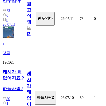
만두엄마
최
고
73
0
의
만두엄마
26.07.11
73
0
0
앱.
26.07.11
[
3
]
3
댓글
196561
캐시가 왜
캐
없어지죠.?
시
가
하늘사랑2
왜
하늘사랑2
26.07.10
80
1
없
80
1
어