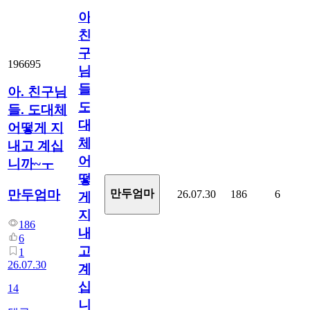
아.
친
구
196695
님
들.
아. 친구님
도
들. 도대체
대
어떻게 지
체
내고 계십
어
니까~ㅜ
떻
만두엄마
만두엄마
26.07.30
186
6
게
지
186
내
6
고
1
26.07.30
계
십
14
니