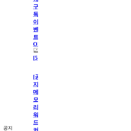
구
독
이
벤
트
OPEN!
[
5
]
[공
지]
메
모
리
워
드
공지
커