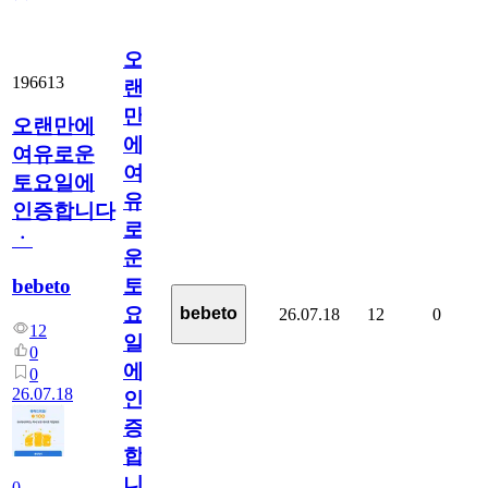
오
196613
랜
만
오랜만에
에
여유로운
여
토요일에
유
인증합니다
로
ㆍ
운
bebeto
토
요
bebeto
26.07.18
12
0
12
일
0
에
0
26.07.18
인
증
합
니
0