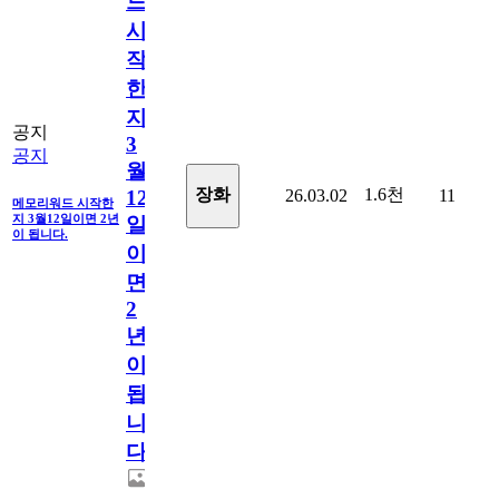
드
시
작
한
지
공지
3
공지
월
1.6천
장화
26.03.02
11
12
메모리워드 시작한
지 3월12일이면 2년
일
이 됩니다.
이
면
2
년
이
됩
니
다.