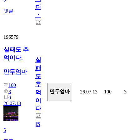
다
댓글
ㆍ
196579
실패도 추
억이다.
실
패
만두엄마
도
추
100
3
만두엄마
26.07.13
100
3
억
0
이
26.07.13
다.
[
5
]
5