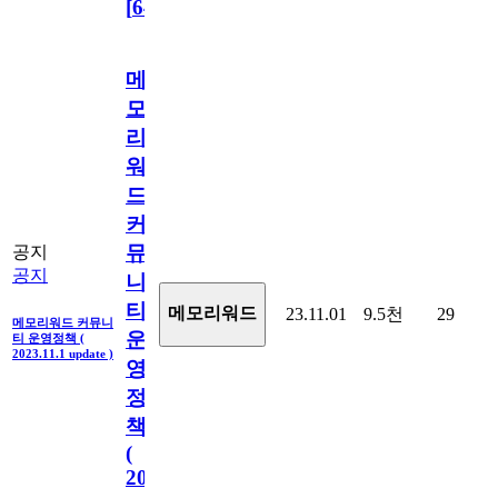
[
64
]
메
모
리
워
드
커
뮤
공지
공지
니
티
메모리워드
23.11.01
9.5천
29
메모리워드 커뮤니
운
티 운영정책 (
2023.11.1 update )
영
정
책
(
2023.11.1