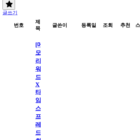
글쓰기
제
번호
글쓴이
등록일
조회
추천
목
[메
모
리
워
드
X
타
임
스
프
레
드]