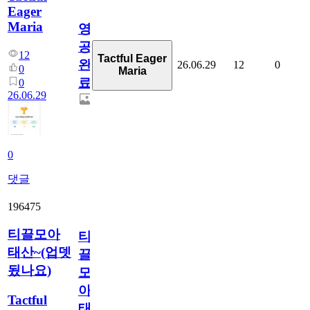
Eager
Maria
영
공
12
Tactful Eager
완
26.06.29
12
0
0
Maria
료
0
26.06.29
0
댓글
196475
티끌모아
티
태산~(업뎃
끌
됬나요)
모
아
Tactful
태