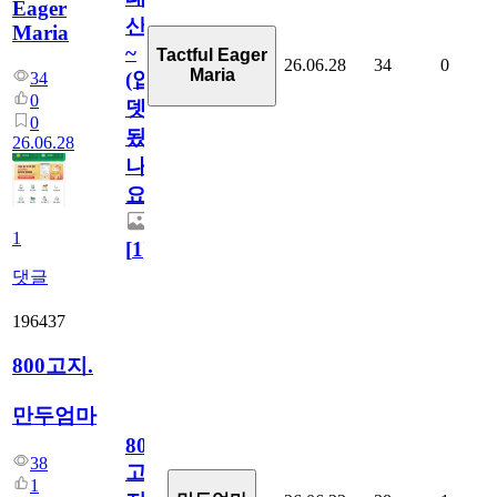
Eager
산
Maria
~
Tactful Eager
26.06.28
34
0
Maria
(업
34
0
뎃
0
됬
26.06.28
나
요)
1
[
1
]
댓글
196437
800고지.
만두엄마
800
38
고
1