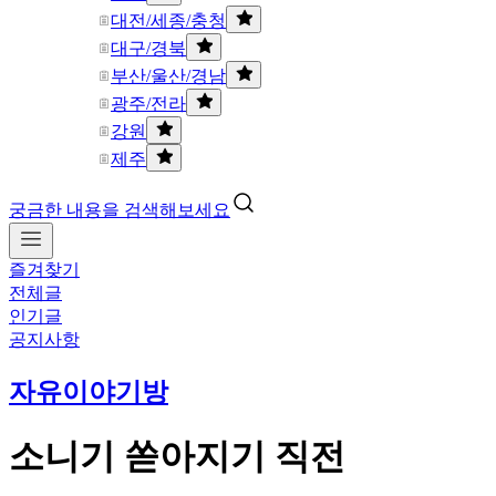
대전/세종/충청
대구/경북
부산/울산/경남
광주/전라
강원
제주
궁금한 내용을 검색해보세요
즐겨찾기
전체글
인기글
공지사항
자유이야기방
소니기 쏟아지기 직전