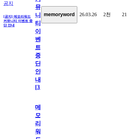
공지
뮤
26.03.26
2천
21
memoryword
니
[공지] 메모리워드
커뮤니티 이벤트 중
티
단 안내
이
벤
트
중
단
안
내
[
31
]
메
모
리
워