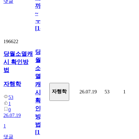
댓글
까
~
ㅜ
[
14
]
196622
당
당월소멸캐
월
시 확인방
소
법
멸
자행학
캐
자행학
26.07.19
53
1
시
53
확
1
인
0
26.07.19
방
법
1
[
1
]
댓글