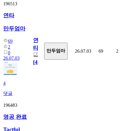
196513
연타
만두엄마
연
69
2
타
만두엄마
26.07.03
69
2
0
26.07.03
[
4
]
4
댓글
196483
영공 완료
Tactful