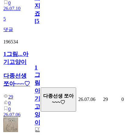
0
지
26.07.10
죠.?
5
[
5
]
댓글
196534
1그림...아
기고양이
1
그
다종선생
림...
쪼아~~~♡
아
다종선생 쪼아
29
기
26.07.06
29
0
~~~♡
0
고
0
양
26.07.06
이