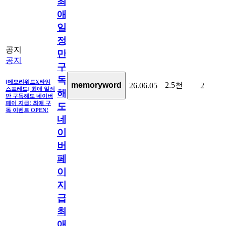
최
애
일
정
공지
만
공지
구
독
[메모리워드X타임
2.5천
memoryword
26.06.05
2
스프레드] 최애 일정
해
만 구독해도 네이버
페이 지급! 최애 구
도
독 이벤트 OPEN!
네
이
버
페
이
지
급!
최
애