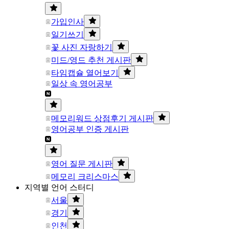
가입인사
일기쓰기
꽃 사진 자랑하기
미드/영드 추천 게시판
타임캡슐 열어보기
일상 속 영어공부
메모리워드 상점후기 게시판
영어공부 인증 게시판
영어 질문 게시판
메모리 크리스마스
지역별 언어 스터디
서울
경기
인천