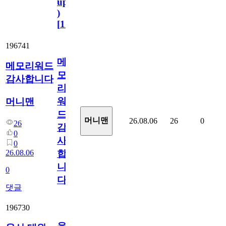
update
)
[
110
]
196741
메
메모리워드
모
감사합니다
리
워
머니맨
드
머니맨
26.08.06
26
0
26
감
0
사
0
26.08.06
합
니
0
다
댓글
196730