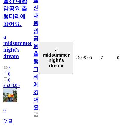
울
울산 대왕
산
암공원 출
대
렁다리에
왕
갔어요.
암
a
공
midsummer
원
night's
a
출
midsummer
dream
26.08.05
7
0
night's
렁
dream
7
다
0
리
0
에
26.08.05
갔
어
요.
0
댓글