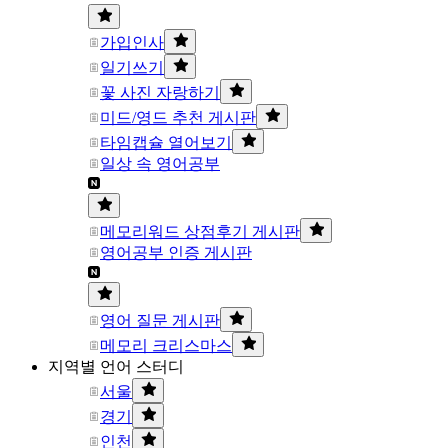
가입인사
일기쓰기
꽃 사진 자랑하기
미드/영드 추천 게시판
타임캡슐 열어보기
일상 속 영어공부
메모리워드 상점후기 게시판
영어공부 인증 게시판
영어 질문 게시판
메모리 크리스마스
지역별 언어 스터디
서울
경기
인천