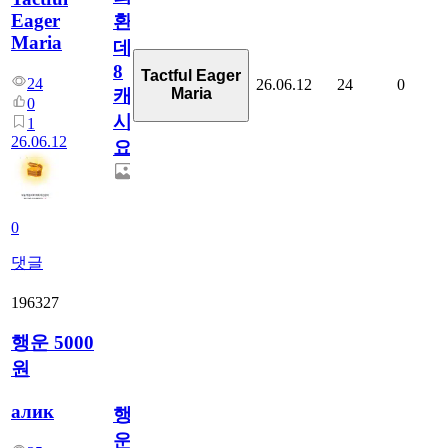
Eager
환
Maria
데
8
Tactful Eager
24
26.06.12
24
0
Maria
캐
0
시
1
26.06.12
요??
0
댓글
196327
행운 5000
원
алик
행
운