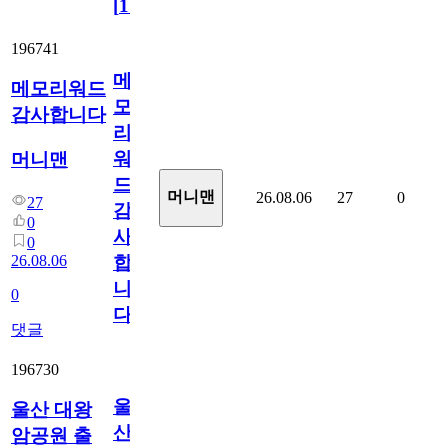
[
110
]
196741
메
메모리워드
모
감사합니다
리
워
머니맨
드
머니맨
26.08.06
27
0
27
감
0
사
0
26.08.06
합
니
0
다
댓글
196730
울
울산 대왕
산
암공원 출