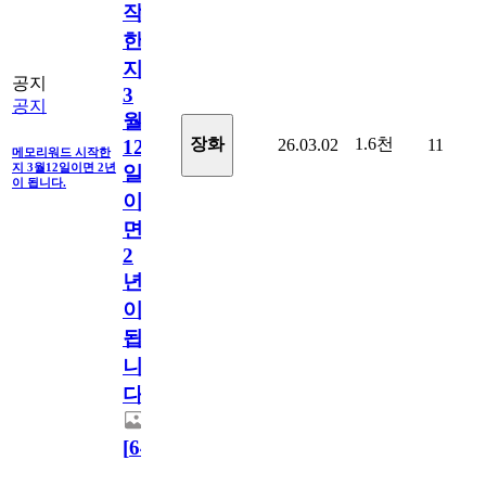
작
한
지
공지
3
공지
월
1.6천
장화
26.03.02
11
12
메모리워드 시작한
지 3월12일이면 2년
일
이 됩니다.
이
면
2
년
이
됩
니
다.
[
64
]