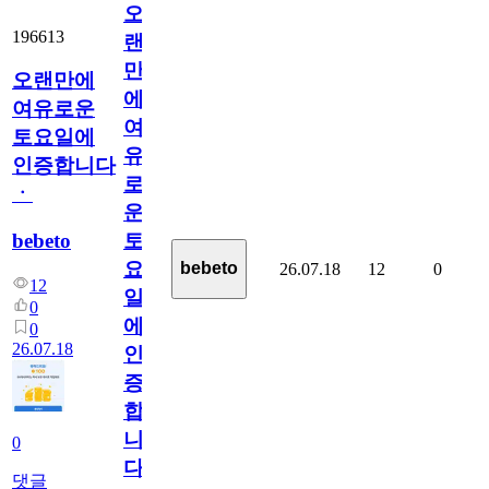
오
196613
랜
만
오랜만에
에
여유로운
여
토요일에
유
인증합니다
로
ㆍ
운
bebeto
토
요
bebeto
26.07.18
12
0
12
일
0
에
0
26.07.18
인
증
합
니
0
다
댓글