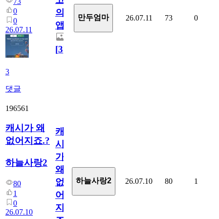
73
0
의
만두엄마
26.07.11
73
0
0
앱.
26.07.11
[
3
]
3
댓글
196561
캐시가 왜
캐
없어지죠.?
시
가
하늘사랑2
왜
하늘사랑2
26.07.10
80
1
없
80
1
어
0
지
26.07.10