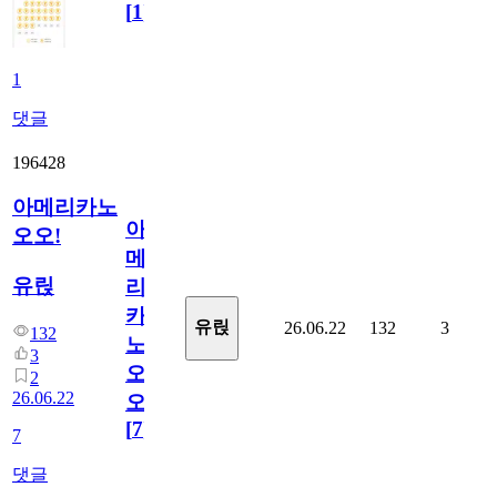
[
1
]
1
댓글
196428
아메리카노
아
오오!
메
유릱
리
카
유릱
26.06.22
132
3
132
노
3
오
2
26.06.22
오!
[
7
]
7
댓글