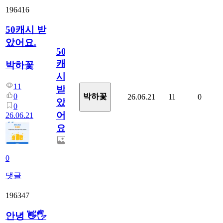
196416
50캐시 받
았어요.
50
캐
박하꽃
시
11
받
0
박하꽃
26.06.21
11
0
았
0
어
26.06.21
요.
0
댓글
196347
안녕 👋🖐