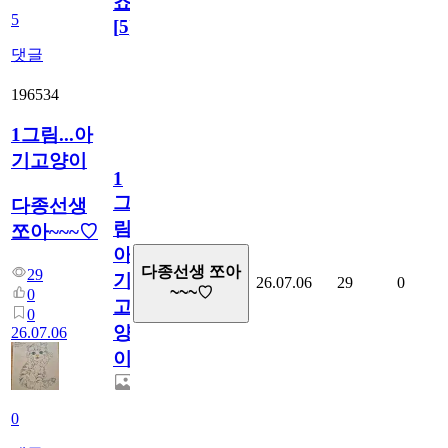
죠.?
5
[
5
]
댓글
196534
1그림...아
기고양이
1
그
다종선생
림...
쪼아~~~♡
아
다종선생 쪼아
29
기
26.07.06
29
0
~~~♡
0
고
0
양
26.07.06
이
0