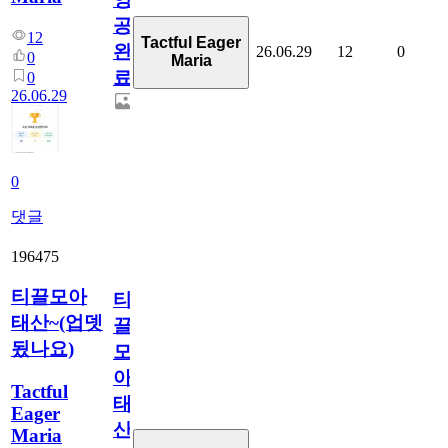
공
12
Tactful Eager
완
26.06.29
12
0
0
Maria
료
0
26.06.29
0
댓글
196475
티끌모아
티
태산~(업뎃
끌
됬나요)
모
아
Tactful
태
Eager
산
Maria