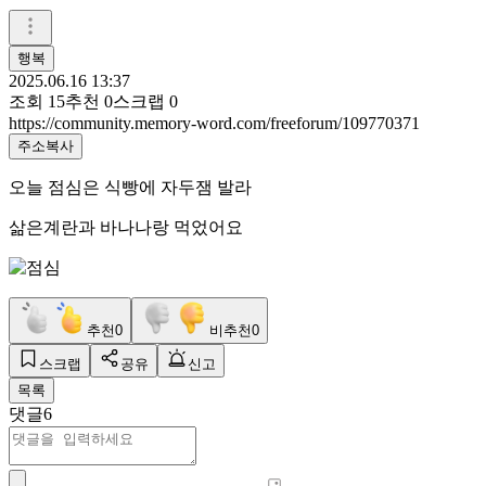
행복
2025.06.16 13:37
조회
15
추천
0
스크랩
0
https://community.memory-word.com/freeforum/109770371
주소복사
오늘 점심은 식빵에 자두잼 발라
삶은계란과 바나나랑 먹었어요
추천
0
비추천
0
스크랩
공유
신고
목록
댓글
6