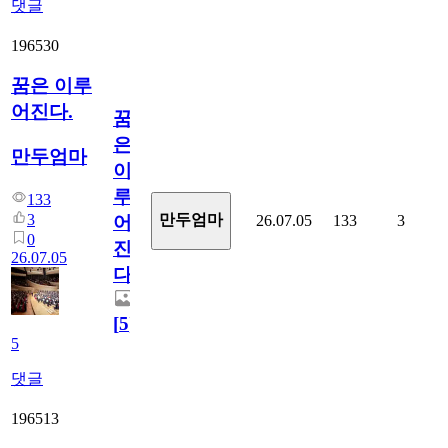
댓글
196530
꿈은 이루
어진다.
꿈
은
만두엄마
이
루
133
3
만두엄마
26.07.05
133
3
어
0
진
26.07.05
다.
[
5
]
5
댓글
196513