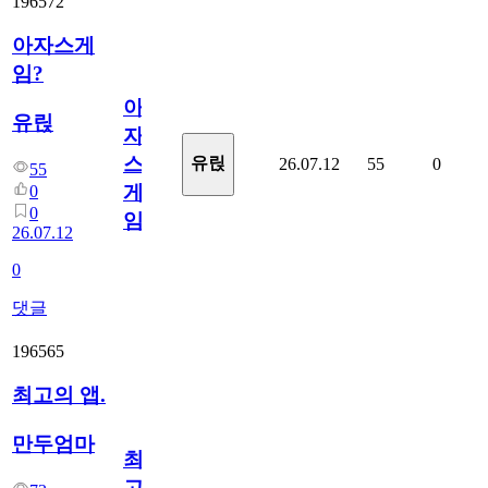
196572
아자스게
임?
아
유릱
자
스
유릱
26.07.12
55
0
55
게
0
0
임?
26.07.12
0
댓글
196565
최고의 앱.
만두엄마
최
고