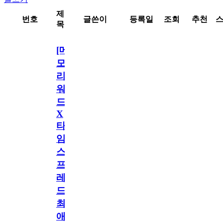
제
번호
글쓴이
등록일
조회
추천
목
[메
모
리
워
드
X
타
임
스
프
레
드]
최
애