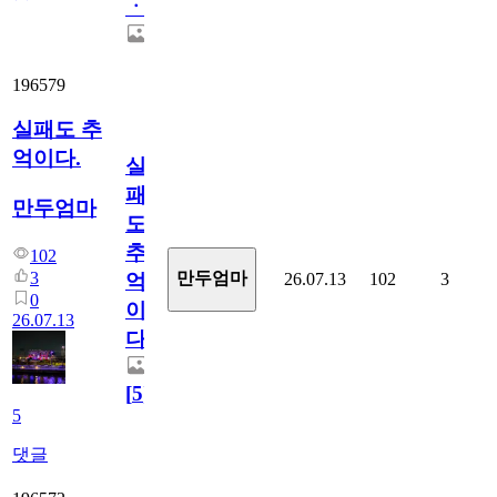
ㆍ
196579
실패도 추
억이다.
실
패
만두엄마
도
추
102
3
만두엄마
26.07.13
102
3
억
0
이
26.07.13
다.
[
5
]
5
댓글