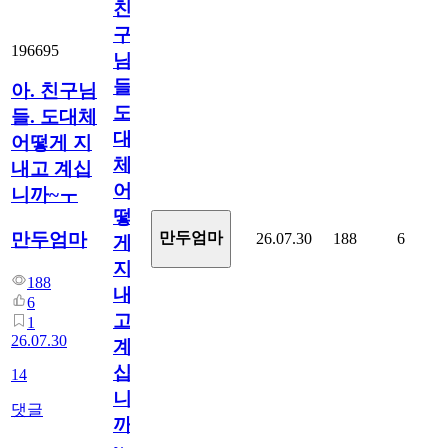
친
구
196695
님
들.
아. 친구님
도
들. 도대체
대
어떻게 지
체
내고 계십
어
니까~ㅜ
떻
만두엄마
만두엄마
26.07.30
188
6
게
지
188
내
6
고
1
26.07.30
계
십
14
니
댓글
까