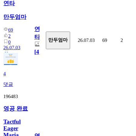
연타
만두엄마
연
69
2
타
만두엄마
26.07.03
69
2
0
26.07.03
[
4
]
4
댓글
196483
영공 완료
Tactful
Eager
Maria
영