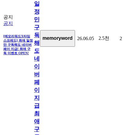
일
정
공지
만
공지
구
독
[메모리워드X타임
2.5천
memoryword
26.06.05
2
스프레드] 최애 일정
해
만 구독해도 네이버
페이 지급! 최애 구
도
독 이벤트 OPEN!
네
이
버
페
이
지
급!
최
애
구