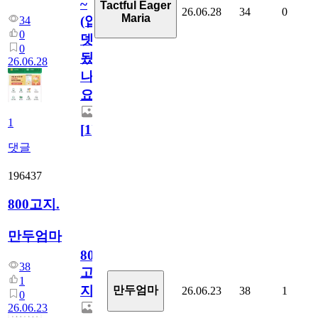
~
Tactful Eager
26.06.28
34
0
Maria
(업
34
0
뎃
0
됬
26.06.28
나
요)
1
[
1
]
댓글
196437
800고지.
만두엄마
800
38
고
1
지.
만두엄마
26.06.23
38
1
0
26.06.23