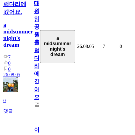
대
렁다리에
왕
갔어요.
암
a
공
midsummer
원
night's
a
출
midsummer
dream
26.08.05
7
0
night's
렁
dream
7
다
0
리
0
에
26.08.05
갔
어
요.
0
댓글
아.