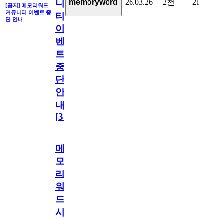
26.03.26
2천
21
memoryword
니
[공지] 메모리워드
커뮤니티 이벤트 중
티
단 안내
이
벤
트
중
단
안
내
[
31
]
메
모
리
워
드
시