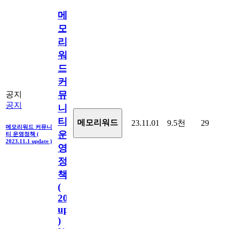
메
모
리
워
드
커
뮤
공지
공지
니
티
메모리워드
23.11.01
9.5천
29
메모리워드 커뮤니
운
티 운영정책 (
2023.11.1 update )
영
정
책
(
2023.11.1
update
)