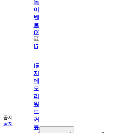
독
이
벤
트
OPEN!
[
5
]
[공
지]
메
모
리
워
드
공지
커
공지
뮤