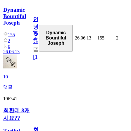
Dynamic
Bountiful
안
Joseph
녕
Dynamic
👋
155
26.06.13
155
2
Bountiful
2
🖐
Joseph
0
26.06.13
[
10
]
10
댓글
196341
회환데 8캐
시요??
회
Tactful