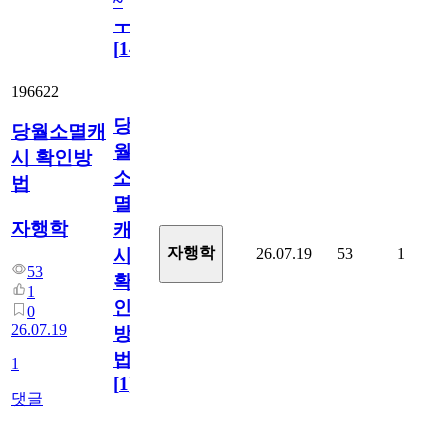
~
ㅜ
[
14
]
196622
당
당월소멸캐
월
시 확인방
소
법
멸
자행학
캐
자행학
26.07.19
53
1
시
53
확
1
인
0
26.07.19
방
법
1
[
1
]
댓글