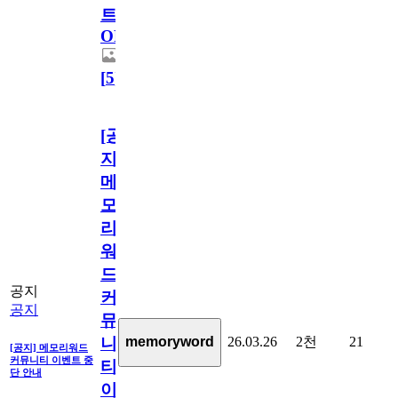
트
OPEN!
[
5
]
[공
지]
메
모
리
워
드
공지
커
공지
뮤
26.03.26
2천
21
memoryword
니
[공지] 메모리워드
커뮤니티 이벤트 중
티
단 안내
이