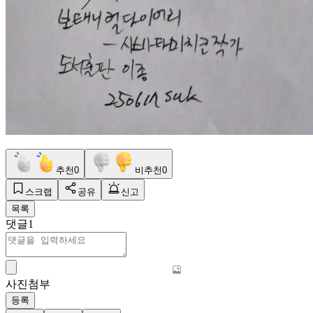
추천
0
비추천
0
스크랩
공유
신고
목록
댓글
1
사진첨부
등록