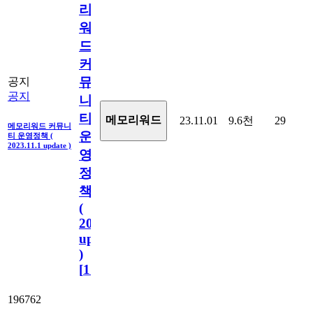
리
워
드
커
뮤
공지
공지
니
티
메모리워드
23.11.01
9.6천
29
메모리워드 커뮤니
운
티 운영정책 (
2023.11.1 update )
영
정
책
(
2023.11.1
update
)
[
110
]
196762