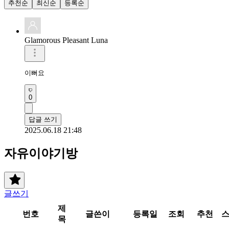
추천순
최신순
등록순
Glamorous Pleasant Luna
이뻐요 
0
답글 쓰기
2025.06.18 21:48
자유이야기방
글쓰기
제
번호
글쓴이
등록일
조회
추천
목