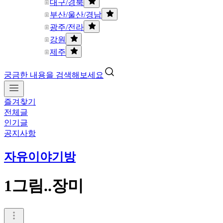
대구/경북
부산/울산/경남
광주/전라
강원
제주
궁금한 내용을 검색해보세요
즐겨찾기
전체글
인기글
공지사항
자유이야기방
1그림..장미