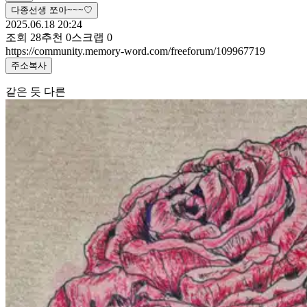
다종선생 쪼아~~~♡
2025.06.18 20:24
조회
28
추천
0
스크랩
0
https://community.memory-word.com/freeforum/109967719
주소복사
같은 듯 다른