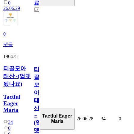
료
0
26.06.29
0
댓글
196475
티끌모아
티
태산~(업뎃
끌
됬나요)
모
아
Tactful
태
Eager
산
Maria
~
Tactful Eager
26.06.28
34
0
Maria
(업
34
0
뎃