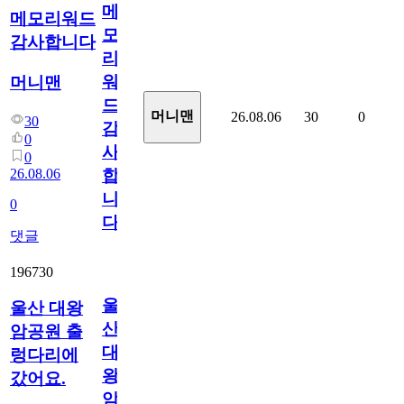
메
메모리워드
모
감사합니다
리
워
머니맨
드
머니맨
26.08.06
30
0
30
감
0
사
0
26.08.06
합
니
0
다
댓글
196730
울
울산 대왕
산
암공원 출
대
렁다리에
왕
갔어요.
암