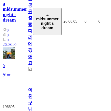
a
공
midsummer
원
night's
a
출
midsummer
dream
26.08.05
8
0
night's
렁
dream
8
다
0
리
0
에
26.08.05
갔
어
요.
0
댓글
아.
친
구
196695
님