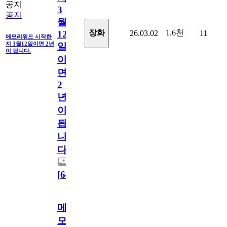
공지
3
공지
월
1.6천
장화
26.03.02
11
12
메모리워드 시작한
지 3월12일이면 2년
일
이 됩니다.
이
면
2
년
이
됩
니
다.
[
64
]
메
모