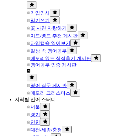
가입인사
일기쓰기
꽃 사진 자랑하기
미드/영드 추천 게시판
타임캡슐 열어보기
일상 속 영어공부
메모리워드 상점후기 게시판
영어공부 인증 게시판
영어 질문 게시판
메모리 크리스마스
지역별 언어 스터디
서울
경기
인천
대전/세종/충청