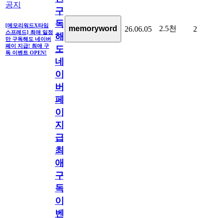
공지
구
독
[메모리워드X타임
2.5천
memoryword
26.06.05
2
스프레드] 최애 일정
해
만 구독해도 네이버
페이 지급! 최애 구
도
독 이벤트 OPEN!
네
이
버
페
이
지
급!
최
애
구
독
이
벤