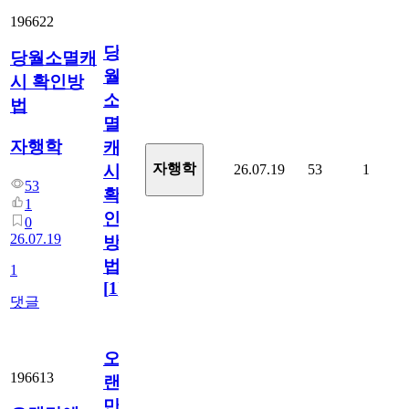
196622
당
당월소멸캐
월
시 확인방
소
법
멸
자행학
캐
자행학
26.07.19
53
1
시
53
확
1
인
0
26.07.19
방
법
1
[
1
]
댓글
오
196613
랜
만