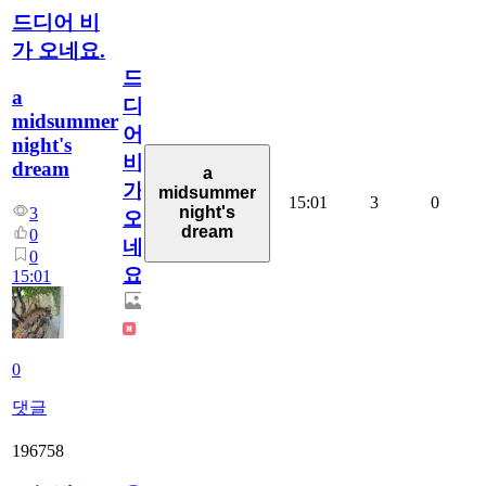
드디어 비
가 오네요.
드
a
디
midsummer
어
night's
비
dream
a
가
midsummer
15:01
3
0
night's
3
오
dream
0
네
0
요.
15:01
0
댓글
196758