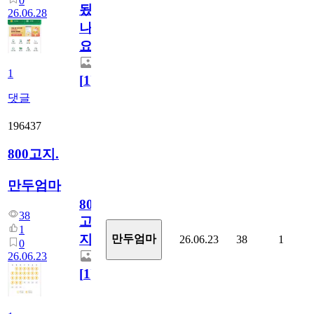
0
됬
26.06.28
나
요)
1
[
1
]
댓글
196437
800고지.
만두엄마
800
38
고
1
지.
만두엄마
26.06.23
38
1
0
26.06.23
[
1
]