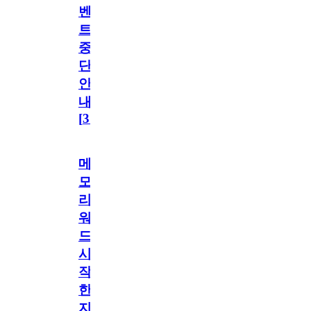
벤
트
중
단
안
내
[
31
]
메
모
리
워
드
시
작
한
지