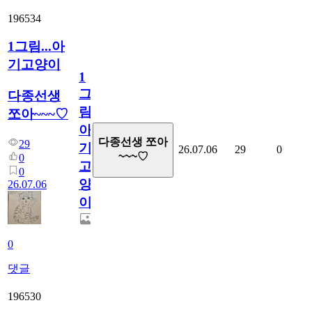
196534
1그림...아
기고양이
1
그
다종선생
림...
쪼아~~~♡
아
다종선생 쪼아
29
기
26.07.06
29
0
~~~♡
0
고
0
양
26.07.06
이
0
댓글
196530