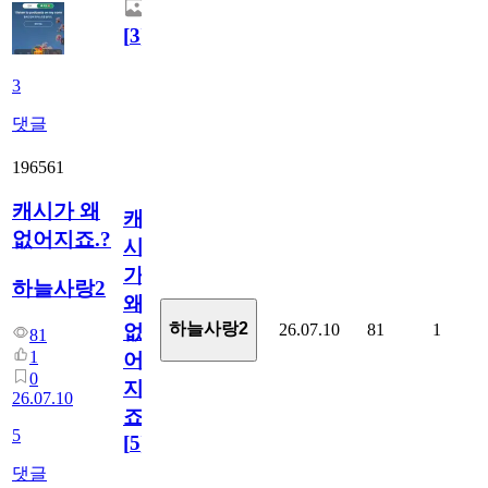
[
3
]
3
댓글
196561
캐시가 왜
캐
없어지죠.?
시
가
하늘사랑2
왜
하늘사랑2
26.07.10
81
1
없
81
1
어
0
지
26.07.10
죠.?
5
[
5
]
댓글