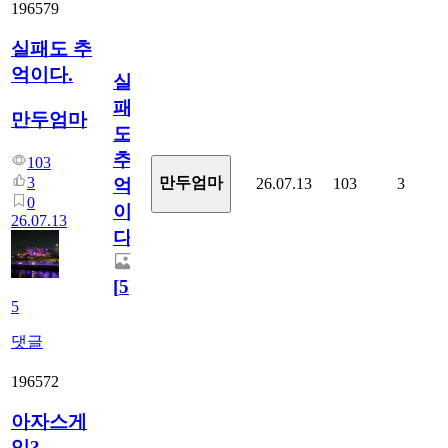
196579
실패도 추
억이다.
실
패
만두엄마
도
추
103
3
만두엄마
26.07.13
103
3
억
0
이
26.07.13
다.
[
5
]
5
댓글
196572
아자스게
임?