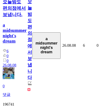
오
오늘밤도
늘
편의점에서
밤
보냅니다.
도
a
편
midsummer
의
night's
a
점
dream
midsummer
26.08.08
6
0
에
night's
6
서
dream
0
보
0
냅
26.08.08
니
다.
0
댓글
196741