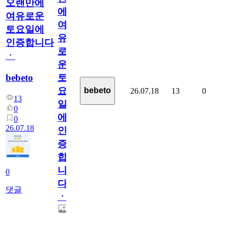
오랜만에
에
여유로운
여
토요일에
유
인증합니다
로
ㆍ
운
bebeto
토
요
bebeto
26.07.18
13
0
13
일
0
에
0
26.07.18
인
증
합
니
0
다
댓글
ㆍ