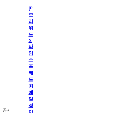
[메
모
리
워
드
X
타
임
스
프
레
드]
최
애
일
정
공지
만