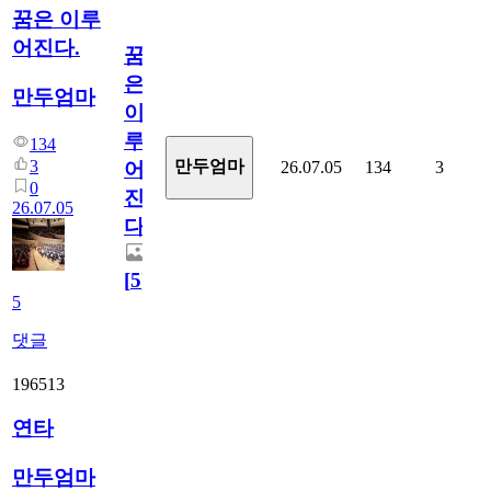
꿈은 이루
어진다.
꿈
은
만두엄마
이
루
134
3
만두엄마
26.07.05
134
3
어
0
진
26.07.05
다.
[
5
]
5
댓글
196513
연타
만두엄마