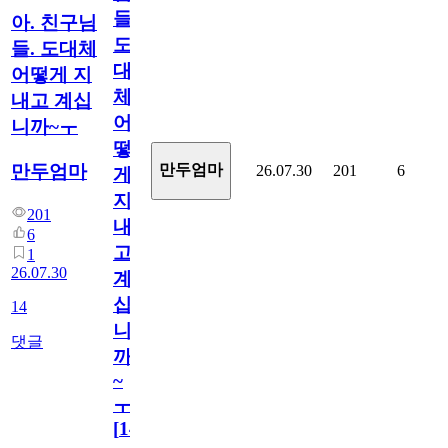
들.
아. 친구님
도
들. 도대체
대
어떻게 지
체
내고 계십
어
니까~ㅜ
떻
만두엄마
만두엄마
26.07.30
201
6
게
지
201
내
6
고
1
26.07.30
계
십
14
니
댓글
까
~
ㅜ
[
14
]