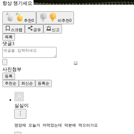
항상 챙기세요
추천
0
비추천
0
스크랩
공유
신고
목록
댓글
3
사진첨부
등록
추천순
최신순
등록순
실실이
영양제 오늘거 까먹었는데 덕분에 먹으러가요