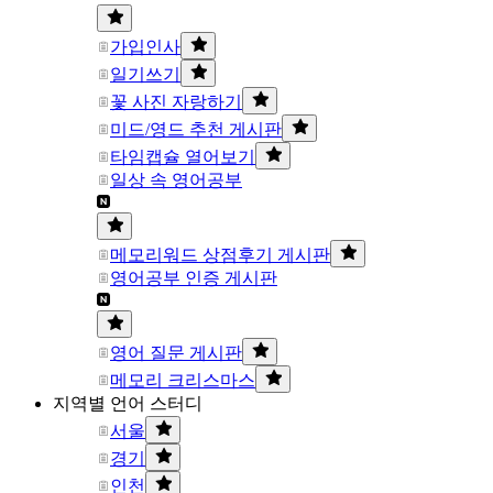
가입인사
일기쓰기
꽃 사진 자랑하기
미드/영드 추천 게시판
타임캡슐 열어보기
일상 속 영어공부
메모리워드 상점후기 게시판
영어공부 인증 게시판
영어 질문 게시판
메모리 크리스마스
지역별 언어 스터디
서울
경기
인천