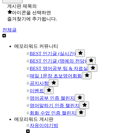
게시판 제목의
아이콘을 선택하면
즐겨찾기에 추가됩니다.
전체글
메모리워드 커뮤니티
BEST 인기글 (실시간)
BEST 인기글 (명예의 전당)
BEST 영어공부 팁 & 자료실
매일 1문장 초보영어회화
공지사항
이벤트
영어공부 인증 챌린지
영어말하기 인증 챌린지
회화 수업 인증 챌린지
메모리워드 게시판
자유이야기방