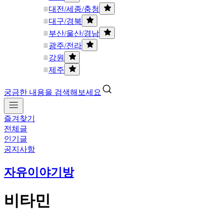
대전/세종/충청
대구/경북
부산/울산/경남
광주/전라
강원
제주
궁금한 내용을 검색해보세요
즐겨찾기
전체글
인기글
공지사항
자유이야기방
비타민