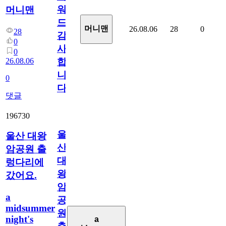
워
머니맨
드
머니맨
26.08.06
28
0
28
감
0
사
0
26.08.06
합
니
0
다
댓글
196730
울
울산 대왕
산
암공원 출
대
렁다리에
왕
갔어요.
암
a
공
midsummer
원
night's
a