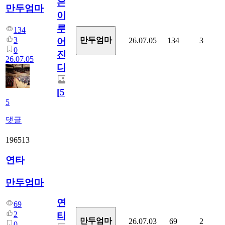
은
만두엄마
이
루
134
3
만두엄마
26.07.05
134
3
어
0
진
26.07.05
다.
[
5
]
5
댓글
196513
연타
만두엄마
연
69
2
타
만두엄마
26.07.03
69
2
0