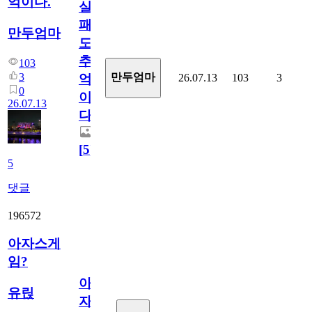
억이다.
실
패
만두엄마
도
추
103
3
만두엄마
26.07.13
103
3
억
0
이
26.07.13
다.
[
5
]
5
댓글
196572
아자스게
임?
아
유릱
자