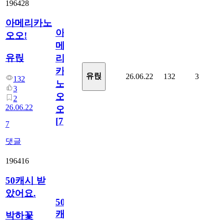
196428
아메리카노
아
오오!
메
유릱
리
카
유릱
26.06.22
132
3
132
노
3
오
2
26.06.22
오!
[
7
]
7
댓글
196416
50캐시 받
았어요.
50
캐
박하꽃