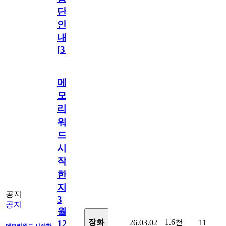
단
안
내
[
31
]
메
모
리
워
드
시
작
한
지
공지
3
공지
월
1.6천
장화
26.03.02
11
12
메모리워드 시작한