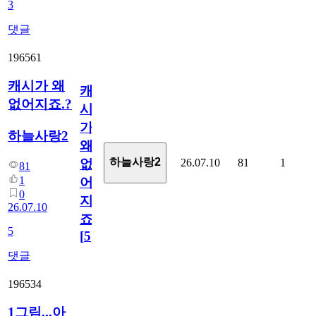
3
댓글
196561
캐시가 왜
캐
없어지죠.?
시
가
하늘사랑2
왜
하늘사랑2
26.07.10
81
1
없
81
1
어
0
지
26.07.10
죠.?
5
[
5
]
댓글
196534
1그림...아