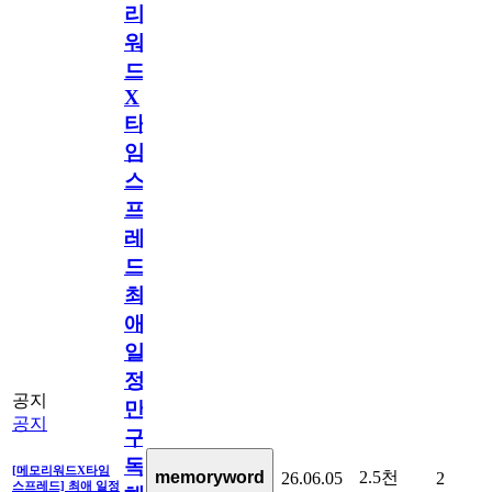
리
워
드
X
타
임
스
프
레
드]
최
애
일
정
공지
만
공지
구
독
[메모리워드X타임
2.5천
memoryword
26.06.05
2
스프레드] 최애 일정