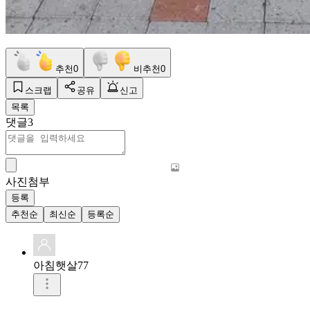
추천
0
비추천
0
스크랩
공유
신고
목록
댓글
3
사진첨부
등록
추천순
최신순
등록순
아침햇살77