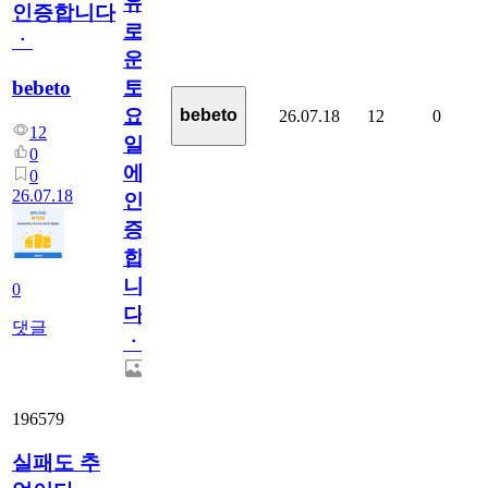
유
인증합니다
로
ㆍ
운
bebeto
토
요
bebeto
26.07.18
12
0
12
일
0
에
0
26.07.18
인
증
합
니
0
다
댓글
ㆍ
196579
실패도 추