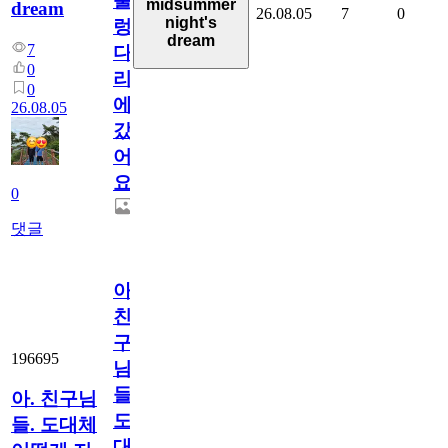
출
midsummer
dream
26.08.05
7
0
night's
렁
dream
7
다
0
리
0
에
26.08.05
갔
어
요.
0
댓글
아.
친
구
196695
님
들.
아. 친구님
도
들. 도대체
대