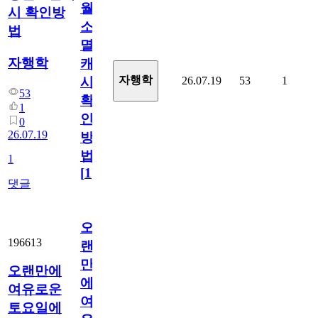
월
시 확인방
소
법
멸
자행학
캐
자행학
26.07.19
53
1
시
53
확
1
인
0
26.07.19
방
법
1
[
1
]
댓글
오
196613
랜
만
오랜만에
에
여유로운
여
토요일에