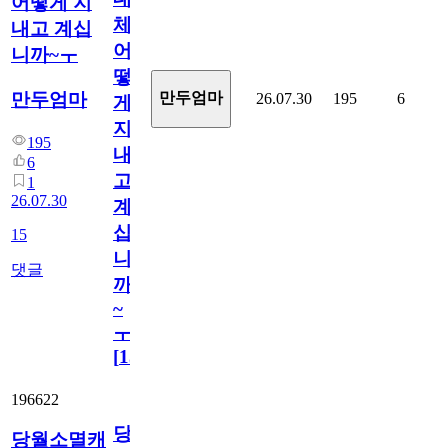
어떻게 지
체
내고 계십
어
니까~ㅜ
떻
만두엄마
만두엄마
26.07.30
195
6
게
지
195
내
6
고
1
26.07.30
계
십
15
니
댓글
까
~
ㅜ
[
15
]
196622
당
당월소멸캐