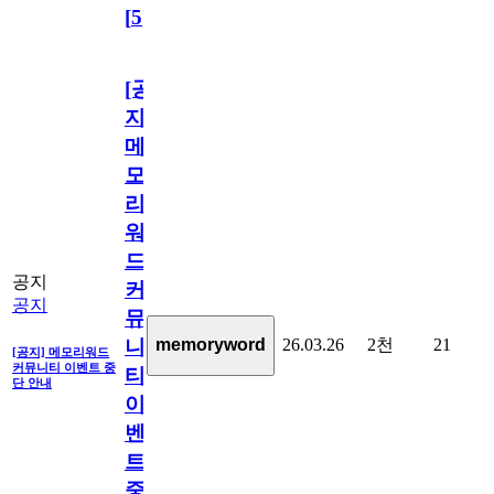
[
5
]
[공
지]
메
모
리
워
드
공지
커
공지
뮤
26.03.26
2천
21
memoryword
니
[공지] 메모리워드
커뮤니티 이벤트 중
티
단 안내
이
벤
트
중