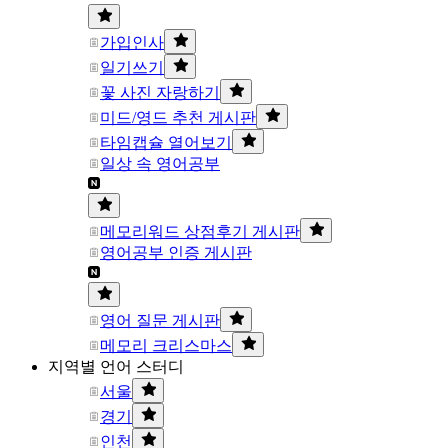
가입인사
일기쓰기
꽃 사진 자랑하기
미드/영드 추천 게시판
타임캡슐 열어보기
일상 속 영어공부
메모리워드 상점후기 게시판
영어공부 인증 게시판
영어 질문 게시판
메모리 크리스마스
지역별 언어 스터디
서울
경기
인천