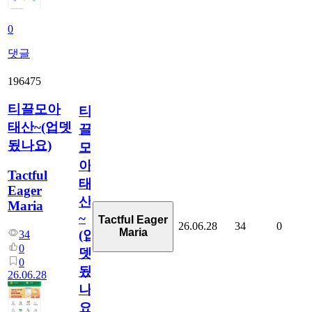
0
댓글
196475
티끌모아
티
태산~(업뎃
끌
됬나요)
모
아
Tactful
태
Eager
산
Maria
~
Tactful Eager
26.06.28
34
0
Maria
(업
34
0
뎃
0
됬
26.06.28
나
요)