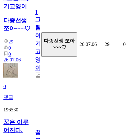
기고양이
1
그
다종선생
림...
쪼아~~~♡
아
다종선생 쪼아
29
기
26.07.06
29
0
~~~♡
0
고
0
양
26.07.06
이
0
댓글
196530
꿈은 이루
어진다.
꿈