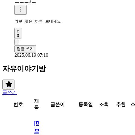
ㅡㅡㅡ3ㅡ
기분 좋은 하루 보내세요.
0
답글 쓰기
2025.06.19 07:10
자유이야기방
글쓰기
제
번호
글쓴이
등록일
조회
추천
목
[메
모