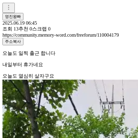
영진왕빠
2025.06.19 06:45
조회
13
추천
0
스크랩
0
https://community.memory-word.com/freeforum/110004179
주소복사
오늘도 일찍 출근 합니다
내일부터 휴가네요
오늘도 열심히 살자구요