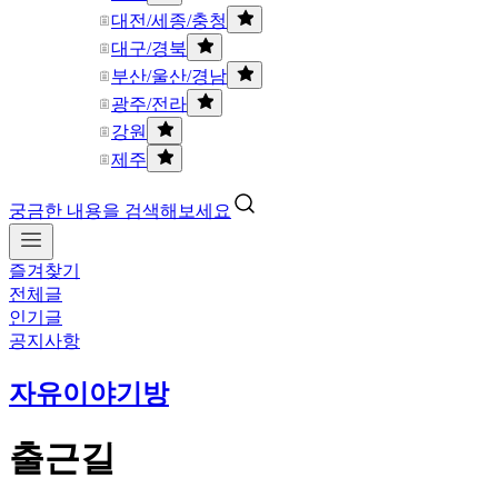
대전/세종/충청
대구/경북
부산/울산/경남
광주/전라
강원
제주
궁금한 내용을 검색해보세요
즐겨찾기
전체글
인기글
공지사항
자유이야기방
출근길