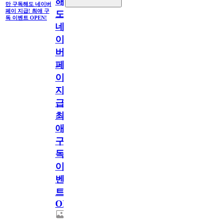
해
만 구독해도 네이버
페이 지급! 최애 구
도
독 이벤트 OPEN!
네
이
버
페
이
지
급!
최
애
구
독
이
벤
트
OPEN!