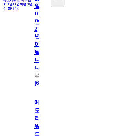
지 3월12일이면 2년
일
이 됩니다.
이
면
2
년
이
됩
니
다.
[
64
]
메
모
리
워
드