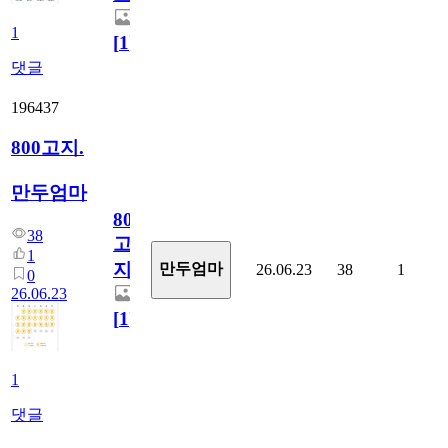
1
[
1
]
댓글
196437
800고지.
만두엄마
800
38
고
1
지.
만두엄마
26.06.23
38
1
0
26.06.23
[
1
]
1
댓글