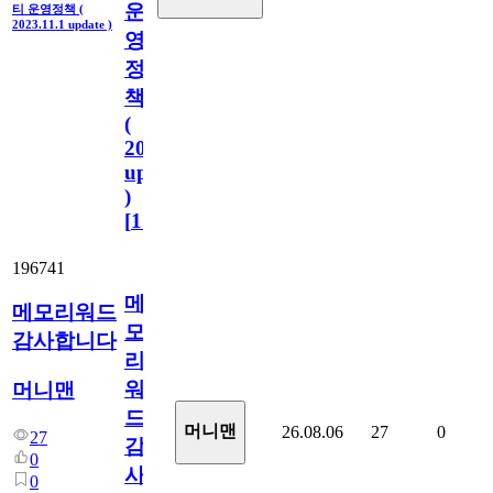
운
티 운영정책 (
2023.11.1 update )
영
정
책
(
2023.11.1
update
)
[
110
]
196741
메
메모리워드
모
감사합니다
리
워
머니맨
드
머니맨
26.08.06
27
0
27
감
0
사
0