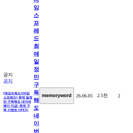
임
스
프
레
드]
최
애
일
정
공지
만
공지
구
독
[메모리워드X타임
2.5천
memoryword
26.06.05
2
스프레드] 최애 일정
해
만 구독해도 네이버
페이 지급! 최애 구
도
독 이벤트 OPEN!
네
이
버