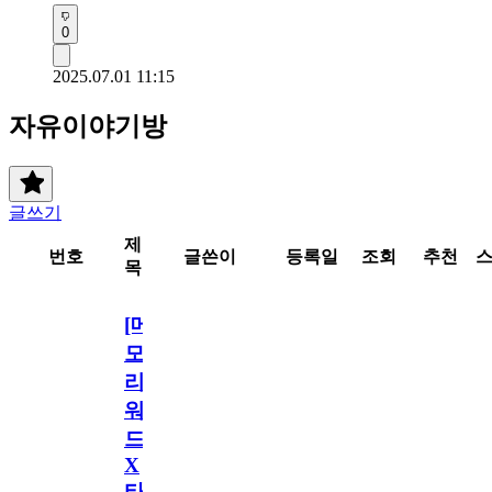
0
2025.07.01 11:15
자유이야기방
글쓰기
제
번호
글쓴이
등록일
조회
추천
목
[메
모
리
워
드
X
타