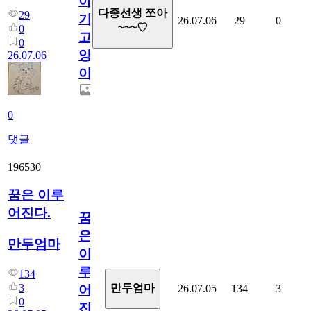
아
다종선생 쪼아
29
기
26.07.06
29
0
~~~♡
0
고
0
양
26.07.06
이
0
댓글
196530
꿈은 이루
어진다.
꿈
은
만두엄마
이
루
134
3
만두엄마
26.07.05
134
3
어
0
진