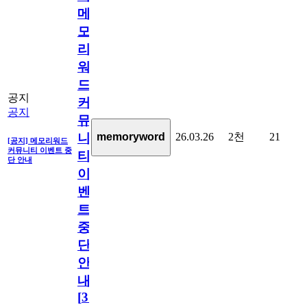
메
모
리
워
드
공지
커
공지
뮤
26.03.26
2천
21
memoryword
니
[공지] 메모리워드
커뮤니티 이벤트 중
티
단 안내
이
벤
트
중
단
안
내
[
31
]