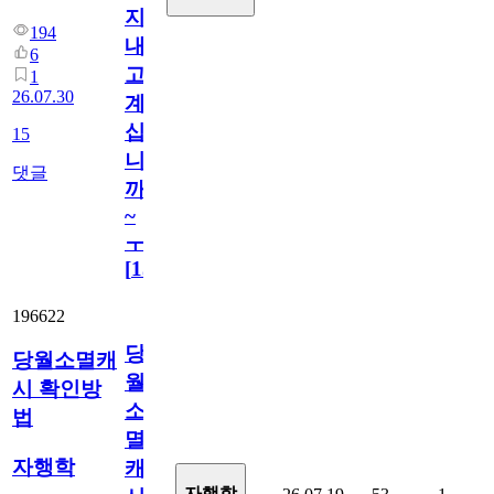
지
194
내
6
고
1
26.07.30
계
십
15
니
댓글
까
~
ㅜ
[
15
]
196622
당
당월소멸캐
월
시 확인방
소
법
멸
자행학
캐
자행학