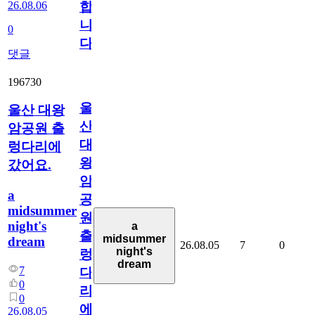
26.08.06
합
니
0
다
댓글
196730
울
울산 대왕
산
암공원 출
대
렁다리에
왕
갔어요.
암
a
공
midsummer
원
night's
a
출
midsummer
dream
26.08.05
7
0
night's
렁
dream
7
다
0
리
0
에
26.08.05