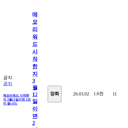
메
모
리
워
드
시
작
한
지
공지
3
공지
월
1.6천
장화
26.03.02
11
12
메모리워드 시작한
지 3월12일이면 2년
일
이 됩니다.
이
면
2