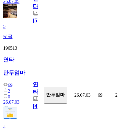
26.07.05
다.
[
5
]
5
댓글
196513
연타
만두엄마
연
69
2
타
만두엄마
26.07.03
69
2
0
26.07.03
[
4
]
4