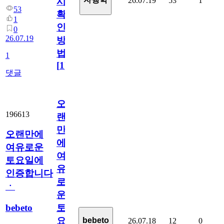
26.07.19
53
1
시
53
확
1
인
0
26.07.19
방
법
1
[
1
]
댓글
오
196613
랜
만
오랜만에
에
여유로운
여
토요일에
유
인증합니다
로
ㆍ
운
bebeto
토
요
bebeto
26.07.18
12
0