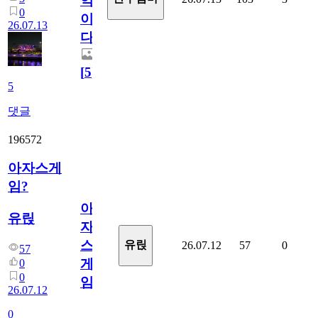
억
0
이
26.07.13
다.
[
5
]
5
댓글
196572
아자스게
임?
아
유릱
자
스
유릱
26.07.12
57
0
57
게
0
0
임?
26.07.12
0