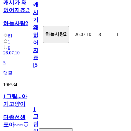
캐시가 왜
캐
없어지죠.?
시
가
하늘사랑2
왜
하늘사랑2
26.07.10
81
1
없
81
1
어
0
지
26.07.10
죠.?
5
[
5
]
댓글
196534
1그림...아
기고양이
1
그
다종선생
림...
쪼아~~~♡