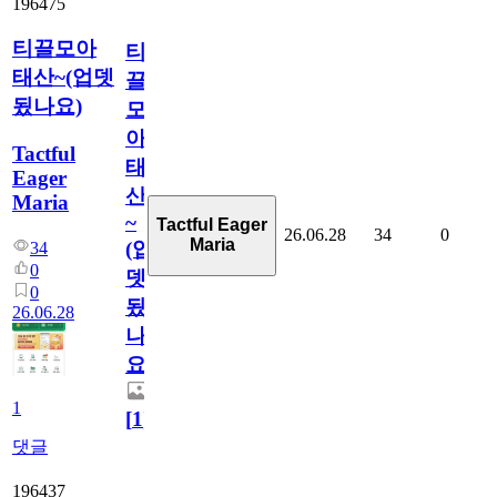
196475
티끌모아
티
태산~(업뎃
끌
됬나요)
모
아
Tactful
태
Eager
산
Maria
~
Tactful Eager
26.06.28
34
0
Maria
(업
34
0
뎃
0
됬
26.06.28
나
요)
1
[
1
]
댓글
196437