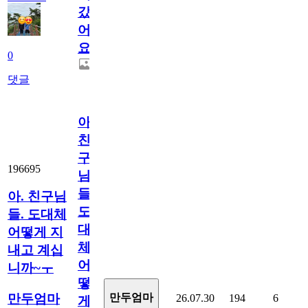
갔
어
요.
0
댓글
아.
친
구
196695
님
들.
아. 친구님
도
들. 도대체
대
어떻게 지
체
내고 계십
어
니까~ㅜ
떻
만두엄마
만두엄마
26.07.30
194
6
게