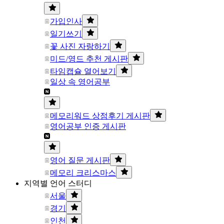
가입인사
일기쓰기
꽃 사진 자랑하기
미드/영드 추천 게시판
타임캡슐 열어보기
일상 속 영어공부
메모리워드 상점후기 게시판
영어공부 인증 게시판
영어 질문 게시판
메모리 크리스마스
지역별 언어 스터디
서울
경기
인천