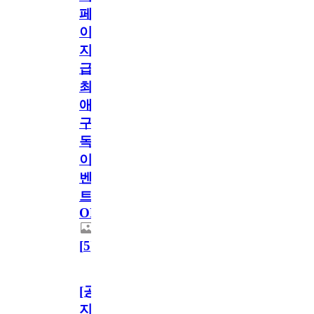
페
이
지
급!
최
애
구
독
이
벤
트
OPEN!
[
5
]
[공
지]