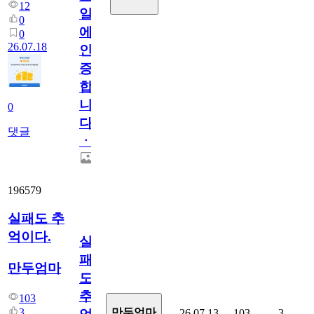
12
일
0
에
0
26.07.18
인
증
합
니
0
다
댓글
ㆍ
196579
실패도 추
억이다.
실
패
만두엄마
도
추
103
3
만두엄마
26.07.13
103
3