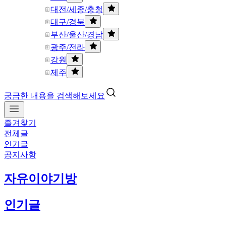
대전/세종/충청
대구/경북
부산/울산/경남
광주/전라
강원
제주
궁금한 내용을 검색해보세요
즐겨찾기
전체글
인기글
공지사항
자유이야기방
인기글