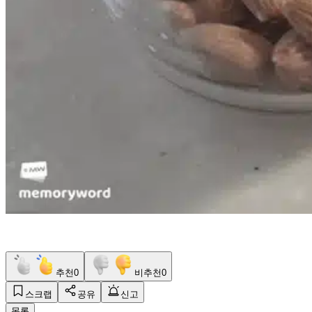
추천
0
비추천
0
스크랩
공유
신고
목록