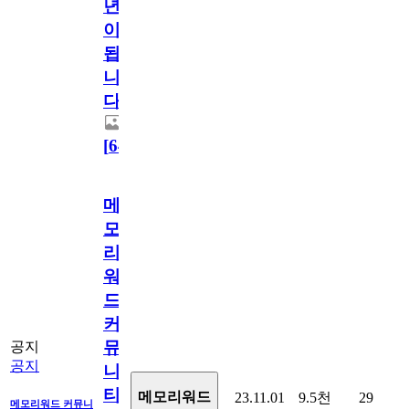
년
이
됩
니
다.
[
64
]
메
모
리
워
드
커
뮤
공지
공지
니
티
메모리워드
23.11.01
9.5천
29
메모리워드 커뮤니