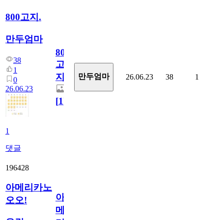
800고지.
만두엄마
800
38
고
1
지.
만두엄마
26.06.23
38
1
0
26.06.23
[
1
]
1
댓글
196428
아메리카노
아
오오!
메