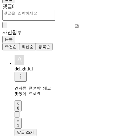
댓글
8
사진첨부
등록
추천순
최신순
등록순
delightful
견과류 챙겨야 돼요 

맛있게 드세요
0
1
답글 쓰기