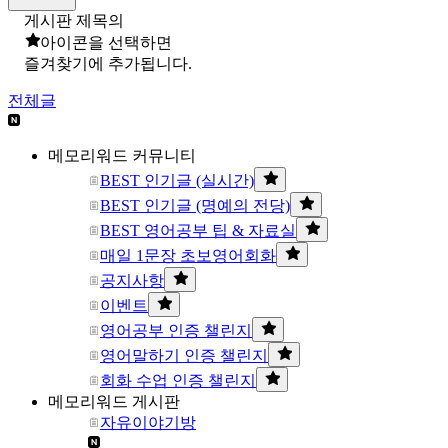
게시판 제목의
아이콘을 선택하면
즐겨찾기에 추가됩니다.
전체글
메모리워드 커뮤니티
BEST 인기글 (실시간)
BEST 인기글 (명예의 전당)
BEST 영어공부 팁 & 자료실
매일 1문장 초보영어회화
공지사항
이벤트
영어공부 인증 챌린지
영어말하기 인증 챌린지
회화 수업 인증 챌린지
메모리워드 게시판
자유이야기방