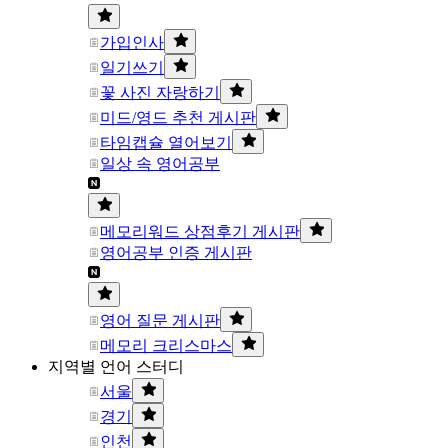
가입인사
일기쓰기
꽃 사진 자랑하기
미드/영드 추천 게시판
타임캡슐 열어보기
일상 속 영어공부
메모리워드 상점후기 게시판
영어공부 인증 게시판
영어 질문 게시판
메모리 크리스마스
지역별 언어 스터디
서울
경기
인천