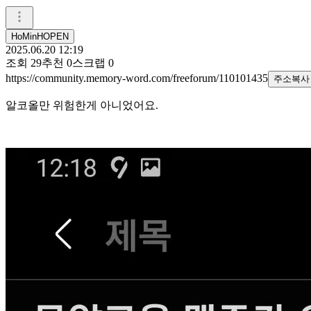
HoMinHOPEN
2025.06.20 12:19
조회
29
추천
0
스크랩
0
https://community.memory-word.com/freeforum/110101435
주소복사
알코올만 위험한게 아니었어요.