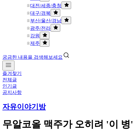
대전/세종/충청
대구/경북
부산/울산/경남
광주/전라
강원
제주
궁금한 내용을 검색해보세요
즐겨찾기
전체글
인기글
공지사항
자유이야기방
무알코올 맥주가 오히려 '이 병'