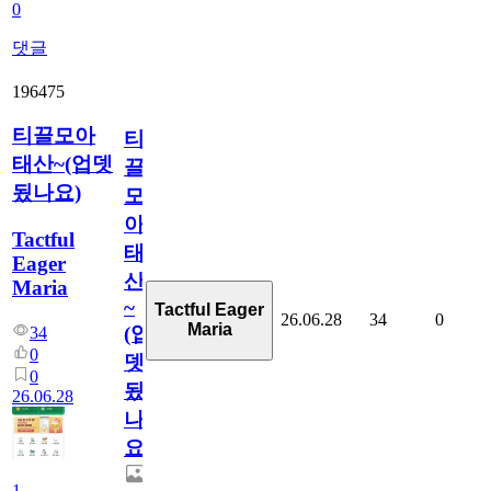
0
댓글
196475
티끌모아
티
태산~(업뎃
끌
됬나요)
모
아
Tactful
태
Eager
산
Maria
~
Tactful Eager
26.06.28
34
0
Maria
(업
34
0
뎃
0
됬
26.06.28
나
요)
1