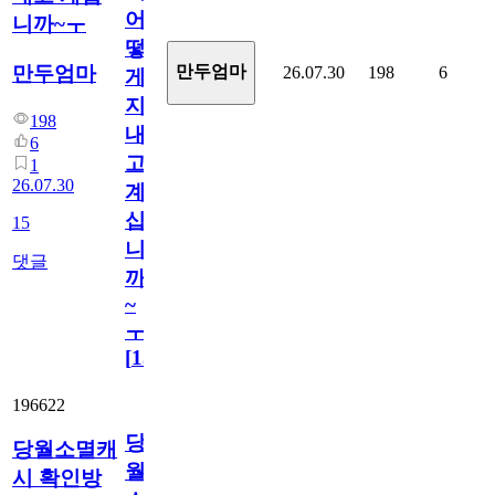
어
니까~ㅜ
떻
만두엄마
만두엄마
26.07.30
198
6
게
지
198
내
6
고
1
26.07.30
계
십
15
니
댓글
까
~
ㅜ
[
15
]
196622
당
당월소멸캐
월
시 확인방