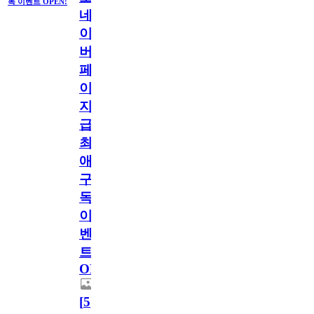
독 이벤트 OPEN!
네
이
버
페
이
지
급!
최
애
구
독
이
벤
트
OPEN!
[
5
]