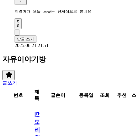
지역마다 오늘 노을은 전체적으로 붉네요
0
답글 쓰기
2025.06.21 21:51
자유이야기방
글쓰기
제
번호
글쓴이
등록일
조회
추천
목
[메
모
리