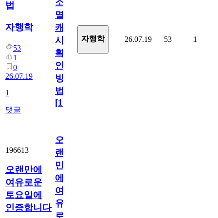
소
법
멸
자행학
캐
자행학
26.07.19
53
1
시
53
확
1
인
0
26.07.19
방
법
1
[
1
]
댓글
오
196613
랜
만
오랜만에
에
여유로운
여
토요일에
유
인증합니다
로