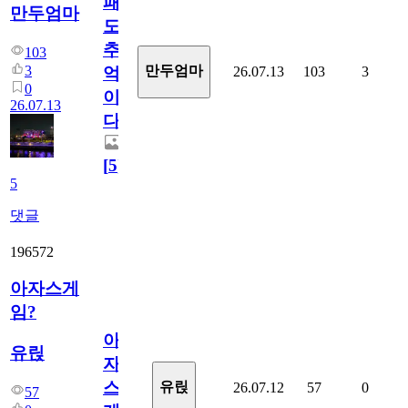
패
만두엄마
도
추
103
3
만두엄마
26.07.13
103
3
억
0
이
26.07.13
다.
[
5
]
5
댓글
196572
아자스게
임?
아
유릱
자
스
유릱
26.07.12
57
0
57