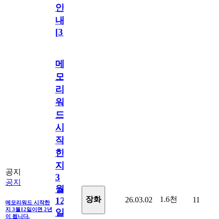
안
내
[
31
]
메
모
리
워
드
시
작
한
지
공지
3
공지
월
1.6천
장화
26.03.02
11
12
메모리워드 시작한
지 3월12일이면 2년
일
이 됩니다.