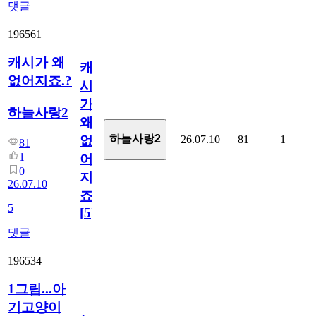
댓글
196561
캐시가 왜
캐
없어지죠.?
시
가
하늘사랑2
왜
하늘사랑2
26.07.10
81
1
없
81
1
어
0
지
26.07.10
죠.?
5
[
5
]
댓글
196534
1그림...아
기고양이