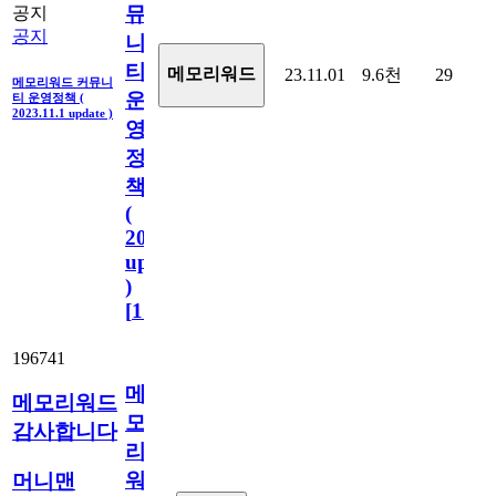
뮤
공지
공지
니
티
메모리워드
23.11.01
9.6천
29
메모리워드 커뮤니
운
티 운영정책 (
2023.11.1 update )
영
정
책
(
2023.11.1
update
)
[
110
]
196741
메
메모리워드
모
감사합니다
리
워
머니맨