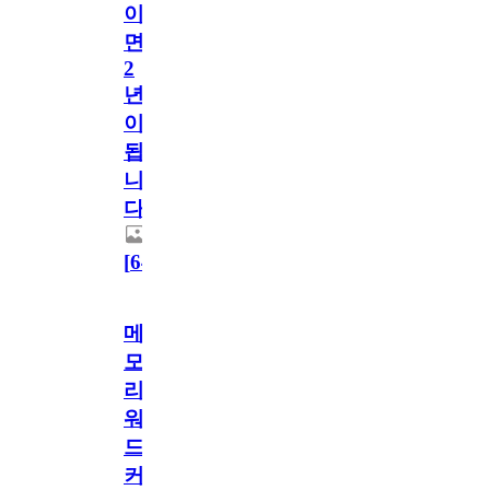
이
면
2
년
이
됩
니
다.
[
64
]
메
모
리
워
드
커