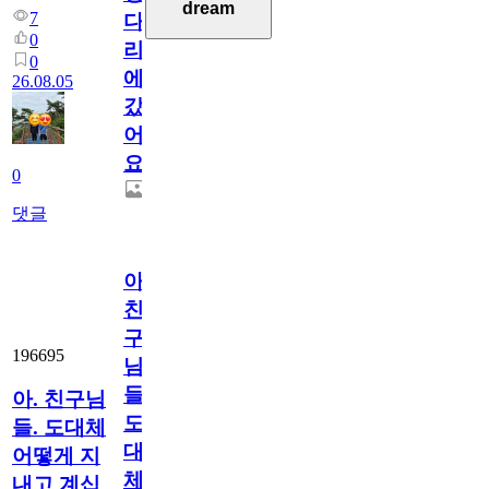
dream
7
다
0
리
0
에
26.08.05
갔
어
요.
0
댓글
아.
친
구
196695
님
들.
아. 친구님
도
들. 도대체
대
어떻게 지
체
내고 계십