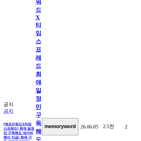
워
드
X
타
임
스
프
레
드]
최
애
일
정
공지
만
공지
구
독
[메모리워드X타임
2.5천
memoryword
26.06.05
2
스프레드] 최애 일정
해
만 구독해도 네이버
페이 지급! 최애 구
도