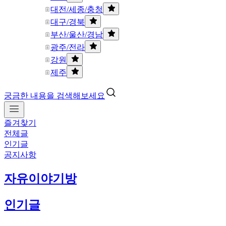
대전/세종/충청
대구/경북
부산/울산/경남
광주/전라
강원
제주
궁금한 내용을 검색해보세요
즐겨찾기
전체글
인기글
공지사항
자유이야기방
인기글