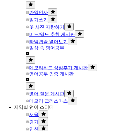
가입인사
일기쓰기
꽃 사진 자랑하기
미드/영드 추천 게시판
타임캡슐 열어보기
일상 속 영어공부
메모리워드 상점후기 게시판
영어공부 인증 게시판
영어 질문 게시판
메모리 크리스마스
지역별 언어 스터디
서울
경기
인천