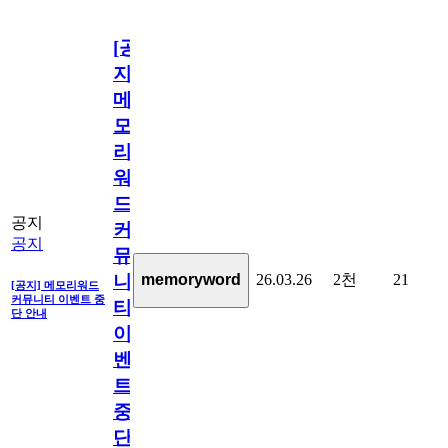
[공
지]
메
모
리
워
드
공지
커
공지
뮤
26.03.26
2천
21
memoryword
니
[공지] 메모리워드
커뮤니티 이벤트 중
티
단 안내
이
벤
트
중
단