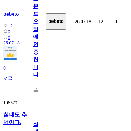
ㆍ
운
bebeto
토
요
bebeto
26.07.18
12
0
12
일
0
에
0
26.07.18
인
증
합
니
0
다
댓글
ㆍ
196579
실패도 추
억이다.
실