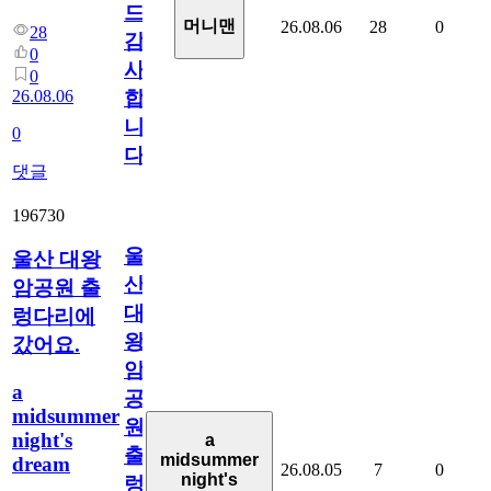
드
머니맨
26.08.06
28
0
28
감
0
사
0
26.08.06
합
니
0
다
댓글
196730
울
울산 대왕
산
암공원 출
대
렁다리에
왕
갔어요.
암
a
공
midsummer
원
night's
a
출
midsummer
dream
26.08.05
7
0
night's
렁