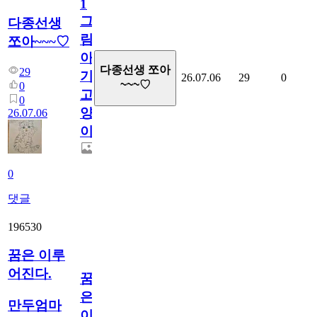
1
그
다종선생
림...
쪼아~~~♡
아
다종선생 쪼아
29
기
26.07.06
29
0
~~~♡
0
고
0
양
26.07.06
이
0
댓글
196530
꿈은 이루
어진다.
꿈
은
만두엄마
이