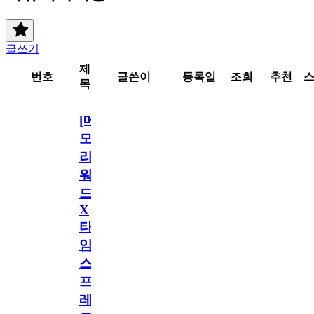
글쓰기
제
번호
글쓴이
등록일
조회
추천
목
[메
모
리
워
드
X
타
임
스
프
레