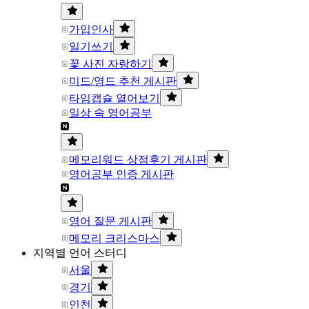
가입인사
일기쓰기
꽃 사진 자랑하기
미드/영드 추천 게시판
타임캡슐 열어보기
일상 속 영어공부
메모리워드 상점후기 게시판
영어공부 인증 게시판
영어 질문 게시판
메모리 크리스마스
지역별 언어 스터디
서울
경기
인천