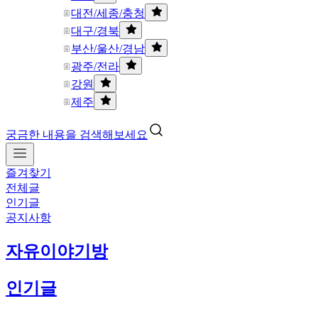
대전/세종/충청
대구/경북
부산/울산/경남
광주/전라
강원
제주
궁금한 내용을 검색해보세요
즐겨찾기
전체글
인기글
공지사항
자유이야기방
인기글