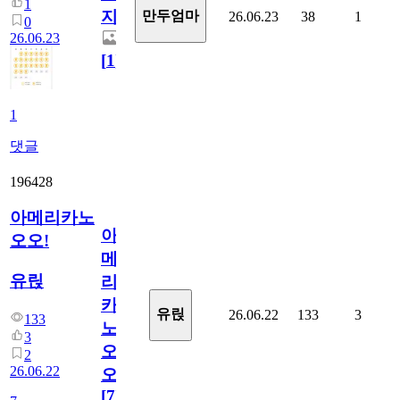
1
지.
만두엄마
26.06.23
38
1
0
26.06.23
[
1
]
1
댓글
196428
아메리카노
아
오오!
메
유릱
리
카
유릱
26.06.22
133
3
133
노
3
오
2
26.06.22
오!
[
7
]