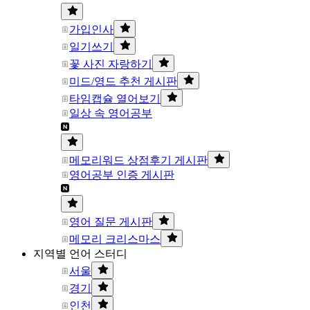
가입인사
일기쓰기
꽃 사진 자랑하기
미드/영드 추천 게시판
타임캡슐 열어보기
일상 속 영어공부
메모리워드 상점후기 게시판
영어공부 인증 게시판
영어 질문 게시판
메모리 크리스마스
지역별 언어 스터디
서울
경기
인천