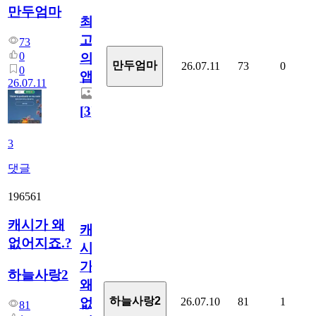
만두엄마
최
고
73
0
의
만두엄마
26.07.11
73
0
0
앱.
26.07.11
[
3
]
3
댓글
196561
캐시가 왜
캐
없어지죠.?
시
가
하늘사랑2
왜
하늘사랑2
26.07.10
81
1
없
81