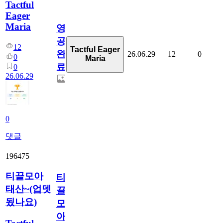
Tactful
Eager
Maria
영
공
12
Tactful Eager
완
26.06.29
12
0
0
Maria
료
0
26.06.29
0
댓글
196475
티끌모아
티
태산~(업뎃
끌
됬나요)
모
아