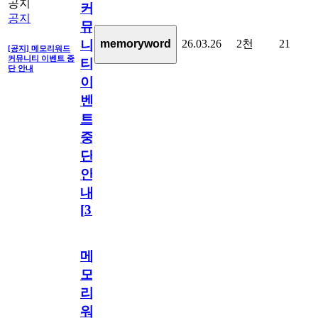
공지
커
공지
뮤
26.03.26
2천
21
memoryword
니
[공지] 메모리워드
커뮤니티 이벤트 중
티
단 안내
이
벤
트
중
단
안
내
[
31
]
메
모
리
워