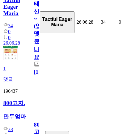
Tactful
태
Eager
산
Maria
~
Tactful Eager
26.06.28
34
0
Maria
(업
34
0
뎃
0
됬
26.06.28
나
요)
1
[
1
]
댓글
196437
800고지.
만두엄마
800
38
고