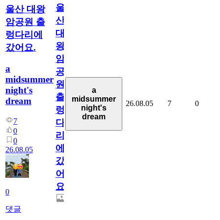
울
울산 대왕
산
암공원 출
대
렁다리에
왕
갔어요.
암
a
공
midsummer
원
night's
a
출
midsummer
dream
26.08.05
7
0
night's
렁
dream
7
다
0
리
0
에
26.08.05
갔
어
요.
0
댓글