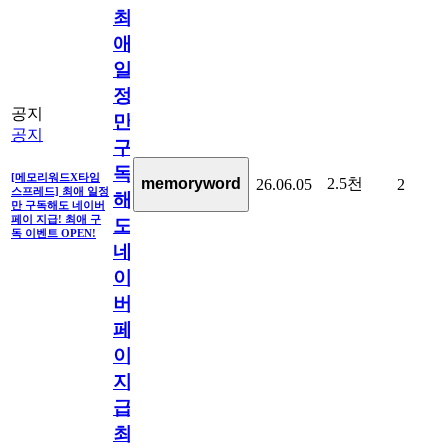
최
애
일
정
공지
만
공지
구
독
[메모리워드X타임
2.5천
memoryword
26.06.05
2
스프레드] 최애 일정
해
만 구독해도 네이버
페이 지급! 최애 구
도
독 이벤트 OPEN!
네
이
버
페
이
지
급!
최