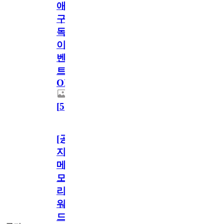
애
구
독
이
벤
트
OPEN!
[
5
]
[공
지]
메
모
리
워
드