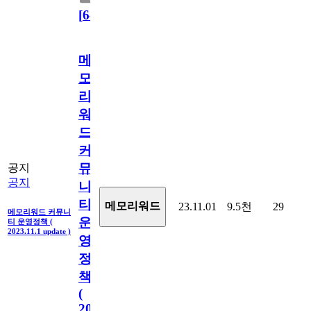
[
64
]
메
모
리
워
드
커
뮤
공지
공지
니
티
메모리워드
23.11.01
9.5천
29
메모리워드 커뮤니
운
티 운영정책 (
2023.11.1 update )
영
정
책
(
2023.11.1