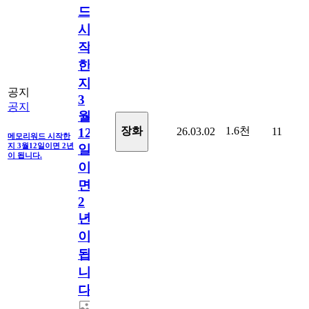
드
시
작
한
지
공지
3
공지
월
1.6천
장화
26.03.02
11
12
메모리워드 시작한
지 3월12일이면 2년
일
이 됩니다.
이
면
2
년
이
됩
니
다.