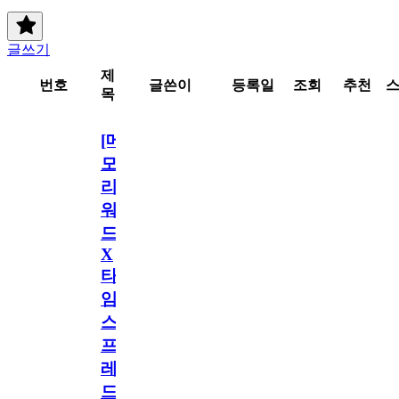
글쓰기
제
번호
글쓴이
등록일
조회
추천
목
[메
모
리
워
드
X
타
임
스
프
레
드]