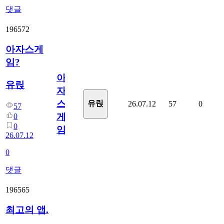
댓글
196572
아자스게
임?
아
유릱
자
스
유릱
26.07.12
57
0
57
게
0
0
임?
26.07.12
0
댓글
196565
최고의 앱.