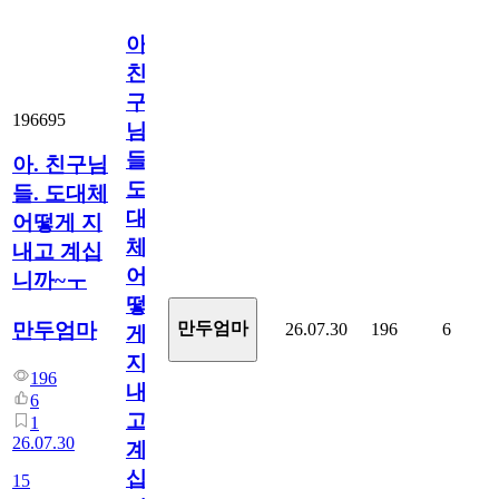
아.
친
구
196695
님
들.
아. 친구님
도
들. 도대체
대
어떻게 지
체
내고 계십
어
니까~ㅜ
떻
만두엄마
만두엄마
26.07.30
196
6
게
지
196
내
6
고
1
26.07.30
계
십
15