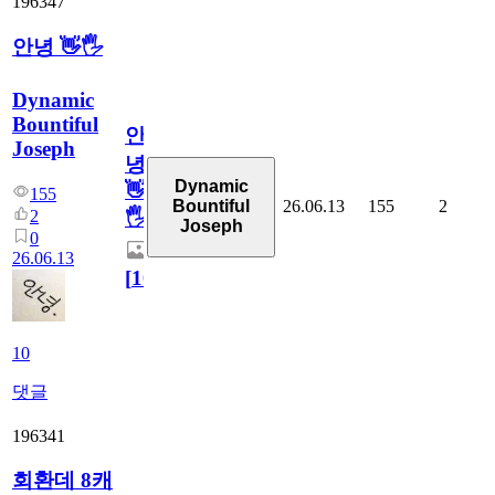
196347
안녕 👋🖐
Dynamic
Bountiful
안
Joseph
녕
Dynamic
👋
155
26.06.13
155
2
Bountiful
2
🖐
Joseph
0
26.06.13
[
10
]
10
댓글
196341
회환데 8캐