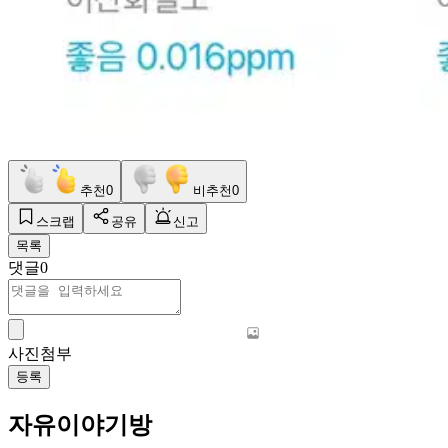
추천
0
비추천
0
스크랩
공유
신고
목록
댓글
0
사진첨부
등록
자유이야기방