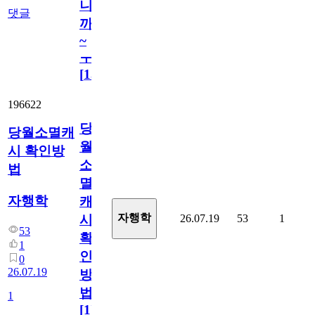
니
댓글
까
~
ㅜ
[
15
]
196622
당
당월소멸캐
월
시 확인방
소
법
멸
자행학
캐
자행학
26.07.19
53
1
시
53
확
1
인
0
26.07.19
방
법
1
[
1
]