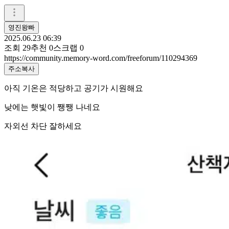
영진왕빠
2025.06.23 06:39
조회
29
추천
0
스크랩
0
https://community.memory-word.com/freeforum/110294369
주소복사
아직 기온은 적당하고 공기가 시원해요
낮에는 햇빛이 쨍쨍 나네요
자외선 차단 잘하세요