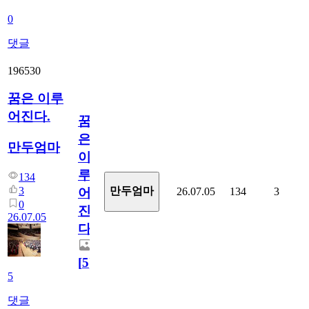
0
댓글
196530
꿈은 이루
어진다.
꿈
은
만두엄마
이
루
134
3
만두엄마
26.07.05
134
3
어
0
진
26.07.05
다.
[
5
]
5
댓글