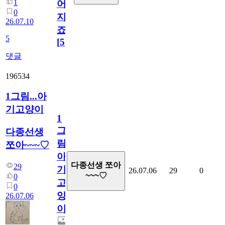
1
어
0
지
26.07.10
죠.?
5
[
5
]
댓글
196534
1그림...아
기고양이
1
그
다종선생
림...
쪼아~~~♡
아
다종선생 쪼아
29
기
26.07.06
29
0
~~~♡
0
고
0
양
26.07.06
이