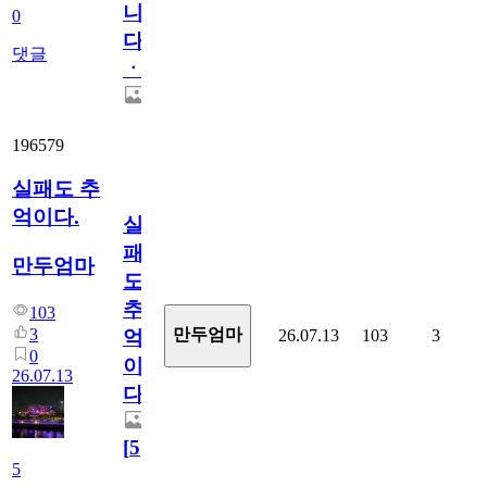
니
0
다
댓글
ㆍ
196579
실패도 추
억이다.
실
패
만두엄마
도
추
103
3
만두엄마
26.07.13
103
3
억
0
이
26.07.13
다.
[
5
]
5