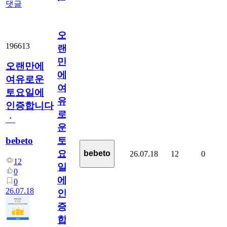
댓글
오
196613
랜
만
오랜만에
에
여유로운
여
토요일에
유
인증합니다
로
ㆍ
운
bebeto
토
요
bebeto
26.07.18
12
0
12
일
0
에
0
26.07.18
인
증
합