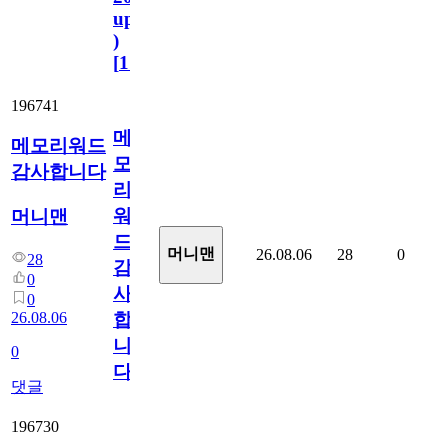
update
)
[
110
]
196741
메
메모리워드
모
감사합니다
리
워
머니맨
드
머니맨
26.08.06
28
0
28
감
0
사
0
26.08.06
합
니
0
다
댓글
196730