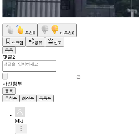
추천
0
비추천
0
스크랩
공유
신고
목록
댓글
2
사진첨부
등록
추천순
최신순
등록순
Mkt