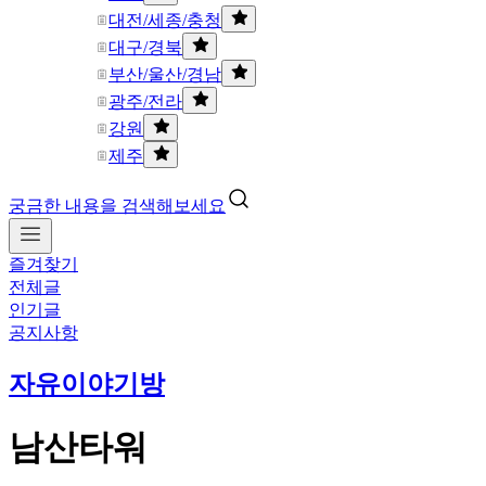
대전/세종/충청
대구/경북
부산/울산/경남
광주/전라
강원
제주
궁금한 내용을 검색해보세요
즐겨찾기
전체글
인기글
공지사항
자유이야기방
남산타워