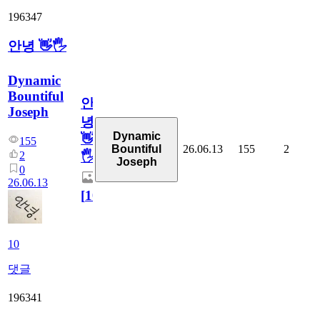
196347
안녕 👋🖐
Dynamic
Bountiful
안
Joseph
녕
Dynamic
👋
155
26.06.13
155
2
Bountiful
2
🖐
Joseph
0
26.06.13
[
10
]
10
댓글
196341