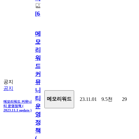
[
64
]
메
모
리
워
드
커
뮤
공지
공지
니
티
메모리워드
23.11.01
9.5천
29
메모리워드 커뮤니
운
티 운영정책 (
2023.11.1 update )
영
정
책
(