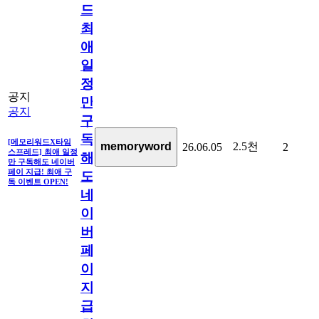
드]
최
애
일
정
공지
만
공지
구
독
[메모리워드X타임
2.5천
memoryword
26.06.05
2
스프레드] 최애 일정
해
만 구독해도 네이버
페이 지급! 최애 구
도
독 이벤트 OPEN!
네
이
버
페
이
지
급!