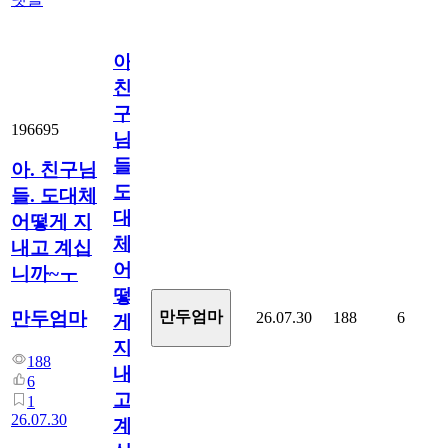
아.
친
구
196695
님
들.
아. 친구님
도
들. 도대체
대
어떻게 지
체
내고 계십
어
니까~ㅜ
떻
만두엄마
만두엄마
26.07.30
188
6
게
지
188
내
6
고
1
26.07.30
계