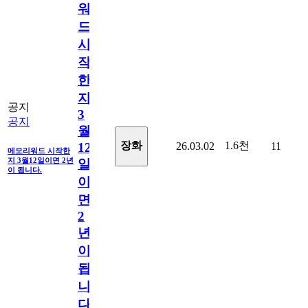
워
드
시
작
한
지
공지
3
공지
월
1.6천
장화
26.03.02
11
12
메모리워드 시작한
지 3월12일이면 2년
일
이 됩니다.
이
면
2
년
이
됩
니
다.