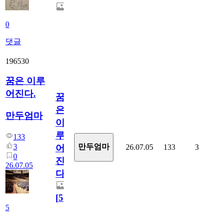
0
댓글
196530
꿈은 이루
어진다.
꿈
은
만두엄마
이
루
133
3
만두엄마
26.07.05
133
3
어
0
진
26.07.05
다.
[
5
]
5