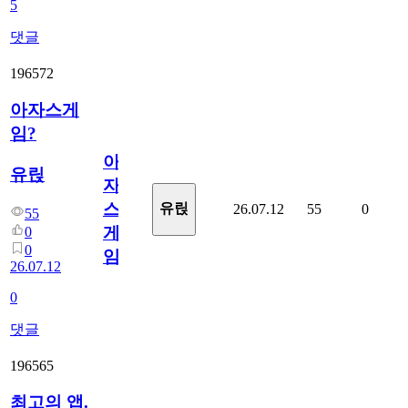
5
댓글
196572
아자스게
임?
아
유릱
자
스
유릱
26.07.12
55
0
55
게
0
0
임?
26.07.12
0
댓글
196565
최고의 앱.