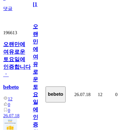
[
1
]
댓글
오
196613
랜
만
오랜만에
에
여유로운
여
토요일에
유
인증합니다
로
ㆍ
운
bebeto
토
요
bebeto
26.07.18
12
0
12
일
0
에
0
26.07.18
인
증