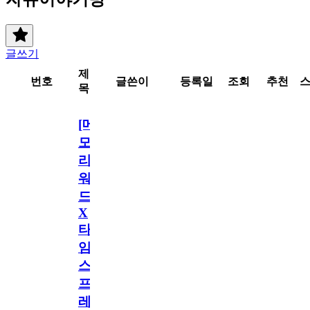
글쓰기
제
번호
글쓴이
등록일
조회
추천
목
[메
모
리
워
드
X
타
임
스
프
레