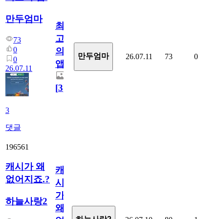
만두엄마
최
고
73
0
의
만두엄마
26.07.11
73
0
0
앱.
26.07.11
[
3
]
3
댓글
196561
캐시가 왜
캐
없어지죠.?
시
가
하늘사랑2
왜