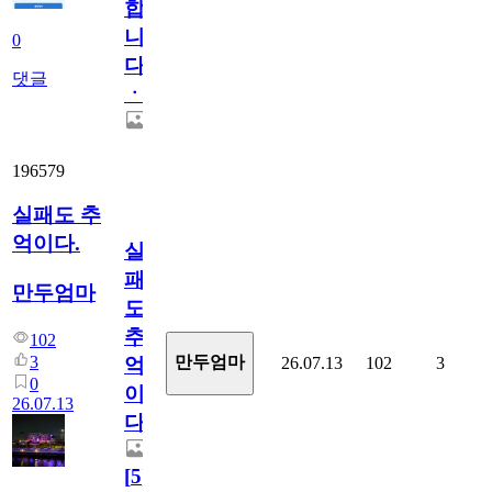
합
니
0
다
댓글
ㆍ
196579
실패도 추
억이다.
실
패
만두엄마
도
추
102
3
만두엄마
26.07.13
102
3
억
0
이
26.07.13
다.
[
5
]