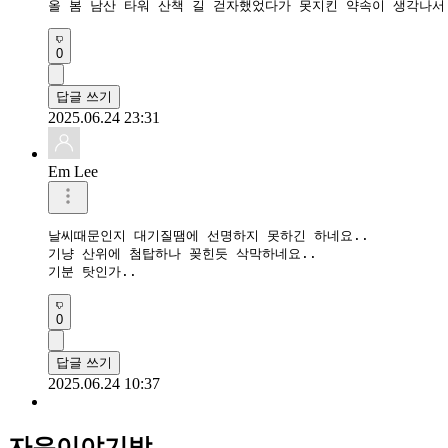
올 봄 남산 타워 산책 길 걷자했었다가 못지킨 약속이 생각나서
0
답글 쓰기
2025.06.24 23:31
Em Lee
날씨때문인지 대기질땜에 선명하지 못하긴 하네요..

기냥 산위에 첨탑하나 꽂힌듯 삭막하네요..

기분 탓인가..
0
답글 쓰기
2025.06.24 10:37
자유이야기방