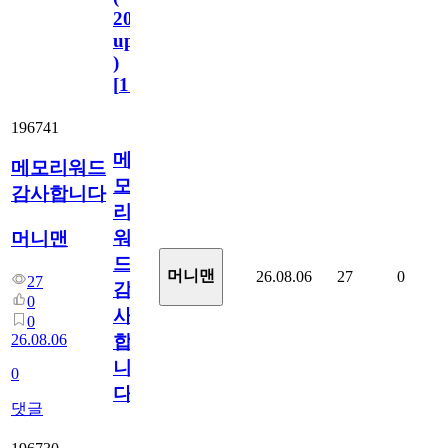
2023.11.1
update
)
[
110
]
196741
메
메모리워드
모
감사합니다
리
워
머니맨
드
머니맨
26.08.06
27
0
27
감
0
사
0
26.08.06
합
니
0
다
댓글