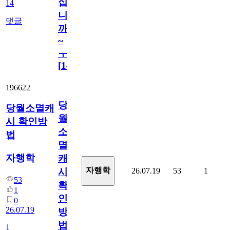
십
14
니
댓글
까
~
ㅜ
[
14
]
196622
당
당월소멸캐
월
시 확인방
소
법
멸
자행학
캐
자행학
26.07.19
53
1
시
53
확
1
인
0
26.07.19
방
법
1