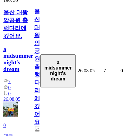
196730
울
울산 대왕
산
암공원 출
대
렁다리에
왕
갔어요.
암
a
공
midsummer
원
night's
a
출
midsummer
dream
26.08.05
7
0
night's
렁
dream
7
다
0
리
0
에
26.08.05
갔
어
요.
0
댓글