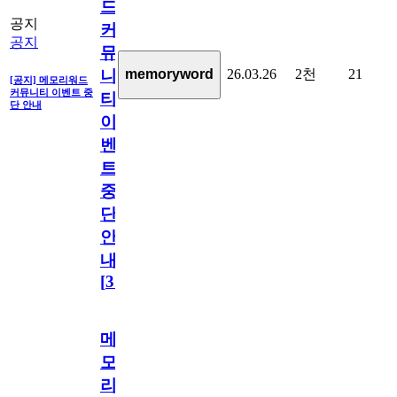
드
공지
커
공지
뮤
26.03.26
2천
21
memoryword
니
[공지] 메모리워드
커뮤니티 이벤트 중
티
단 안내
이
벤
트
중
단
안
내
[
31
]
메
모
리