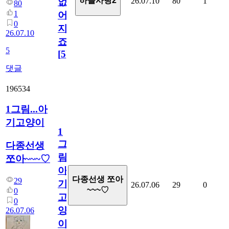
하늘사랑2
26.07.10
80
1
없
80
1
어
0
지
26.07.10
죠.?
5
[
5
]
댓글
196534
1그림...아
기고양이
1
그
다종선생
림...
쪼아~~~♡
아
다종선생 쪼아
29
기
26.07.06
29
0
~~~♡
0
고
0
양
26.07.06
이