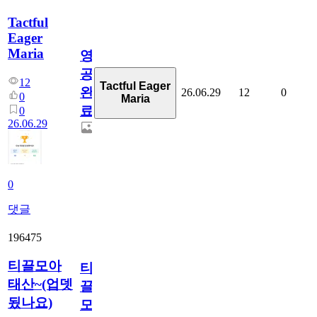
Tactful
Eager
Maria
영
공
12
Tactful Eager
완
26.06.29
12
0
0
Maria
료
0
26.06.29
0
댓글
196475
티끌모아
티
태산~(업뎃
끌
됬나요)
모