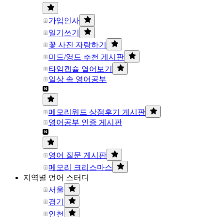
가입인사
일기쓰기
꽃 사진 자랑하기
미드/영드 추천 게시판
타임캡슐 열어보기
일상 속 영어공부
메모리워드 상점후기 게시판
영어공부 인증 게시판
영어 질문 게시판
메모리 크리스마스
지역별 언어 스터디
서울
경기
인천