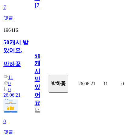
[
7
]
7
댓글
196416
50캐시 받
았어요.
50
캐
박하꽃
시
11
받
0
박하꽃
26.06.21
11
0
았
0
어
26.06.21
요.
0
댓글