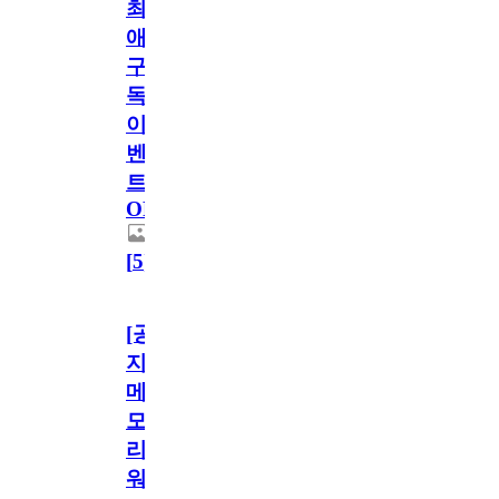
최
애
구
독
이
벤
트
OPEN!
[
5
]
[공
지]
메
모
리
워