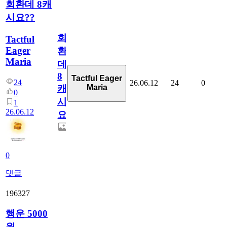
회환데 8캐
시요??
회
Tactful
Eager
환
Maria
데
8
Tactful Eager
24
26.06.12
24
0
Maria
캐
0
시
1
26.06.12
요??
0
댓글
196327
행운 5000
원