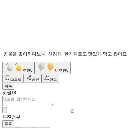
콩물을 좋아하다보니 신김치 한가지로도 맛있게 먹고 왔어요
추천
0
비추천
0
스크랩
공유
신고
목록
댓글
18
사진첨부
등록