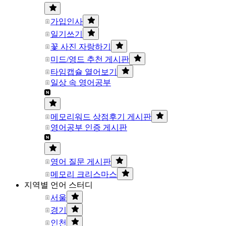
가입인사
일기쓰기
꽃 사진 자랑하기
미드/영드 추천 게시판
타임캡슐 열어보기
일상 속 영어공부
메모리워드 상점후기 게시판
영어공부 인증 게시판
영어 질문 게시판
메모리 크리스마스
지역별 언어 스터디
서울
경기
인천