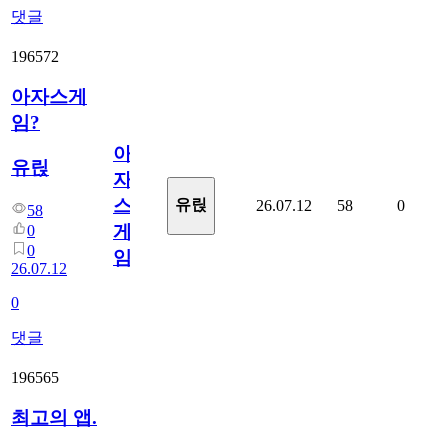
댓글
196572
아자스게
임?
아
유릱
자
스
유릱
26.07.12
58
0
58
게
0
0
임?
26.07.12
0
댓글
196565
최고의 앱.