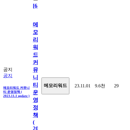
[
64
]
메
모
리
워
드
커
뮤
공지
공지
니
티
메모리워드
23.11.01
9.6천
29
메모리워드 커뮤니
운
티 운영정책 (
2023.11.1 update )
영
정
책
(
2023.11.1