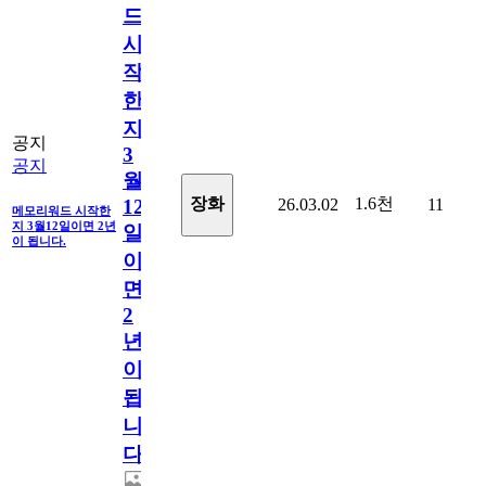
드
시
작
한
지
공지
3
공지
월
1.6천
장화
26.03.02
11
12
메모리워드 시작한
지 3월12일이면 2년
일
이 됩니다.
이
면
2
년
이
됩
니
다.