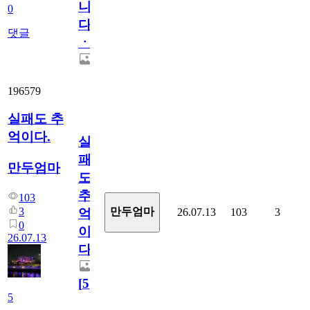
니
0
다
댓글
ㆍ
196579
실패도 추
억이다.
실
패
만두엄마
도
추
103
3
만두엄마
26.07.13
103
3
억
0
이
26.07.13
다.
[
5
]
5