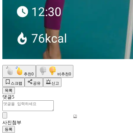
추천
0
비추천
0
스크랩
공유
신고
목록
댓글
5
사진첨부
등록