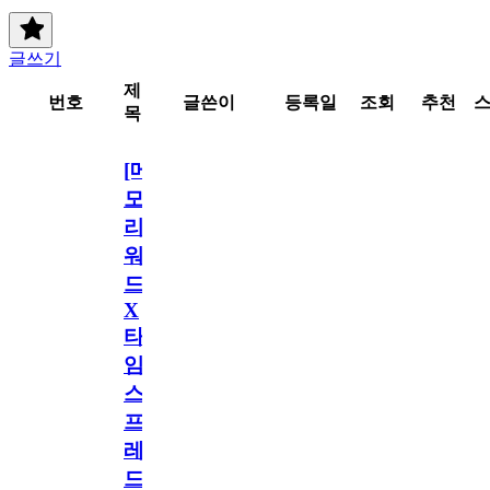
글쓰기
제
번호
글쓴이
등록일
조회
추천
목
[메
모
리
워
드
X
타
임
스
프
레
드]