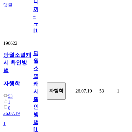
니
댓글
까
~
ㅜ
[
14
]
196622
당
당월소멸캐
월
시 확인방
소
법
멸
자행학
캐
자행학
26.07.19
53
1
시
53
확
1
인
0
26.07.19
방
법
1
[
1
]