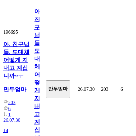
아.
친
구
196695
님
들.
아. 친구님
도
들. 도대체
대
어떻게 지
체
내고 계십
어
니까~ㅜ
떻
만두엄마
만두엄마
26.07.30
203
6
게
지
203
내
6
고
1
26.07.30
계
십
14