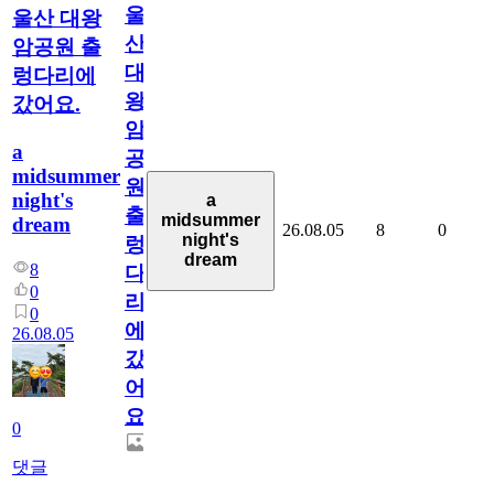
울
울산 대왕
산
암공원 출
대
렁다리에
왕
갔어요.
암
a
공
midsummer
원
night's
a
출
midsummer
dream
26.08.05
8
0
night's
렁
dream
8
다
0
리
0
에
26.08.05
갔
어
요.
0
댓글