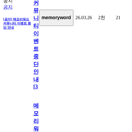
공지
커
공지
뮤
26.03.26
2천
21
memoryword
니
[공지] 메모리워드
커뮤니티 이벤트 중
티
단 안내
이
벤
트
중
단
안
내
[
31
]
메
모
리
워