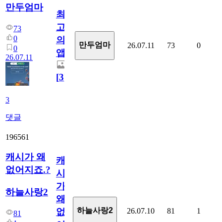
만두엄마
최
고
73
0
의
만두엄마
26.07.11
73
0
0
앱.
26.07.11
[
3
]
3
댓글
196561
캐시가 왜
캐
없어지죠.?
시
가
하늘사랑2
왜
하늘사랑2
26.07.10
81
1
없
81