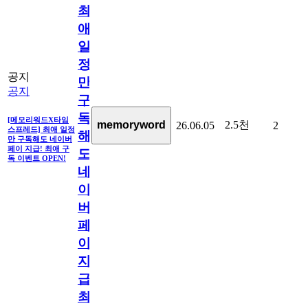
최
애
일
정
공지
만
공지
구
독
[메모리워드X타임
2.5천
memoryword
26.06.05
2
스프레드] 최애 일정
해
만 구독해도 네이버
페이 지급! 최애 구
도
독 이벤트 OPEN!
네
이
버
페
이
지
급!
최