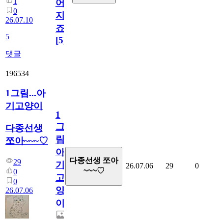
1
어
0
지
26.07.10
죠.?
5
[
5
]
댓글
196534
1그림...아
기고양이
1
그
다종선생
림...
쪼아~~~♡
아
다종선생 쪼아
29
기
26.07.06
29
0
~~~♡
0
고
0
양
26.07.06
이