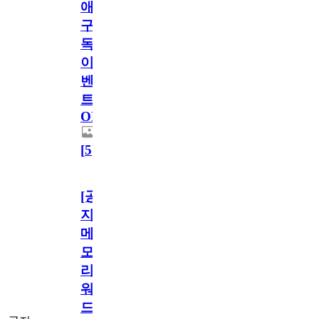
애
구
독
이
벤
트
OPEN!
[
5
]
[공
지]
메
모
리
워
드