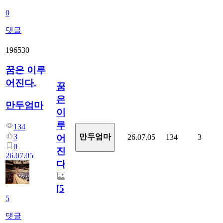
0
댓글
196530
꿈은 이루
어진다.
꿈
은
만두엄마
이
루
134
3
만두엄마
26.07.05
134
3
어
0
진
26.07.05
다.
[
5
]
5
댓글