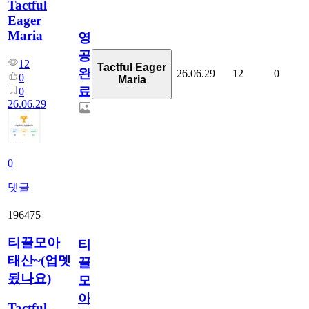
Tactful
Eager
Maria
영
공
12
Tactful Eager
완
26.06.29
12
0
0
Maria
료
0
26.06.29
0
댓글
196475
티끌모아
티
태산~(업뎃
끌
됬나요)
모
아
Tactful