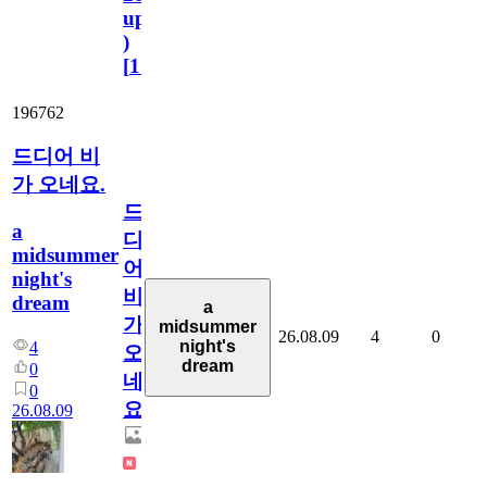
update
)
[
110
]
196762
드디어 비
가 오네요.
드
a
디
midsummer
어
night's
비
dream
a
가
midsummer
26.08.09
4
0
night's
4
오
dream
0
네
0
요.
26.08.09