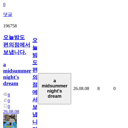
0
댓글
196758
오늘밤도
오
편의점에서
늘
보냅니다.
밤
도
a
편
midsummer
night's
의
a
dream
점
midsummer
26.08.08
8
0
night's
에
8
dream
서
0
0
보
26.08.08
냅
니