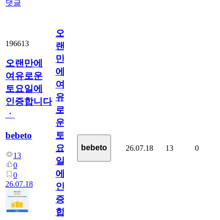
댓글
오
196613
랜
만
오랜만에
에
여유로운
여
토요일에
유
인증합니다
로
ㆍ
운
bebeto
토
요
bebeto
26.07.18
13
0
13
일
0
에
0
26.07.18
인
증
합