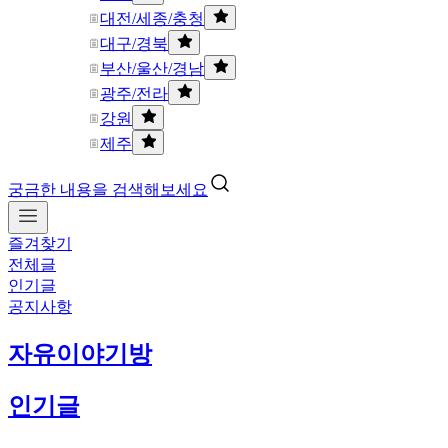
대전/세종/충청
대구/경북
부산/울산/경남
광주/전라
강원
제주
궁금한 내용을 검색해보세요
즐겨찾기
전체글
인기글
공지사항
자유이야기방
인기글