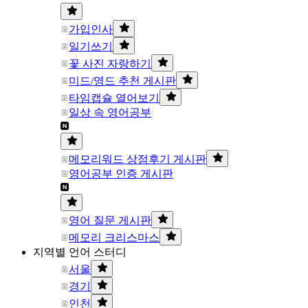
가입인사
일기쓰기
꽃 사진 자랑하기
미드/영드 추천 게시판
타임캡슐 열어보기
일상 속 영어공부
메모리워드 상점후기 게시판
영어공부 인증 게시판
영어 질문 게시판
메모리 크리스마스
지역별 언어 스터디
서울
경기
인천