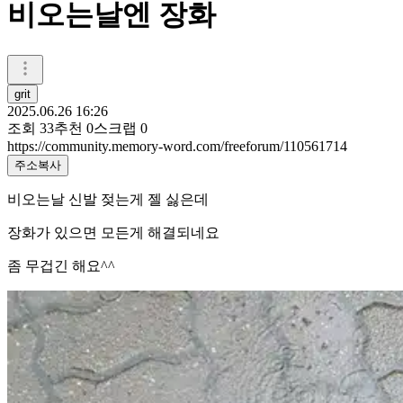
비오는날엔 장화
grit
2025.06.26 16:26
조회
33
추천
0
스크랩
0
https://community.memory-word.com/freeforum/110561714
주소복사
비오는날 신발 젖는게 젤 싫은데
장화가 있으면 모든게 해결되네요
좀 무겁긴 해요^^