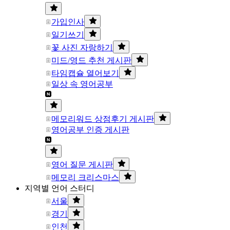
가입인사
일기쓰기
꽃 사진 자랑하기
미드/영드 추천 게시판
타임캡슐 열어보기
일상 속 영어공부
메모리워드 상점후기 게시판
영어공부 인증 게시판
영어 질문 게시판
메모리 크리스마스
지역별 언어 스터디
서울
경기
인천