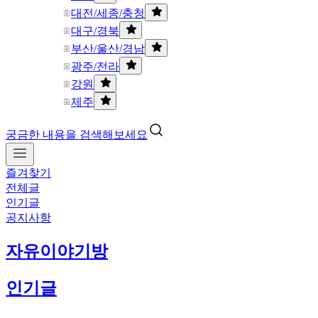
대전/세종/충청
대구/경북
부산/울산/경남
광주/전라
강원
제주
궁금한 내용을 검색해보세요
즐겨찾기
전체글
인기글
공지사항
자유이야기방
인기글