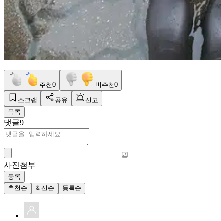
추천
0
비추천
0
스크랩
공유
신고
목록
댓글
9
사진첨부
등록
추천순
최신순
등록순