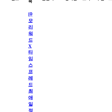
목
[메
모
리
워
드
X
타
임
스
프
레
드]
최
애
일
정