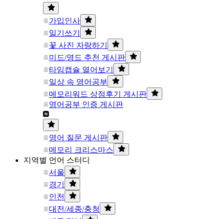
가입인사
일기쓰기
꽃 사진 자랑하기
미드/영드 추천 게시판
타임캡슐 열어보기
일상 속 영어공부
메모리워드 상점후기 게시판
영어공부 인증 게시판
영어 질문 게시판
메모리 크리스마스
지역별 언어 스터디
서울
경기
인천
대전/세종/충청