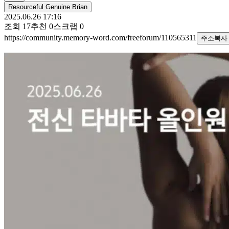
Resourceful Genuine Brian
2025.06.26 17:16
조회
17
추천
0
스크랩
0
https://community.memory-word.com/freeforum/110565311
주소복사