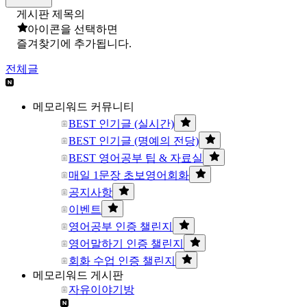
게시판 제목의
아이콘을 선택하면
즐겨찾기에 추가됩니다.
전체글
메모리워드 커뮤니티
BEST 인기글 (실시간)
BEST 인기글 (명예의 전당)
BEST 영어공부 팁 & 자료실
매일 1문장 초보영어회화
공지사항
이벤트
영어공부 인증 챌린지
영어말하기 인증 챌린지
회화 수업 인증 챌린지
메모리워드 게시판
자유이야기방