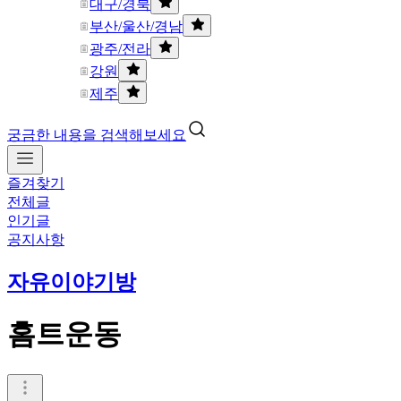
대구/경북
부산/울산/경남
광주/전라
강원
제주
궁금한 내용을 검색해보세요
즐겨찾기
전체글
인기글
공지사항
자유이야기방
홈트운동