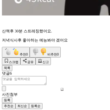
산책후 30분 스트레칭했어요.
저녁식사후 좋아하는 예능봐야 겠어요
추천
0
비추천
0
스크랩
공유
신고
목록
댓글
6
사진첨부
등록
추천순
최신순
등록순